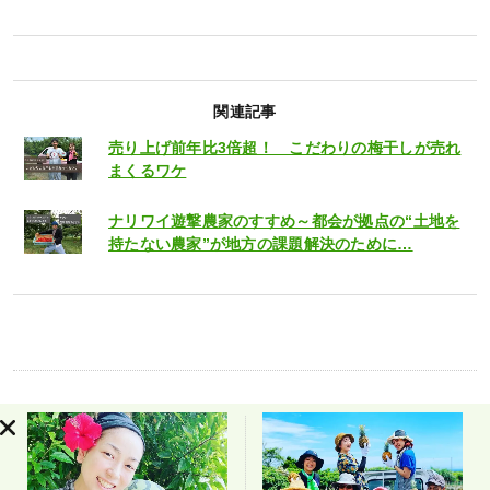
関連記事
売り上げ前年比3倍超！ こだわりの梅干しが売れ
まくるワケ
ナリワイ遊撃農家のすすめ～都会が拠点の“土地を
持たない農家”が地方の課題解決のために…