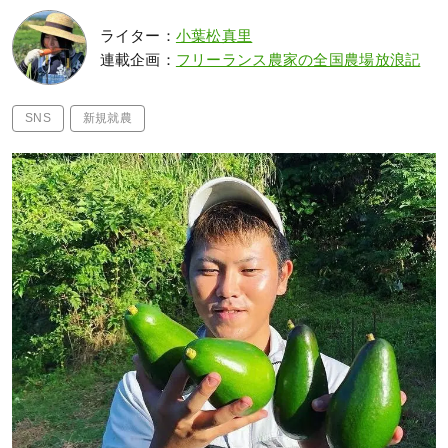
ライター：
小葉松真里
連載企画：
フリーランス農家の全国農場放浪記
SNS
新規就農