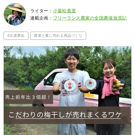
ライター：
小葉松真里
連載企画：
フリーランス農家の全国農場放浪記
6次産業化
農業と夏に売れる商品づくり