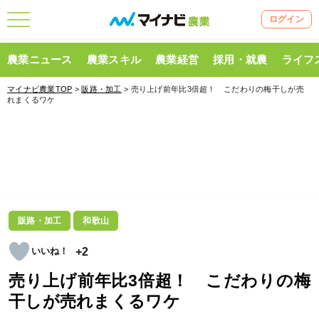
ログイン
農業ニュース
農業スキル
農業経営
採用・就農
ライフ
マイナビ農業TOP
>
販路・加工
> 売り上げ前年比3倍超！ こだわりの梅干しが売
れまくるワケ
販路・加工
和歌山
+2
売り上げ前年比3倍超！ こだわりの梅
干しが売れまくるワケ