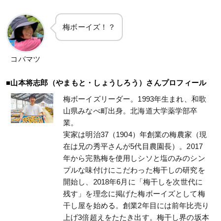
梅ボーイズ！？
コバマツ
■山本将志郎（やまもと・しょうしろう）さんプロフィール
梅ボーイズリーダー。1993年生まれ、和歌
山県みなべ町出身。北海道大学薬学部卒
業。
実家は明治37（1904）年創業の梅農家（現
在は兄の秀平さんが5代目農園長）。2017
年から完熟梅を使用しシソと塩のみのシン
プルな味付けにこだわった梅干しの研究を
開始し、2018年6月に「梅干しを次世代に
残す」を理念に掲げた梅ボーイズとして梅
干し屋を始める。創業2年目には前年比売り
上げ3倍超えをたたき出す。梅干し界の坂本