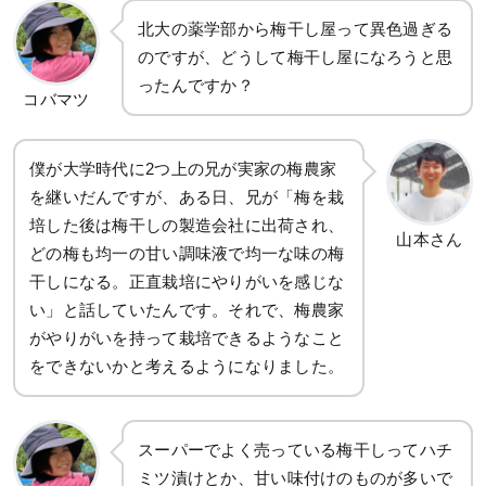
北大の薬学部から梅干し屋って異色過ぎる
のですが、どうして梅干し屋になろうと思
ったんですか？
コバマツ
僕が大学時代に2つ上の兄が実家の梅農家
を継いだんですが、ある日、兄が「梅を栽
培した後は梅干しの製造会社に出荷され、
山本さん
どの梅も均一の甘い調味液で均一な味の梅
干しになる。正直栽培にやりがいを感じな
い」と話していたんです。それで、梅農家
がやりがいを持って栽培できるようなこと
をできないかと考えるようになりました。
スーパーでよく売っている梅干しってハチ
ミツ漬けとか、甘い味付けのものが多いで