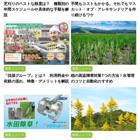
芝刈りのベストな頻度は？ 種類別の
手間もコストもかかる。それでもマス
年間スケジュールや具体的な手順を解
カット・オブ・アレキサンドリアを作
説
り続けるワケ
農業ニュース
農業ニュース
「伐採グループ」とは？ 利用料金や
稲の高温障害対策7つの方法！水管理
依頼の流れ、特徴・デメリットを解説
のコツと自動化のすすめ
農業ニュース
農業ニュース