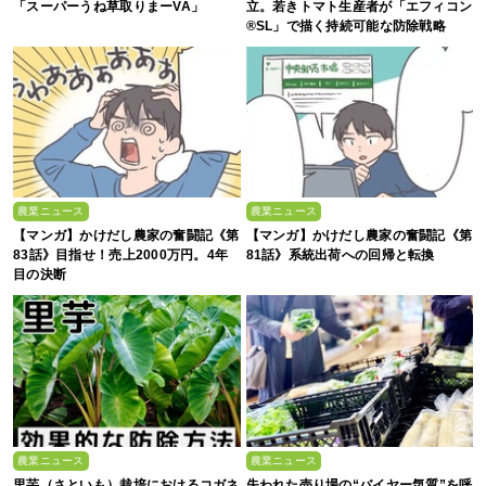
「スーパーうね草取りまーVA」
立。若きトマト生産者が「エフィコン
®SL」で描く持続可能な防除戦略
農業ニュース
農業ニュース
【マンガ】かけだし農家の奮闘記《第
【マンガ】かけだし農家の奮闘記《第
83話》目指せ！売上2000万円。4年
81話》系統出荷への回帰と転換
目の決断
農業ニュース
農業ニュース
里芋（さといも）栽培におけるコガネ
失われた売り場の“バイヤー気質”を呼