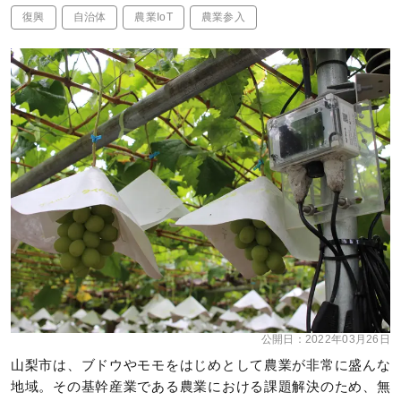
復興
自治体
農業IoT
農業参入
公開日：
2022年03月26日
山梨市は、ブドウやモモをはじめとして農業が非常に盛んな
地域。その基幹産業である農業における課題解決のため、無