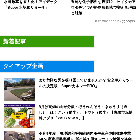
水田除草を省力化！アイデック
過剰な化学肥料を吸収!? セイタカア
「Super水草取りまーR」
ワダチソウが耕作放棄地で増える理由
と対策
Recommended by
新着記事
タイアップ企画
まだ危険な刃を振り回していませんか？ 安全草刈りツー
ルの決定版「SuperカルマーPRO」
8月は高値の山が分散：ほうれんそう・きゅうり（通
し）、はくさい（前半）、トマト（後半）【青果市況情
報アプリ「YAOYASAN」】
令和8年度 環境調和型持続的肉用牛生産体制推進事業
(JRA畜産振興事業)に係る第１回オンライン情報交換会