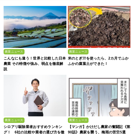
農業ニュース
農業ニュース
こんなにも違う！世界と比較した日本
米のとぎ汁を使ったら、2カ月でふか
農業 その特徴や強み、弱点を徹底解
ふかの腐葉土ができた！
説
農業ニュース
農業ニュース
シロアリ駆除業者おすすめランキン
【マンガ】かけだし農家の奮闘記《第
グ！ 6社の比較や業者の選び方を徹
90話》農家を襲う、梅雨の苦労5選