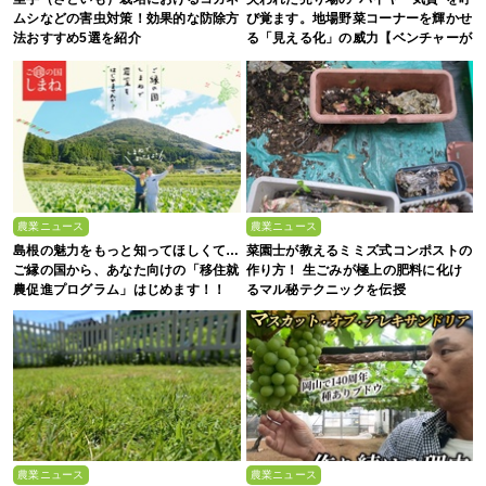
ムシなどの害虫対策！効果的な防除方
び覚ます。地場野菜コーナーを輝かせ
法おすすめ5選を紹介
る「見える化」の威力【ベンチャーが
拓く！日本の農の未来 #2】
農業ニュース
農業ニュース
島根の魅力をもっと知ってほしくて…
菜園士が教えるミミズ式コンポストの
ご縁の国から、あなた向けの「移住就
作り方！ 生ごみが極上の肥料に化け
農促進プログラム」はじめます！！
るマル秘テクニックを伝授
農業ニュース
農業ニュース