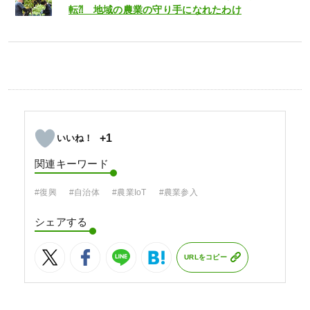
転⁈ 地域の農業の守り手になれたわけ
+1
関連キーワード
#復興
#自治体
#農業IoT
#農業参入
シェアする
URLをコピー