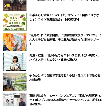
山梨暮らし満載！10/24（土）オンライン開催『やまな
しオンライン就農座談会』【参加無料】
“漁師の日”に東京開催。「漁業就業支援フェア2026」に
大人も子どもも来場。海の魅力が詰まった1日をレポー
ト
高温・乾燥・日照不足でもストレスに負けない農業へ。
バイオスティミュラント資材の選び方
手をかけずに自動で管理可能！小型・低コストで始める
水耕栽培
実証で見えた、ヒートポンプエアコン“電化”の現実解-ヒ
ートポンプのみのCO2削減ボイラーレスハウス、反収1.5
倍の驚異-