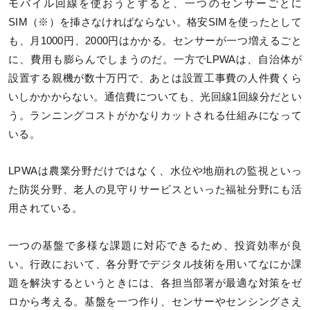
モバイル回線を使おうとすると、一つのセンサーごとに
SIM（※）を挿さなければならない。格安SIMを使ったとして
も、月1000円、2000円はかかる。センサーが一つ増えるごと
に、費用も膨らんでしまうのだ。一方でLPWAは、自治体が
設置する親機が数十万円で、あとは設置工事費の人件費くら
いしかかからない。通信費についても、光回線1回線分だとい
う。ランニングコストがかなりカットされる仕組みになって
いる。
LPWAは農業分野だけではなく、水位や地崩れの監視といっ
た防災分野、老人の見守りサービスといった福祉分野にも活
用されている。
一つの基盤で多様な課題に対応できるため、投資効率が良
い。行政において、各分野でデジタル技術を用いてなにか課
題を解決するというときには、各担当部署が最適な対策をゼ
ロから考える。基盤を一つ作り、センサーやセンシングさえ