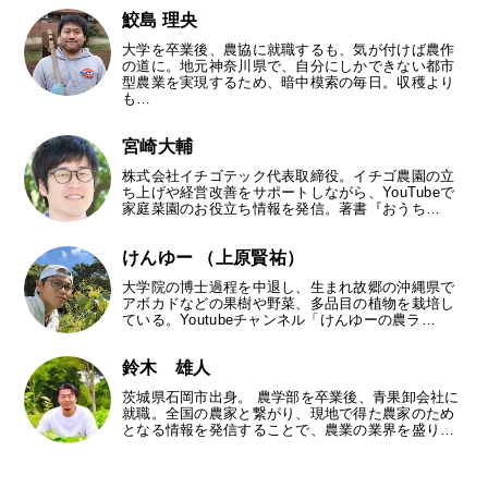
鮫島 理央
大学を卒業後、農協に就職するも、気が付けば農作
の道に。地元神奈川県で、自分にしかできない都市
型農業を実現するため、暗中模索の毎日。収穫より
も…
宮崎大輔
株式会社イチゴテック代表取締役。イチゴ農園の立
ち上げや経営改善をサポートしながら、YouTubeで
家庭菜園のお役立ち情報を発信。著書『おうち…
けんゆー （上原賢祐）
大学院の博士過程を中退し、生まれ故郷の沖縄県で
アボカドなどの果樹や野菜、多品目の植物を栽培し
ている。Youtubeチャンネル「けんゆーの農ラ…
鈴木 雄人
茨城県石岡市出身。 農学部を卒業後、青果卸会社に
就職。全国の農家と繋がり、現地で得た農家のため
となる情報を発信することで、農業の業界を盛り…