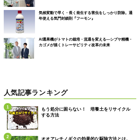
気候変動で早く・長く発生する害虫をしっかり防除。通
年使える気門封鎖剤『フーモン』
AI選果機がトマトの栽培・流通を変える―シブヤ精機・
カゴメが描くトレーサビリティ改革の未来
人気記事ランキング
もう処分に困らない！ 培養土をリサイクル
する方法
オオアレチノギクの効果的な駆除方法とは。