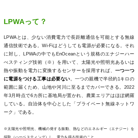
LPWAって？
LPWAとは、少ない消費電力で長距離通信を可能とする無線
通信技術である。Wi-Fiはどうしても電源が必要になる。それ
に対し、LPWAの中でもEnOceanという規格のエナジーハー
べスティング技術（※）を用いて、太陽光や照明光あるいは
熱や振動を電力に変換するセンサーを採用すれば、
一つ一つ
に電源をつける工事は必要ない
。一つの親機で半径約1キロの
範囲に届くため、山地や河川に至るまでカバーできる。2022
年3月時点で6カ所に基地局が置かれ、農業エリアはほぼ網羅
している。自治体を中心とした「プライベート無線ネットワ
ーク」である。
※太陽光や照明光、機械の発する振動、熱などのエネルギー（エナジー）を
採取（ハーベスティング）し、電力を得る技術のこと