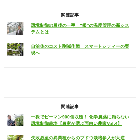
関連記事
環境制御の最後の一手 “根”の温度管理の新シス
テムとは
自治体のコスト削減作戦 スマートシティーの実
現へ
関連記事
一株でピーマン900個収穫！ 化学農薬に頼らない
環境制御栽培【農家が選ぶ面白い農家Vol.4】
失敗必至の異業種からのブドウ栽培参入が大逆