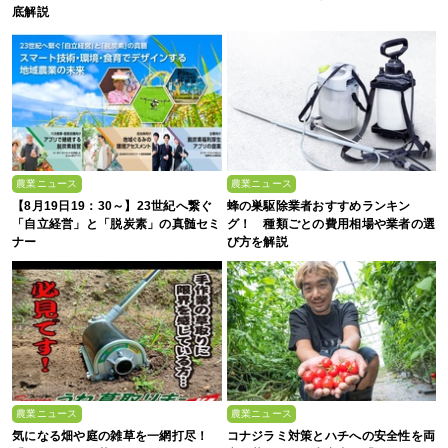
底解説
農業ニュース
農業ニュース
【8月19日19：30～】23世紀へ繋ぐ
蜂の巣駆除業者おすすめランキン
「自立経営」と「脱炭素」の真髄セミ
グ！ 種類ごとの費用相場や業者の選
ナー
び方を解説
農業ニュース
農業ニュース
気になる畑や庭の雑草を一網打尽！
コナジラミ対策とハチへの安全性を両