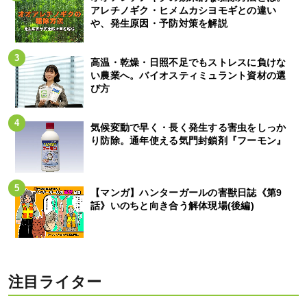
アレチノギク・ヒメムカシヨモギとの違い
や、発生原因・予防対策を解説
高温・乾燥・日照不足でもストレスに負けな
い農業へ。バイオスティミュラント資材の選
び方
気候変動で早く・長く発生する害虫をしっか
り防除。通年使える気門封鎖剤『フーモン』
【マンガ】ハンターガールの害獣日誌《第9
話》いのちと向き合う解体現場(後編)
注目ライター