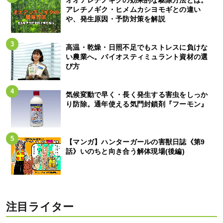
オオアレチノギクの効果的な駆除方法とは。
アレチノギク・ヒメムカシヨモギとの違い
や、発生原因・予防対策を解説
高温・乾燥・日照不足でもストレスに負けな
い農業へ。バイオスティミュラント資材の選
び方
気候変動で早く・長く発生する害虫をしっか
り防除。通年使える気門封鎖剤『フーモン』
【マンガ】ハンターガールの害獣日誌《第9
話》いのちと向き合う解体現場(後編)
注目ライター