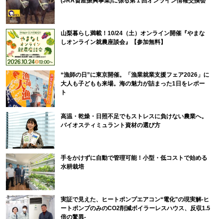
(JRA畜産振興事業)に係る第１回オンライン情報交換会
山梨暮らし満載！10/24（土）オンライン開催『やまな
しオンライン就農座談会』【参加無料】
“漁師の日”に東京開催。「漁業就業支援フェア2026」に
大人も子どもも来場。海の魅力が詰まった1日をレポー
ト
高温・乾燥・日照不足でもストレスに負けない農業へ。
バイオスティミュラント資材の選び方
手をかけずに自動で管理可能！小型・低コストで始める
水耕栽培
実証で見えた、ヒートポンプエアコン“電化”の現実解-ヒ
ートポンプのみのCO2削減ボイラーレスハウス、反収1.5
倍の驚異-