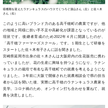
収穫期を迎えたラナンキュラスのハウスでくつろぐ濵山さん（左）と佐々木
さん（右）
このように高いブランド力のある高千穂町の農業ですが、他
の地域と同様に担い手不足や高齢化が課題となっているのが
現状です。後継者育成のため2022年４月に開講したのが、
「高千穂ファーマーズスクール」です。１期生として研修を
スタートした佐々木有子さんに話を聞きました。
宮崎県延岡市出身の佐々木さんは大阪府内の生花販売に携わ
っていましたが、花の生産に興味を持つようになり、ラナン
キュラスの栽培で有名な高千穂町での就農を考えるようにな
りました。３年前に大阪で開催された就農相談会で県の担当
者から話を聞いた後、実際に高千穂のラナンキュラス農家を
見学。コロナ禍のため、オンライン打ち合わせを重ねて、就
農を決意しました。