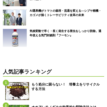
AI選果機がトマトの栽培・流通を変える―シブヤ精機・
カゴメが描くトレーサビリティ改革の未来
気候変動で早く・長く発生する害虫をしっかり防除。通
年使える気門封鎖剤『フーモン』
人気記事ランキング
もう処分に困らない！ 培養土をリサイクル
する方法