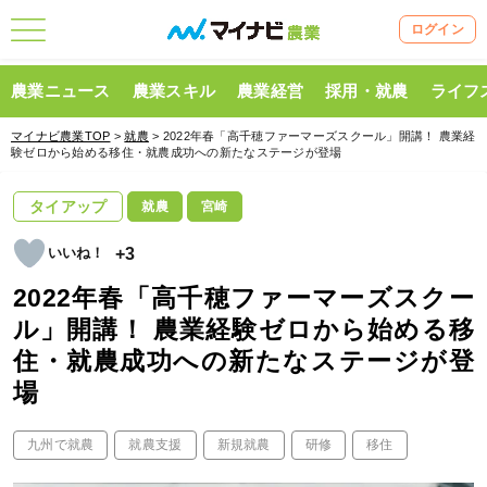
ログイン
農業ニュース
農業スキル
農業経営
採用・就農
ライフ
マイナビ農業TOP
>
就農
> 2022年春「高千穂ファーマーズスクール」開講！ 農業経
験ゼロから始める移住・就農成功への新たなステージが登場
タイアップ
就農
宮崎
+3
2022年春「高千穂ファーマーズスクー
ル」開講！ 農業経験ゼロから始める移
住・就農成功への新たなステージが登
場
九州で就農
就農支援
新規就農
研修
移住