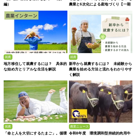
編）
農業と6次化による産地づくり【一期
生募集】
就農
就農
地方移住して就農するには？ 具体的
新卒から就農するには？ 未経験から
な始め方とリアルな生活を解説
農業を始める方法と流れをわかりやす
く解説
就農
農業ニュース
「命と人を大切にするたまご」。循環
令和8年度 環境調和型持続的肉用牛