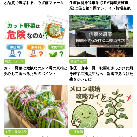
と品質で選ばれる、みずほファーム
生産体制推進事業 (JRA畜産振興事
業)に係る第１回オンライン情報交換
会
農業ニュース
農家ライフ
カット野菜は危険なのか？噂の真相と
俳優・山本一賢 映画をきっかけに畑
安心して食べるためのポイント
を耕す二拠点生活へ 新潟で見つけた
生きがいとは
食育・農業体験
生産技術