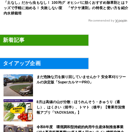
「土なし」だから虫もなし！ 100均グ
オヒシバに効くおすすめ除草剤とは？
ッズで手軽に始める！ 失敗しない室
「ザクサ液剤」の特長と使い方を紹介
内水耕栽培
Recommended by
新着記事
タイアップ企画
まだ危険な刃を振り回していませんか？ 安全草刈りツー
ルの決定版「SuperカルマーPRO」
8月は高値の山が分散：ほうれんそう・きゅうり（通
し）、はくさい（前半）、トマト（後半）【青果市況情
報アプリ「YAOYASAN」】
令和8年度 環境調和型持続的肉用牛生産体制推進事業