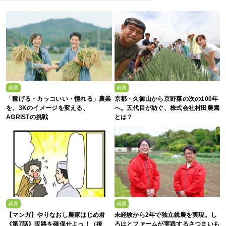
就農
就農
「稼げる・カッコいい・憧れる」農業
京都・久御山から京野菜の次の100年
を。3Kのイメージを変える、
へ。五代目が紡ぐ、株式会社村田農園
AGRISTの挑戦
とは？
就農
就農
【マンガ】やりなおし農家はじめ君
未経験から2年で独立就農を実現。し
《第7話》販路を確保せよっ！（後
ろはとファームが実践するさつまいも