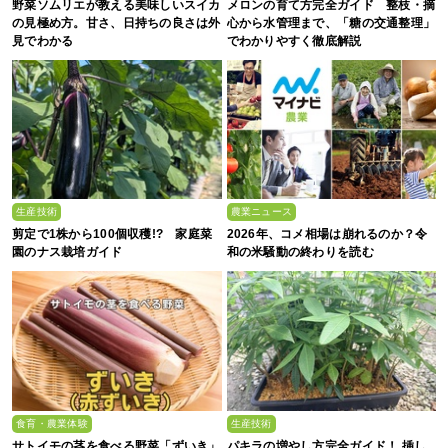
野菜ソムリエが教える美味しいスイカ
メロンの育て方完全ガイド 整枝・摘
の見極め方。甘さ、日持ちの良さは外
心から水管理まで、「糖の交通整理」
見でわかる
でわかりやすく徹底解説
生産技術
農業ニュース
剪定で1株から100個収穫!? 家庭菜
2026年、コメ相場は崩れるのか？令
園のナス栽培ガイド
和の米騒動の終わりを読む
食育・農業体験
生産技術
サトイモの茎を食べる野菜「ずいき」
パキラの増やし方完全ガイド！ 挿し