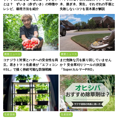
とは？ ずいき（赤ずいき）の特徴や
木、接ぎ木、実生。それぞれの手順と
レシピ、栽培方法を紹介
失敗しないコツを苗木屋が解説
農業ニュース
農業ニュース
コナジラミ対策とハチへの安全性を両
まだ危険な刃を振り回していません
立。若きトマト生産者が「エフィコン
か？ 安全草刈りツールの決定版
®SL」で描く持続可能な防除戦略
「SuperカルマーPRO」
生産技術
生産技術