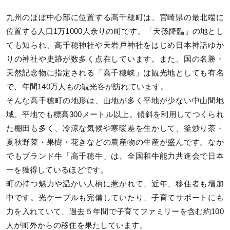
九州のほぼ中心部に位置する高千穂町は、宮崎県の最北端に
位置する人口1万1000人余りの町です。「天孫降臨」の地とし
ても知られ、高千穂神社や天岩戸神社をはじめ日本神話ゆか
りの神社や史跡が数多く点在しています。また、国の名勝・
天然記念物に指定される「高千穂峡」は観光地としても有名
で、年間140万人もの観光客が訪れています。
そんな高千穂町の地形は、山地が多く平地が少ない中山間地
域。平地でも標高300メートル以上。傾斜を利用してつくられ
た棚田も多く、冷涼な気候や寒暖差を生かして、釜炒り茶・
夏秋野菜・果樹・花きなどの農産物の生産が盛んです。なか
でもブランド牛「高千穂牛」は、全国和牛能力共進会で日本
一を獲得しているほどです。
町の持つ魅力や温かい人柄に惹かれて、近年、移住者も増加
中です。光ケーブルも完備していたり、子育てサポートにも
力を入れていて、過去５年間で子育てファミリーを含む約100
人が町外からの移住を果たしています。