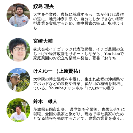
鮫島 理央
大学を卒業後、農協に就職するも、気が付けば農作
の道に。地元神奈川県で、自分にしかできない都市
型農業を実現するため、暗中模索の毎日。収穫より
も…
宮崎大輔
株式会社イチゴテック代表取締役。イチゴ農園の立
ち上げや経営改善をサポートしながら、YouTubeで
家庭菜園のお役立ち情報を発信。著書『おうち…
けんゆー （上原賢祐）
大学院の博士過程を中退し、生まれ故郷の沖縄県で
アボカドなどの果樹や野菜、多品目の植物を栽培し
ている。Youtubeチャンネル「けんゆーの農ラ…
鈴木 雄人
茨城県石岡市出身。 農学部を卒業後、青果卸会社に
就職。全国の農家と繋がり、現地で得た農家のため
となる情報を発信することで、農業の業界を盛り…