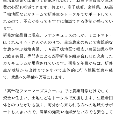
生活支援金が上乗せで助成されるので、就農準備資金や生活
費の心配も軽減できます。何より、高千穂町、宮崎県、JA高
千穂地区などがチームで研修生をトータルでサポートしてく
れるので、不安があってもすぐに相談できる体制が整ってい
ます。
研修対象品目は現在、ラナンキュラスのほか、ミニトマト・
ほうれんそう・きんかんの４つ。先進農家のもとで実践的な
営農を学ぶ栽培実習、ＪＡ高千穂地区で幅広い農業知識を学
ぶ総合実習、専門家による座学研修を組み合わせた充実した
カリキュラムが用意されています。研修２年目からは、研修
生が栽培から出荷までをすべて主体的に行う模擬営農を経
て、就農への準備を万端にします。
「高千穂ファーマーズスクール」では農業研修だけでなく、
資金や住まい、土地などをトータルで支援します。生産者団
体とのつながりも強く、町外から来られる方への地域のサポ
ートも大きいので、農業の知識や地縁がない方でも安心して