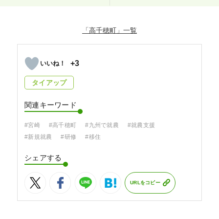
「高千穂町」
+3
タイアップ
関連キーワード
#宮崎
#高千穂町
#九州で就農
#就農支援
#新規就農
#研修
#移住
シェアする
URLをコピー