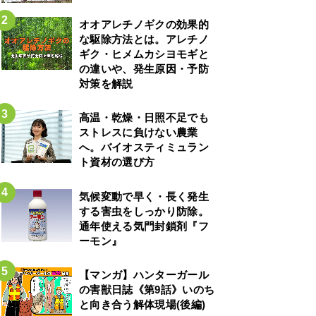
オオアレチノギクの効果的
な駆除方法とは。アレチノ
ギク・ヒメムカシヨモギと
の違いや、発生原因・予防
対策を解説
高温・乾燥・日照不足でも
ストレスに負けない農業
へ。バイオスティミュラン
ト資材の選び方
気候変動で早く・長く発生
する害虫をしっかり防除。
通年使える気門封鎖剤『フ
ーモン』
【マンガ】ハンターガール
の害獣日誌《第9話》いのち
と向き合う解体現場(後編)