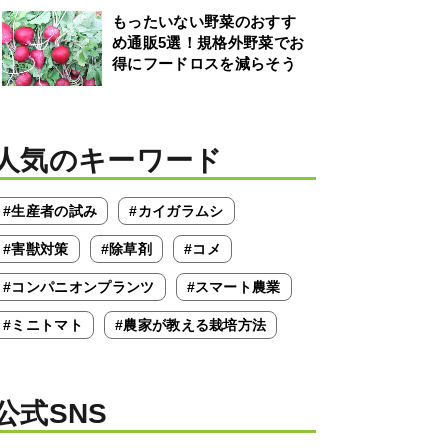
もったいない野菜のおすす
め通販5選！規格外野菜でお
得にフードロスを減らそう
人気のキーワード
#生産者の試み
#カイガラムシ
#害獣対策
#除草剤
#コメ
#コンパニオンプランツ
#スマート農業
#ミニトマト
#農家が教える栽培方法
公式SNS