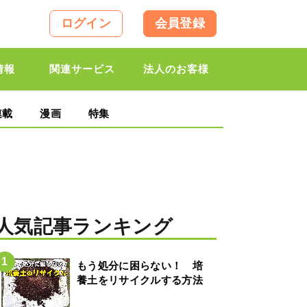
ログイン
会員登録
情報
関連サービス
法人のお客様
連載
漫画
特集
人気記事ランキング
もう処分に困らない！ 培
養土をリサイクルする方法