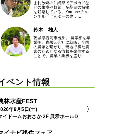
まれ故郷の沖縄県でアボカドな
どの果樹や野菜、多品目の植物
を栽培している。Youtubeチャ
ンネル「けんゆーの農ラ…
鈴木 雄人
茨城県石岡市出身。 農学部を卒
業後、青果卸会社に就職。全国
の農家と繋がり、現地で得た農
家のためとなる情報を発信する
ことで、農業の業界を盛り…
イベント情報
農林水産FEST
2026年9月5日(土)
マイドームおおさか 2F 展示ホールD
マイナビ移住フェア