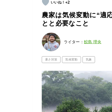
+2
農家は気候変動に“適
とと必要なこと
ライター：
鮫島 理央
暑さ対策
気候変動
気象