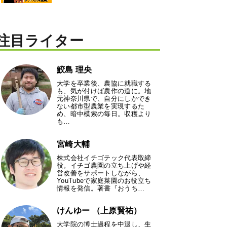
注目ライター
鮫島 理央
大学を卒業後、農協に就職する
も、気が付けば農作の道に。地
元神奈川県で、自分にしかでき
ない都市型農業を実現するた
め、暗中模索の毎日。収穫より
も…
宮崎大輔
株式会社イチゴテック代表取締
役。イチゴ農園の立ち上げや経
営改善をサポートしながら、
YouTubeで家庭菜園のお役立ち
情報を発信。著書『おうち…
けんゆー （上原賢祐）
大学院の博士過程を中退し、生