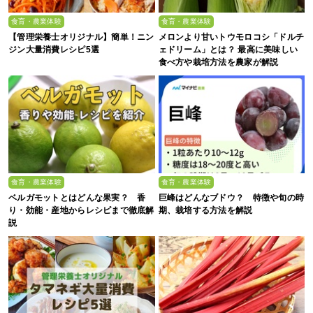
食育・農業体験
食育・農業体験
【管理栄養士オリジナル】簡単！ニン
メロンより甘いトウモロコシ「ドルチ
ジン大量消費レシピ5選
ェドリーム」とは？ 最高に美味しい
食べ方や栽培方法を農家が解説
食育・農業体験
食育・農業体験
ベルガモットとはどんな果実？ 香
巨峰はどんなブドウ？ 特徴や旬の時
り・効能・産地からレシピまで徹底解
期、栽培する方法を解説
説