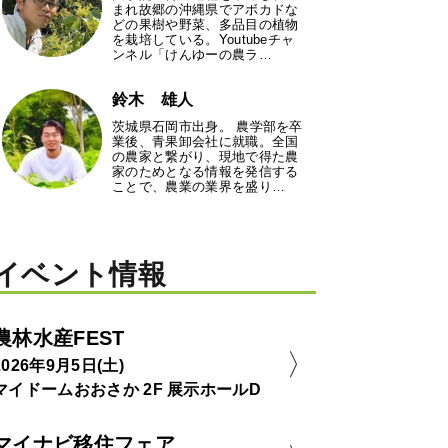
まれ故郷の沖縄県でアボカドな
どの果樹や野菜、多品目の植物
を栽培している。Youtubeチャ
ンネル「けんゆーの農ラ…
鈴木 雄人
茨城県石岡市出身。 農学部を卒
業後、青果卸会社に就職。全国
の農家と繋がり、現地で得た農
家のためとなる情報を発信する
ことで、農業の業界を盛り…
イベント情報
農林水産FEST
2026年9月5日(土)
マイドームおおさか 2F 展示ホールD
マイナビ移住フェア