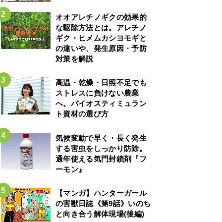
オオアレチノギクの効果的
な駆除方法とは。アレチノ
ギク・ヒメムカシヨモギと
の違いや、発生原因・予防
対策を解説
高温・乾燥・日照不足でも
ストレスに負けない農業
へ。バイオスティミュラン
ト資材の選び方
気候変動で早く・長く発生
する害虫をしっかり防除。
通年使える気門封鎖剤『フ
ーモン』
【マンガ】ハンターガール
の害獣日誌《第9話》いのち
と向き合う解体現場(後編)