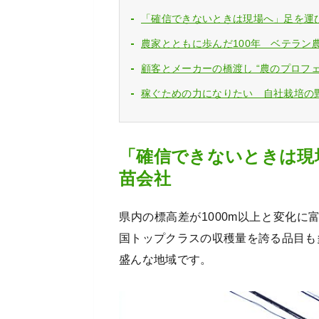
「確信できないときは現場へ」足を運
農家とともに歩んだ100年 ベテラン
顧客とメーカーの橋渡し “農のプロフ
稼ぐための力になりたい 自社栽培の
「確信できないときは現
苗会社
県内の標高差が1000m以上と変化
国トップクラスの収穫量を誇る品目も
盛んな地域です。