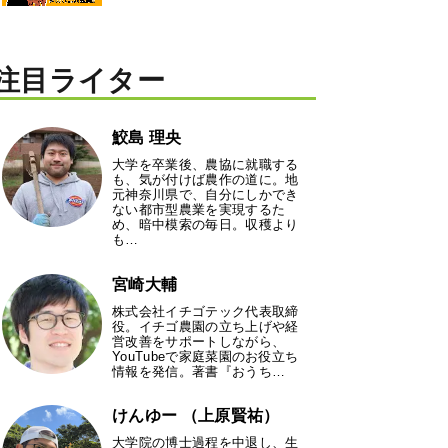
注目ライター
鮫島 理央
大学を卒業後、農協に就職する
も、気が付けば農作の道に。地
元神奈川県で、自分にしかでき
ない都市型農業を実現するた
め、暗中模索の毎日。収穫より
も…
宮崎大輔
株式会社イチゴテック代表取締
役。イチゴ農園の立ち上げや経
営改善をサポートしながら、
YouTubeで家庭菜園のお役立ち
情報を発信。著書『おうち…
けんゆー （上原賢祐）
大学院の博士過程を中退し、生