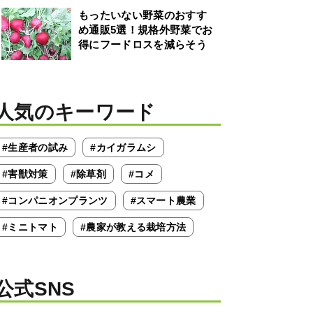
もったいない野菜のおすす
め通販5選！規格外野菜でお
得にフードロスを減らそう
人気のキーワード
#生産者の試み
#カイガラムシ
#害獣対策
#除草剤
#コメ
#コンパニオンプランツ
#スマート農業
#ミニトマト
#農家が教える栽培方法
公式SNS