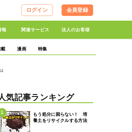
ログイン
会員登録
情報
関連サービス
法人のお客様
連載
漫画
特集
とは
人気記事ランキング
もう処分に困らない！ 培
養土をリサイクルする方法