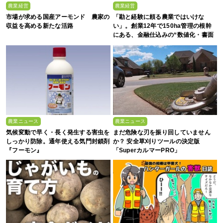
農業経営
農業経営
市場が求める国産アーモンド 農家の
「勘と経験に頼る農業ではいけな
収益を高める新たな活路
い」。創業12年で150ha管理の根幹
にある、金融仕込みの“数値化・書面
化”と省力化への貪欲さ
農業ニュース
農業ニュース
気候変動で早く・長く発生する害虫を
まだ危険な刃を振り回していません
しっかり防除。通年使える気門封鎖剤
か？ 安全草刈りツールの決定版
『フーモン』
「SuperカルマーPRO」