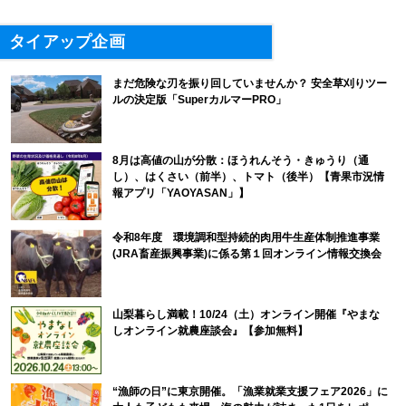
タイアップ企画
まだ危険な刃を振り回していませんか？ 安全草刈りツー
ルの決定版「SuperカルマーPRO」
8月は高値の山が分散：ほうれんそう・きゅうり（通
し）、はくさい（前半）、トマト（後半）【青果市況情
報アプリ「YAOYASAN」】
令和8年度 環境調和型持続的肉用牛生産体制推進事業
(JRA畜産振興事業)に係る第１回オンライン情報交換会
山梨暮らし満載！10/24（土）オンライン開催『やまな
しオンライン就農座談会』【参加無料】
“漁師の日”に東京開催。「漁業就業支援フェア2026」に