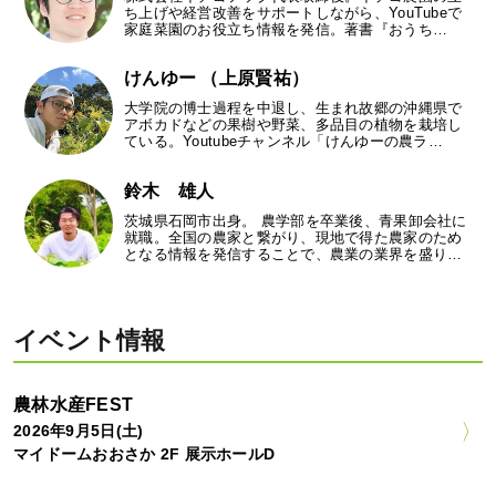
ち上げや経営改善をサポートしながら、YouTubeで
家庭菜園のお役立ち情報を発信。著書『おうち…
けんゆー （上原賢祐）
大学院の博士過程を中退し、生まれ故郷の沖縄県で
アボカドなどの果樹や野菜、多品目の植物を栽培し
ている。Youtubeチャンネル「けんゆーの農ラ…
鈴木 雄人
茨城県石岡市出身。 農学部を卒業後、青果卸会社に
就職。全国の農家と繋がり、現地で得た農家のため
となる情報を発信することで、農業の業界を盛り…
イベント情報
農林水産FEST
2026年9月5日(土)
マイドームおおさか 2F 展示ホールD