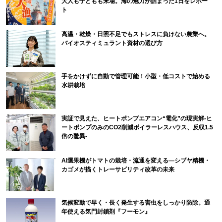
大人も子どもも来場。海の魅力が詰まった1日をレポー
ト
高温・乾燥・日照不足でもストレスに負けない農業へ。
バイオスティミュラント資材の選び方
手をかけずに自動で管理可能！小型・低コストで始める
水耕栽培
実証で見えた、ヒートポンプエアコン“電化”の現実解-ヒ
ートポンプのみのCO2削減ボイラーレスハウス、反収1.5
倍の驚異-
AI選果機がトマトの栽培・流通を変える―シブヤ精機・
カゴメが描くトレーサビリティ改革の未来
気候変動で早く・長く発生する害虫をしっかり防除。通
年使える気門封鎖剤『フーモン』