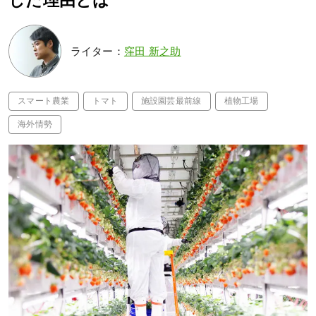
した理由とは
ライター：
窪田 新之助
スマート農業
トマト
施設園芸最前線
植物工場
海外情勢