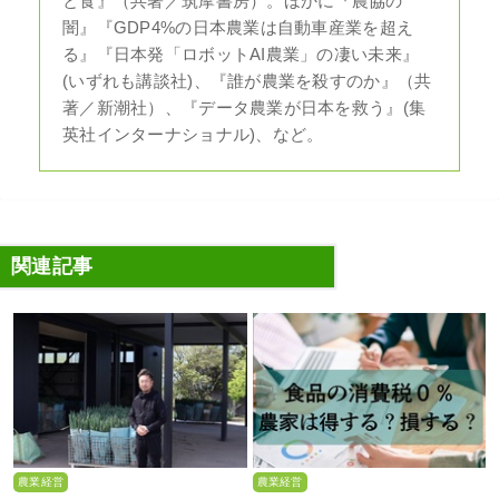
と食』（共著／筑摩書房）。ほかに『農協の
闇』『GDP4%の日本農業は自動車産業を超え
る』『日本発「ロボットAI農業」の凄い未来』
(いずれも講談社)、『誰が農業を殺すのか』（共
著／新潮社）、『データ農業が日本を救う』(集
英社インターナショナル)、など。
関連記事
農業経営
農業経営