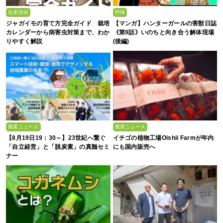
生産技術
狩猟
ジャガイモの育て方完全ガイド 栽培
【マンガ】ハンターガールの害獣日誌
カレンダーから病害虫対策まで、わか
《第9話》いのちと向き合う解体現場
りやすく解説
(後編)
農業ニュース
農業ニュース
【8月19日19：30～】23世紀へ繋ぐ
イチゴの植物工場Oishii Farmが年内
「自立経営」と「脱炭素」の真髄セミ
にも国内販売へ
ナー