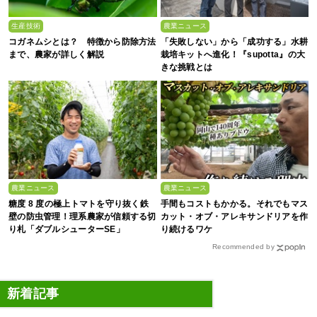
生産技術
農業ニュース
コガネムシとは？ 特徴から防除方法
「失敗しない」から「成功する」水耕
まで、農家が詳しく解説
栽培キットへ進化！『supotta』の大
きな挑戦とは
農業ニュース
農業ニュース
糖度 8 度の極上トマトを守り抜く鉄
手間もコストもかかる。それでもマス
壁の防虫管理！理系農家が信頼する切
カット・オブ・アレキサンドリアを作
り札「ダブルシューターSE」
り続けるワケ
Recommended by
新着記事