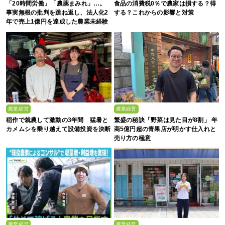
「20時間労働」「農薬まみれ」…。
食品の消費税0％で農家は損する？得
事実無根の批判を跳ね返し、法人化2
する？これからの影響と対策
年で売上1億円を達成した農業未経験
の若者たち
農業経営
農業経営
稲作で就農して激動の3年間 猛暑と
繁盛の秘訣「野菜は見た目が8割」 年
カメムシを乗り越えて設備投資を決断
商5億円超の青果店が明かす仕入れと
売り方の極意
農業経営
農業経営