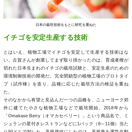
日本の栽培技術をもとに研究を重ねた
イチゴを安定生産する技術
とはいえ、植物工場でイチゴを安定して生産する技術はな
い。古賀さんが創業してまず取り掛かったのは、育成者権が
切れた日本生まれのイチゴの栽培試験と、安定生産のための
環境制御技術の開発だ。完全閉鎖型の植物工場のプロトタイ
プ（試作棟）を造り、品種に応じた栽培方法の検証を重ね
た。
そのなかから有望と見込んだ一つの品種を、ニューヨーク郊
外に建てた小さな植物工場などで栽培開始。2018年から
「Omakase Berry（オマカセベリー）」という商品名で、ミ
シュランの星付きレストランなどに1パック（8～11個）当た
り50ドルで卸した。高級路線にしたのは、高級車を電気自動