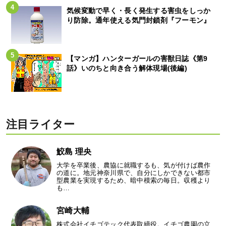
気候変動で早く・長く発生する害虫をしっか
り防除。通年使える気門封鎖剤『フーモン』
【マンガ】ハンターガールの害獣日誌《第9
話》いのちと向き合う解体現場(後編)
注目ライター
鮫島 理央
大学を卒業後、農協に就職するも、気が付けば農作
の道に。地元神奈川県で、自分にしかできない都市
型農業を実現するため、暗中模索の毎日。収穫より
も…
宮崎大輔
株式会社イチゴテック代表取締役。イチゴ農園の立