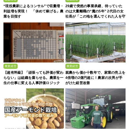
“現役農家によるコンサル”で収量増・
29歳で突然の事業承継、待っていた
利益増を実現！ 「休めて稼げる」農
のは大量離職の“魔の5年” 2代目の女
業を目指す
社長が「この地を選んでくれた人を守
る」と誓った日
農業経営
農業経営
【超有料級】「頑張っても評価が変わ
就農から僅か十数年で、家業の売上を
らない」は組織を腐らせる。農業を一
4倍増の2億円超に！農家の次男が手
生の仕事に変える人事評価ロジック
がけた経営改善