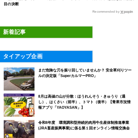
目の決断
Recommended by
新着記事
タイアップ企画
まだ危険な刃を振り回していませんか？ 安全草刈りツー
ルの決定版「SuperカルマーPRO」
8月は高値の山が分散：ほうれんそう・きゅうり（通
し）、はくさい（前半）、トマト（後半）【青果市況情
報アプリ「YAOYASAN」】
令和8年度 環境調和型持続的肉用牛生産体制推進事業
(JRA畜産振興事業)に係る第１回オンライン情報交換会