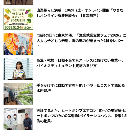
山梨暮らし満載！10/24（土）オンライン開催『やまな
しオンライン就農座談会』【参加無料】
“漁師の日”に東京開催。「漁業就業支援フェア2026」に
大人も子どもも来場。海の魅力が詰まった1日をレポー
ト
高温・乾燥・日照不足でもストレスに負けない農業へ。
バイオスティミュラント資材の選び方
手をかけずに自動で管理可能！小型・低コストで始める
水耕栽培
実証で見えた、ヒートポンプエアコン“電化”の現実解-ヒ
ートポンプのみのCO2削減ボイラーレスハウス、反収1.5
倍の驚異-