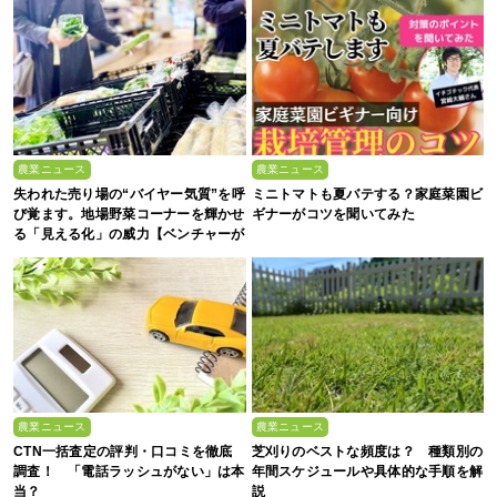
農業ニュース
農業ニュース
失われた売り場の“バイヤー気質”を呼
ミニトマトも夏バテする？家庭菜園ビ
び覚ます。地場野菜コーナーを輝かせ
ギナーがコツを聞いてみた
る「見える化」の威力【ベンチャーが
拓く！日本の農の未来 #2】
農業ニュース
農業ニュース
CTN一括査定の評判・口コミを徹底
芝刈りのベストな頻度は？ 種類別の
調査！ 「電話ラッシュがない」は本
年間スケジュールや具体的な手順を解
当？
説