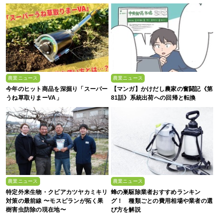
農業ニュース
農業ニュース
今年のヒット商品を深掘り「スーパー
【マンガ】かけだし農家の奮闘記《第
うね草取りまーVA」
81話》系統出荷への回帰と転換
農業ニュース
農業ニュース
特定外来生物・クビアカツヤカミキリ
蜂の巣駆除業者おすすめランキン
対策の最前線 〜モスピランが拓く果
グ！ 種類ごとの費用相場や業者の選
樹害虫防除の現在地〜
び方を解説