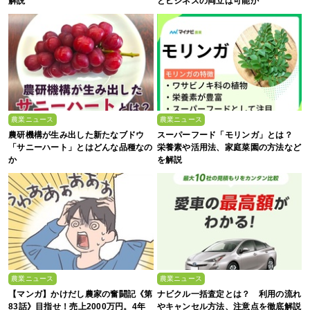
解説
とビジネスの両立は可能か
農業ニュース
農業ニュース
農研機構が生み出した新たなブドウ
スーパーフード「モリンガ」とは？
「サニーハート」とはどんな品種なの
栄養素や活用法、家庭菜園の方法など
か
を解説
農業ニュース
農業ニュース
【マンガ】かけだし農家の奮闘記《第
ナビクル一括査定とは？ 利用の流れ
83話》目指せ！売上2000万円。4年
やキャンセル方法、注意点を徹底解説