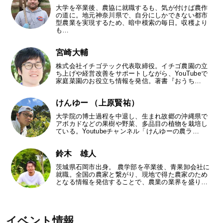
大学を卒業後、農協に就職するも、気が付けば農作
の道に。地元神奈川県で、自分にしかできない都市
型農業を実現するため、暗中模索の毎日。収穫より
も…
宮崎大輔
株式会社イチゴテック代表取締役。イチゴ農園の立
ち上げや経営改善をサポートしながら、YouTubeで
家庭菜園のお役立ち情報を発信。著書『おうち…
けんゆー （上原賢祐）
大学院の博士過程を中退し、生まれ故郷の沖縄県で
アボカドなどの果樹や野菜、多品目の植物を栽培し
ている。Youtubeチャンネル「けんゆーの農ラ…
鈴木 雄人
茨城県石岡市出身。 農学部を卒業後、青果卸会社に
就職。全国の農家と繋がり、現地で得た農家のため
となる情報を発信することで、農業の業界を盛り…
イベント情報