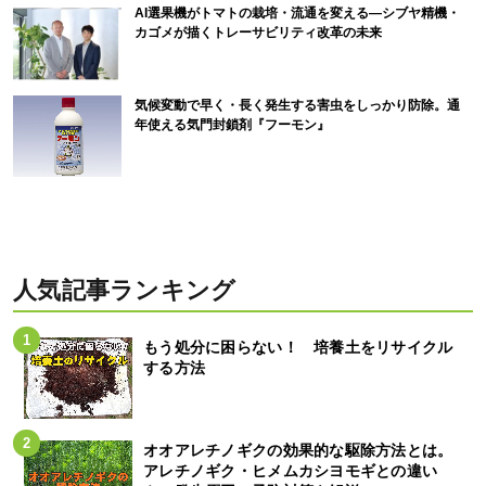
AI選果機がトマトの栽培・流通を変える―シブヤ精機・
カゴメが描くトレーサビリティ改革の未来
気候変動で早く・長く発生する害虫をしっかり防除。通
年使える気門封鎖剤『フーモン』
人気記事ランキング
もう処分に困らない！ 培養土をリサイクル
する方法
オオアレチノギクの効果的な駆除方法とは。
アレチノギク・ヒメムカシヨモギとの違い