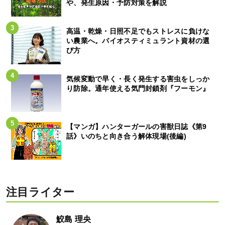
や、発生原因・予防対策を解説
高温・乾燥・日照不足でもストレスに負けな
い農業へ。バイオスティミュラント資材の選
び方
気候変動で早く・長く発生する害虫をしっか
り防除。通年使える気門封鎖剤『フーモン』
【マンガ】ハンターガールの害獣日誌《第9
話》いのちと向き合う解体現場(後編)
注目ライター
鮫島 理央