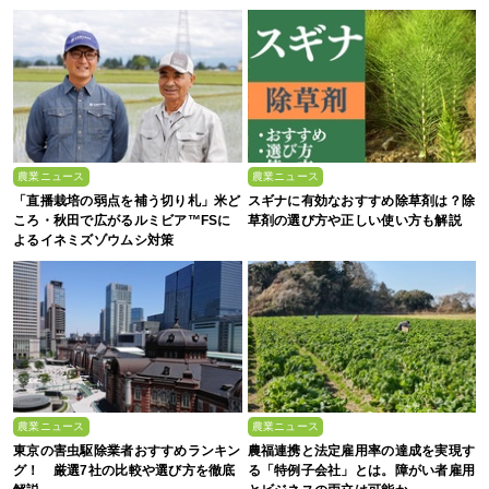
い、これからの”食”の話】
農業ニュース
農業ニュース
「直播栽培の弱点を補う切り札」米ど
スギナに有効なおすすめ除草剤は？除
ころ・秋田で広がるルミビア™FSに
草剤の選び方や正しい使い方も解説
よるイネミズゾウムシ対策
農業ニュース
農業ニュース
東京の害虫駆除業者おすすめランキン
農福連携と法定雇用率の達成を実現す
グ！ 厳選7社の比較や選び方を徹底
る「特例子会社」とは。障がい者雇用