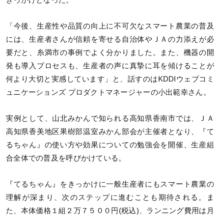
「今後、生産性や品質の向上に不可欠なスマート農業の普及
には、生産者さんが信頼を寄せる自治体やＪＡの力添えが必
要だと、糸満市の事例でよく分かりました。また、機器の開
発も導入プロセスも、生産者の声に真摯に耳を傾けることが
何より大切と実感しています」と、話すのはKDDIウェブコミ
ュニケーションズ プロダクトマネージャーの小出範幸さん。
実例として、山北みかんで知られる高知県香南市では、ＪＡ
高知県香美地区果樹部温室みかん部会が主催者となり、『て
るちゃん』の使い方や効果についての勉強会を開催、生産組
合全体での普及を呼びかけている。
『てるちゃん』をきっかけに一般生産者にもスマート農業の
理解が深まり、次のステップに進むことも期待される。ま
た、本体価格１組２万７５００円(税込)、ランニング費用は月