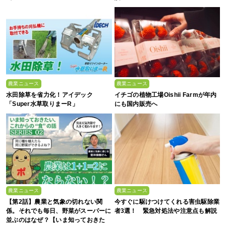
農業ニュース
農業ニュース
水田除草を省力化！アイデック
イチゴの植物工場Oishii Farmが年内
「Super水草取りまーR」
にも国内販売へ
農業ニュース
農業ニュース
【第2話】農業と気象の切れない関
今すぐに駆けつけてくれる害虫駆除業
係。それでも毎日、野菜がスーパーに
者3選！ 緊急対処法や注意点も解説
並ぶのはなぜ？【いま知っておきた