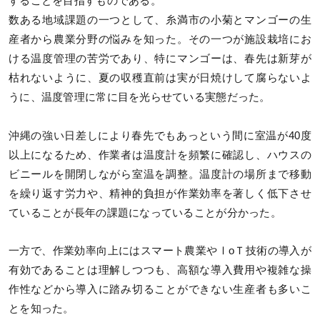
することを目指すものである。
数ある地域課題の一つとして、糸満市の小菊とマンゴーの生
産者から農業分野の悩みを知った。その一つが施設栽培にお
ける温度管理の苦労であり、特にマンゴーは、春先は新芽が
枯れないように、夏の収穫直前は実が日焼けして腐らないよ
うに、温度管理に常に目を光らせている実態だった。
沖縄の強い日差しにより春先でもあっという間に室温が40度
以上になるため、作業者は温度計を頻繁に確認し、ハウスの
ビニールを開閉しながら室温を調整。温度計の場所まで移動
を繰り返す労力や、精神的負担が作業効率を著しく低下させ
ていることが長年の課題になっていることが分かった。
一方で、作業効率向上にはスマート農業やⅠоＴ技術の導入が
有効であることは理解しつつも、高額な導入費用や複雑な操
作性などから導入に踏み切ることができない生産者も多いこ
とを知った。