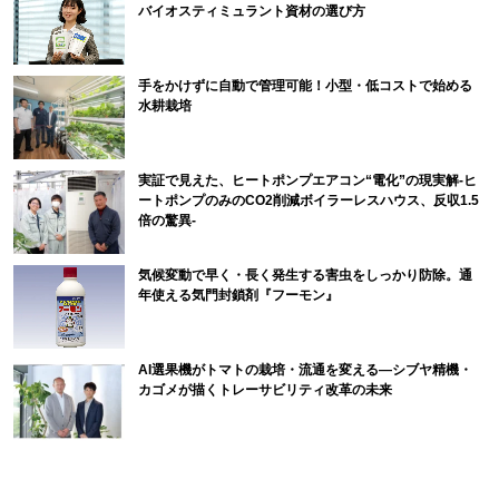
バイオスティミュラント資材の選び方
手をかけずに自動で管理可能！小型・低コストで始める
水耕栽培
実証で見えた、ヒートポンプエアコン“電化”の現実解-ヒ
ートポンプのみのCO2削減ボイラーレスハウス、反収1.5
倍の驚異-
気候変動で早く・長く発生する害虫をしっかり防除。通
年使える気門封鎖剤『フーモン』
AI選果機がトマトの栽培・流通を変える―シブヤ精機・
カゴメが描くトレーサビリティ改革の未来