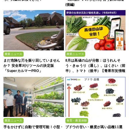
(後編)
農業ニュース
農業ニュース
まだ危険な刃を振り回していません
8月は高値の山が分散：ほうれんそ
か？ 安全草刈りツールの決定版
う・きゅうり（通し）、はくさい（前
「SuperカルマーPRO」
半）、トマト（後半）【青果市況情報
アプリ「YAOYASAN」】
農業ニュース
食育・農業体験
手をかけずに自動で管理可能！小型・
ブドウの甘い・糖度が高い品種11選