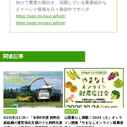
向けて農業の面白さ、活躍している農家紹介な
どイベント情報を日々発信中です☆彡
https://agri.mynavi.jp/fest/
https://agri.mynavi.jp/fest/
関連記事
セミナー
セミナー
4/23(木)13:30～「令和8年度 飼料生
山梨暮らし満載！10/24（土）オンラ
産組織の運営強化支援のうち飼料生産
イン開催『やまなしオンライン就農座