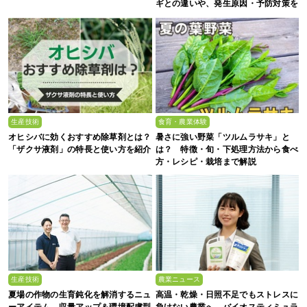
ギとの違いや、発生原因・予防対策を
解説
生産技術
食育・農業体験
オヒシバに効くおすすめ除草剤とは？
暑さに強い野菜「ツルムラサキ」と
「ザクサ液剤」の特長と使い方を紹介
は？ 特徴・旬・下処理方法から食べ
方・レシピ・栽培まで解説
生産技術
農業ニュース
夏場の作物の生育鈍化を解消するニュ
高温・乾燥・日照不足でもストレスに
ーアイテム。収量アップ＆環境配慮型
負けない農業へ。バイオスティミュラ