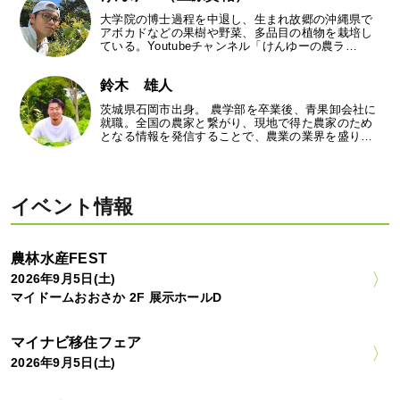
大学院の博士過程を中退し、生まれ故郷の沖縄県で
アボカドなどの果樹や野菜、多品目の植物を栽培し
ている。Youtubeチャンネル「けんゆーの農ラ…
鈴木 雄人
茨城県石岡市出身。 農学部を卒業後、青果卸会社に
就職。全国の農家と繋がり、現地で得た農家のため
となる情報を発信することで、農業の業界を盛り…
イベント情報
農林水産FEST
2026年9月5日(土)
マイドームおおさか 2F 展示ホールD
マイナビ移住フェア
2026年9月5日(土)