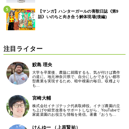
【マンガ】ハンターガールの害獣日誌《第9
話》いのちと向き合う解体現場(後編)
注目ライター
鮫島 理央
大学を卒業後、農協に就職するも、気が付けば農作
の道に。地元神奈川県で、自分にしかできない都市
型農業を実現するため、暗中模索の毎日。収穫より
も…
宮崎大輔
株式会社イチゴテック代表取締役。イチゴ農園の立
ち上げや経営改善をサポートしながら、YouTubeで
家庭菜園のお役立ち情報を発信。著書『おうち…
けんゆー （上原賢祐）