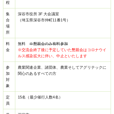
程
集
深谷市役所 3F 大会議室
合
（埼玉県深谷市仲町11番1号）
場
所
料
無料
※懇親会のみ有料参加
金
※交流会終了後に予定していた懇親会はコロナウイ
ルス感染拡大に伴い、中止といたします
参
農業関連企業、諸団体、農業そしてアグリテックに
加
関心のあるすべての方
対
象
定
15名（最少催行人数4名）
員