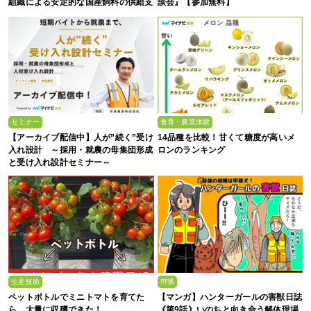
組織による安定的な国産飼料の供給支
談会』【参加無料】
援」の説明会を開催します！
セミナー
食育・農業体験
【アーカイブ配信中】人が”続く”受け
14品種を比較！甘くて糖度が高いメ
入れ設計 ～採用・就農の母集団形成
ロンのランキング
と受け入れ設計セミナー～
生産技術
狩猟
ペットボトルでミニトマトを育てた
【マンガ】ハンターガールの害獣日誌
ら、大量に収穫できた！
《第9話》いのちと向き合う解体現場