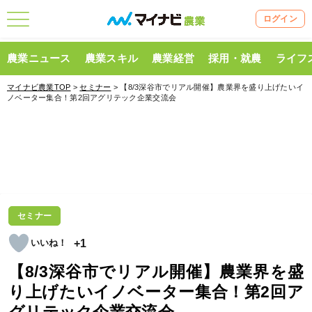
ログイン
農業ニュース
農業スキル
農業経営
採用・就農
ライフ
マイナビ農業TOP
>
セミナー
> 【8/3深谷市でリアル開催】農業界を盛り上げたいイ
ノベーター集合！第2回アグリテック企業交流会
セミナー
+1
【8/3深谷市でリアル開催】農業界を盛
り上げたいイノベーター集合！第2回ア