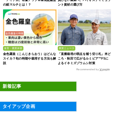
の紙マルチとは！？
ント資材の選び方
食育・農業体験
農業ニュース
金色羅皇（こんじきらおう）はどんな
「直播栽培の弱点を補う切り札」米ど
スイカ？旬の時期や栽培する方法も解
ころ・秋田で広がるルミビア™FSに
説
よるイネミズゾウムシ対策
Recommended by
新着記事
タイアップ企画