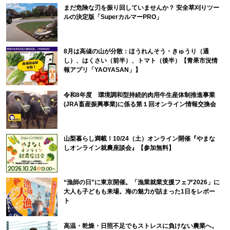
まだ危険な刃を振り回していませんか？ 安全草刈りツー
ルの決定版「SuperカルマーPRO」
8月は高値の山が分散：ほうれんそう・きゅうり（通
し）、はくさい（前半）、トマト（後半）【青果市況情
報アプリ「YAOYASAN」】
令和8年度 環境調和型持続的肉用牛生産体制推進事業
(JRA畜産振興事業)に係る第１回オンライン情報交換会
山梨暮らし満載！10/24（土）オンライン開催『やまな
しオンライン就農座談会』【参加無料】
“漁師の日”に東京開催。「漁業就業支援フェア2026」に
大人も子どもも来場。海の魅力が詰まった1日をレポー
ト
高温・乾燥・日照不足でもストレスに負けない農業へ。