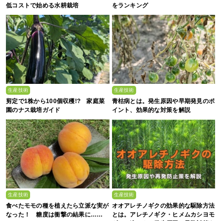
低コストで始める水耕栽培
をランキング
生産技術
生産技術
剪定で1株から100個収穫!? 家庭菜
青枯病とは。発生原因や早期発見のポ
園のナス栽培ガイド
イント、効果的な対策を解説
生産技術
生産技術
食べたモモの種を植えたら立派な実が
オオアレチノギクの効果的な駆除方法
なった！ 糖度は衝撃の結果に……
とは。アレチノギク・ヒメムカシヨモ