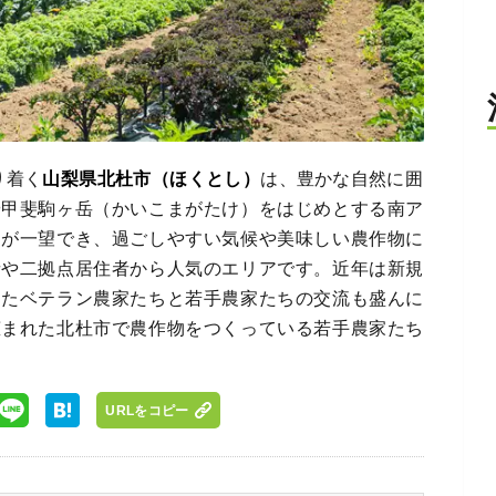
り着く
山梨県北杜市（ほくとし）
は、豊かな自然に囲
や甲斐駒ヶ岳（かいこまがたけ）をはじめとする南ア
マが一望でき、過ごしやすい気候や美味しい農作物に
者や二拠点居住者から人気のエリアです。近年は新規
きたベテラン農家たちと若手農家たちの交流も盛んに
恵まれた北杜市で農作物をつくっている若手農家たち
URLをコピー