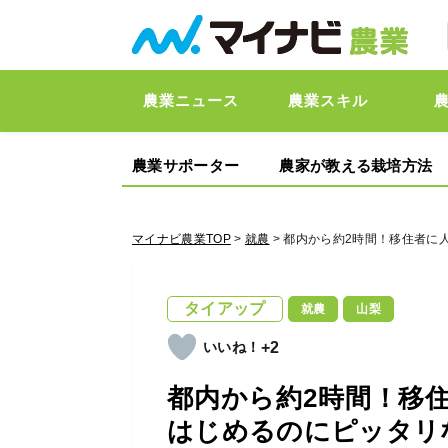
農業ニュース
農業スキル
農業サポーター
農家が教える栽培方法
マイナビ農業TOP
>
就農
> 都内から約2時間！移住者
タイアップ
就農
山梨
+2
都内から約2時間！移
はじめるのにピッタリ