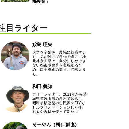
機農業」
注目ライター
鮫島 理央
大学を卒業後、農協に就職する
も、気が付けば農作の道に。地
元神奈川県で、自分にしかでき
ない都市型農業を実現するた
め、暗中模索の毎日。収穫より
も…
和田 義弥
フリーライター。2011年から茨
城県筑波山麓の農村で暮らし、
昭和初期建築の古民家をDIYで
セルフリノベーションした後、
丸太や古材を使って新た…
そーやん（橋口創也）