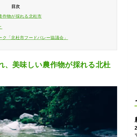
目次
農作物が採れる北杜市
と
ーク「北杜市フードバレー協議会」
れ、美味しい農作物が採れる北杜