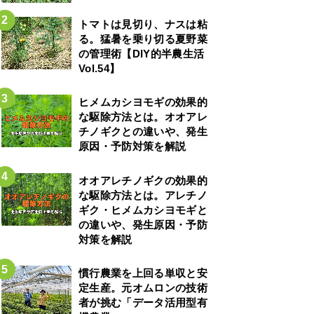
トマトは見切り、ナスは粘
る。猛暑を乗り切る夏野菜
の管理術【DIY的半農生活
Vol.54】
ヒメムカシヨモギの効果的
な駆除方法とは。オオアレ
チノギクとの違いや、発生
原因・予防対策を解説
オオアレチノギクの効果的
な駆除方法とは。アレチノ
ギク・ヒメムカシヨモギと
の違いや、発生原因・予防
対策を解説
慣行農業を上回る単収と安
定生産。元オムロンの技術
者が挑む「データ活用型有