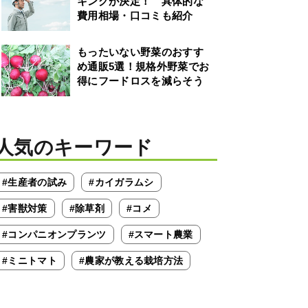
キングが決定！ 具体的な
費用相場・口コミも紹介
もったいない野菜のおすす
め通販5選！規格外野菜でお
得にフードロスを減らそう
人気のキーワード
#生産者の試み
#カイガラムシ
#害獣対策
#除草剤
#コメ
#コンパニオンプランツ
#スマート農業
#ミニトマト
#農家が教える栽培方法