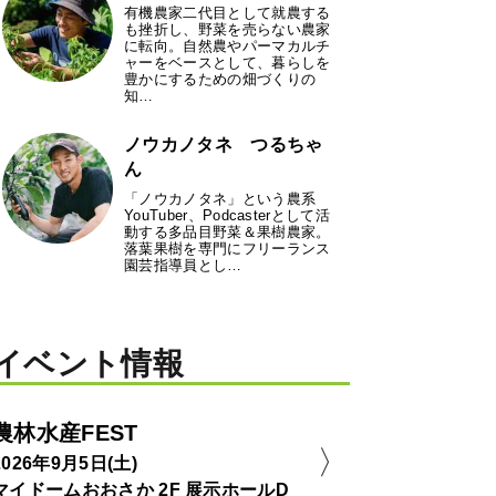
有機農家二代目として就農する
も挫折し、野菜を売らない農家
に転向。自然農やパーマカルチ
ャーをベースとして、暮らしを
豊かにするための畑づくりの
知…
ノウカノタネ つるちゃ
ん
「ノウカノタネ」という農系
YouTuber、Podcasterとして活
動する多品目野菜＆果樹農家。
落葉果樹を専門にフリーランス
園芸指導員とし…
イベント情報
農林水産FEST
2026年9月5日(土)
マイドームおおさか 2F 展示ホールD