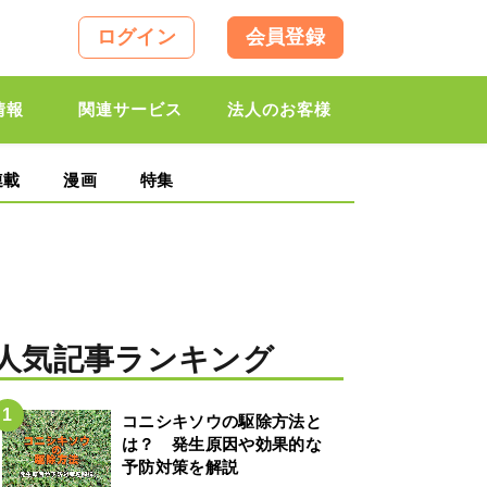
ログイン
会員登録
情報
関連サービス
法人のお客様
連載
漫画
特集
人気記事ランキング
コニシキソウの駆除方法と
は？ 発生原因や効果的な
予防対策を解説