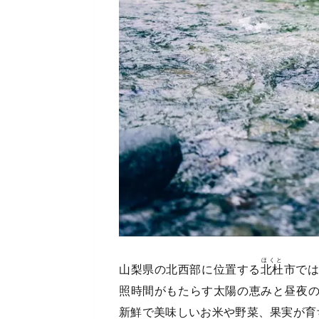
ほくと
山梨県の北西部に位置する
北杜
市で
照時間がもたらす太陽の恵みと昼夜
新鮮で美味しいお米や野菜、果実が育