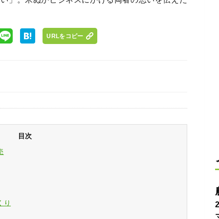
URLをコピー
目次
売
くり