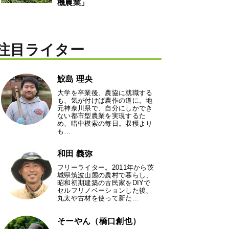
機農業」
注目ライター
鮫島 理央
大学を卒業後、農協に就職する
も、気が付けば農作の道に。地
元神奈川県で、自分にしかでき
ない都市型農業を実現するた
め、暗中模索の毎日。収穫より
も…
和田 義弥
フリーライター。2011年から茨
城県筑波山麓の農村で暮らし、
昭和初期建築の古民家をDIYで
セルフリノベーションした後、
丸太や古材を使って新た…
そーやん（橋口創也）