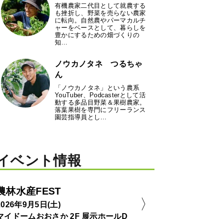
有機農家二代目として就農する
も挫折し、野菜を売らない農家
に転向。自然農やパーマカルチ
ャーをベースとして、暮らしを
豊かにするための畑づくりの
知…
ノウカノタネ つるちゃ
ん
「ノウカノタネ」という農系
YouTuber、Podcasterとして活
動する多品目野菜＆果樹農家。
落葉果樹を専門にフリーランス
園芸指導員とし…
イベント情報
農林水産FEST
2026年9月5日(土)
マイドームおおさか 2F 展示ホールD