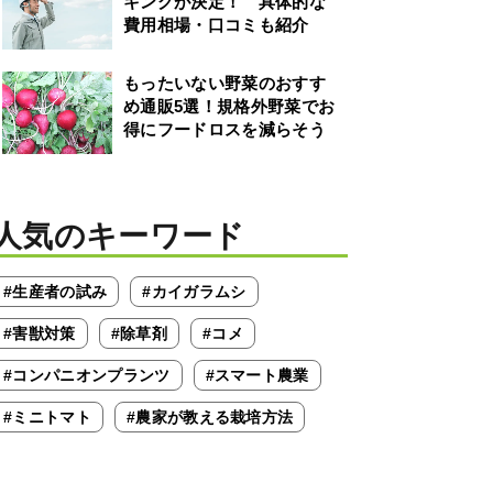
キングが決定！ 具体的な
費用相場・口コミも紹介
もったいない野菜のおすす
め通販5選！規格外野菜でお
得にフードロスを減らそう
人気のキーワード
#生産者の試み
#カイガラムシ
#害獣対策
#除草剤
#コメ
#コンパニオンプランツ
#スマート農業
#ミニトマト
#農家が教える栽培方法