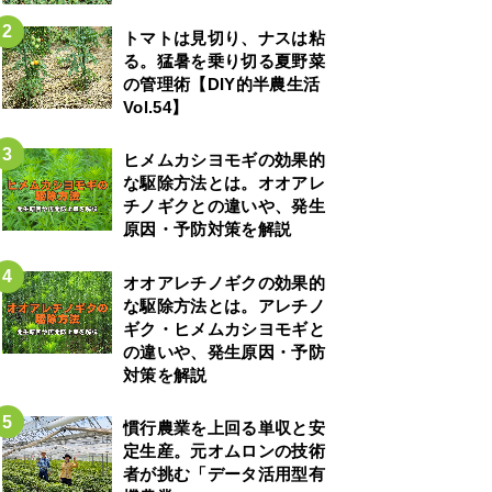
トマトは見切り、ナスは粘
る。猛暑を乗り切る夏野菜
の管理術【DIY的半農生活
Vol.54】
ヒメムカシヨモギの効果的
な駆除方法とは。オオアレ
チノギクとの違いや、発生
原因・予防対策を解説
オオアレチノギクの効果的
な駆除方法とは。アレチノ
ギク・ヒメムカシヨモギと
の違いや、発生原因・予防
対策を解説
慣行農業を上回る単収と安
定生産。元オムロンの技術
者が挑む「データ活用型有