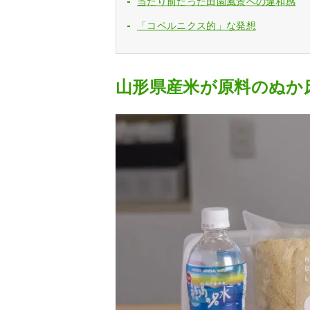
当たり前だった田園風景への違和感
「コペルニクス的」な発想
山形県産米が原料のぬか