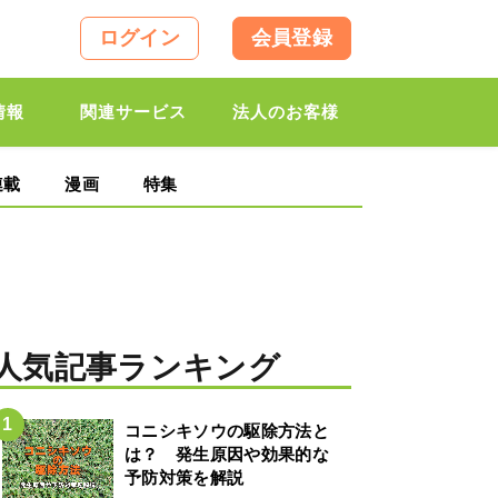
ログイン
会員登録
情報
関連サービス
法人のお客様
連載
漫画
特集
人気記事ランキング
コニシキソウの駆除方法と
は？ 発生原因や効果的な
予防対策を解説