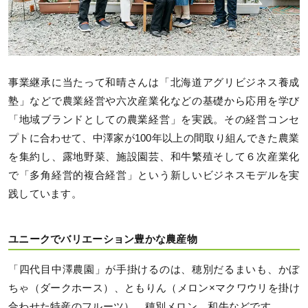
事業継承に当たって和晴さんは「北海道アグリビジネス養成
塾」などで農業経営や六次産業化などの基礎から応用を学び
「地域ブランドとしての農業経営」を実践。その経営コンセ
プトに合わせて、中澤家が100年以上の間取り組んできた農業
を集約し、露地野菜、施設園芸、和牛繁殖そして６次産業化
で「多角経営的複合経営」という新しいビジネスモデルを実
践しています。
ユニークでバリエーション豊かな農産物
「四代目中澤農園」が手掛けるのは、穂別だるまいも、かぼ
ちゃ（ダークホース）、ともりん（メロン×マクワウリを掛け
合わせた特産のフルーツ）、穂別メロン、和牛などです。