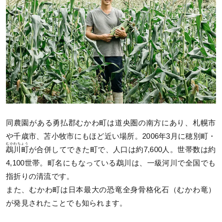
同農園がある勇払郡むかわ町は道央圏の南方にあり、札幌市
や千歳市、苫小牧市にもほど近い場所。2006年3月に穂別町・
むかわちょう
鵡川町
が合併してできた町で、人口は約7,600人。世帯数は約
4,100世帯。町名にもなっている鵡川は、一級河川で全国でも
指折りの清流です。
また、むかわ町は日本最大の恐竜全身骨格化石（むかわ竜）
が発見されたことでも知られます。