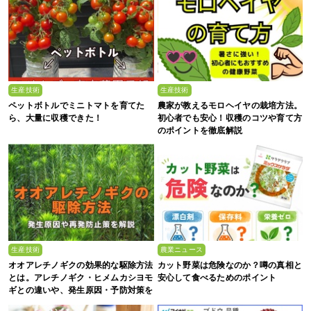
生産技術
生産技術
ペットボトルでミニトマトを育てた
農家が教えるモロヘイヤの栽培方法。
ら、大量に収穫できた！
初心者でも安心！収穫のコツや育て方
のポイントを徹底解説
生産技術
農業ニュース
オオアレチノギクの効果的な駆除方法
カット野菜は危険なのか？噂の真相と
とは。アレチノギク・ヒメムカシヨモ
安心して食べるためのポイント
ギとの違いや、発生原因・予防対策を
解説