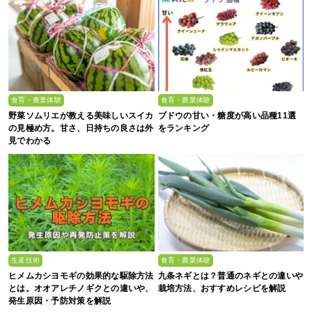
食育・農業体験
食育・農業体験
野菜ソムリエが教える美味しいスイカ
ブドウの甘い・糖度が高い品種11選
の見極め方。甘さ、日持ちの良さは外
をランキング
見でわかる
生産技術
食育・農業体験
ヒメムカシヨモギの効果的な駆除方法
九条ネギとは？普通のネギとの違いや
とは。オオアレチノギクとの違いや、
栽培方法、おすすめレシピを解説
発生原因・予防対策を解説