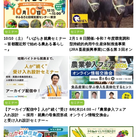
セミナー
セミナー
10/10（土）『いばらき就農セミナー
2月１８日開催♪令和７年度環境調和
～首都圏近郊で始める農ある暮らし
型持続的肉用牛生産体制推進事業
～』
(JRA畜産振興事業)に係る第３回オン
ライン情報交換会
セミナー
セミナー
【アーカイブ配信中】人が”続く”受け
8/6(木)14:00～/『農業参入フェア
入れ設計 ～採用・就農の母集団形成
オンライン情報交換会』
と受け入れ設計セミナー～