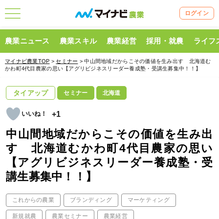
ログイン
農業ニュース
農業スキル
農業経営
採用・就農
ライフ
マイナビ農業TOP
>
セミナー
> 中山間地域だからこその価値を生み出す 北海道む
かわ町4代目農家の思い【アグリビジネスリーダー養成塾・受講生募集中！！】
タイアップ
セミナー
北海道
+1
中山間地域だからこその価値を生み出
す 北海道むかわ町4代目農家の思い
【アグリビジネスリーダー養成塾・受
講生募集中！！】
これからの農業
ブランディング
マーケティング
新規就農
農業セミナー
農業経営