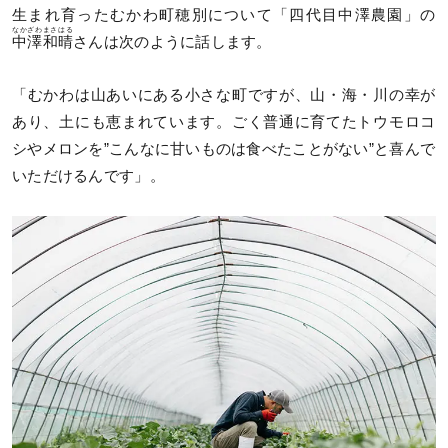
生まれ育ったむかわ町穂別について「四代目中澤農園」の
なかざわ
まさはる
中澤
和晴
さんは次のように話します。
「むかわは山あいにある小さな町ですが、山・海・川の幸が
あり、土にも恵まれています。ごく普通に育てたトウモロコ
シやメロンを”こんなに甘いものは食べたことがない”と喜んで
いただけるんです」。