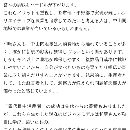
営への挑戦もハードルが下がります。
これらメリットを重視し、都市部・平野部で実現が難しいク
リエイティブな農業を追求してみたいと考える人は、中山間
地域での農業が向いているかもしれません。
和晴さんも「中山間地域は大消費地から離れていることが多
く、確かに新規の顧客は獲得しづらいという面があります。
しかしそれ以上に農地が確保しやすく、複数品目栽培に挑戦
しやすいことから、自分が食べたいものを育てたり幅広い事
業に取り組んだりすることができます。結果的に、生産者と
して、また経営者として、洞察力が鍛えられ問題解決能力が
備わったと感じています」。
「四代目中澤農園」の成功は先代からの蓄積もありました
が、これらを生かした現在のビジネスモデルは和晴さんが独
自に学び、築いたもの。
こうした和晴さんのような先駆者の事例・ノウハウを就農志