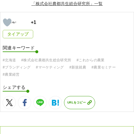
「株式会社農都共生総合研究所」
+1
タイアップ
関連キーワード
#北海道
#株式会社農都共生総合研究所
#これからの農業
#ブランディング
#マーケティング
#新規就農
#農業セミナー
#農業経営
シェアする
URLをコピー