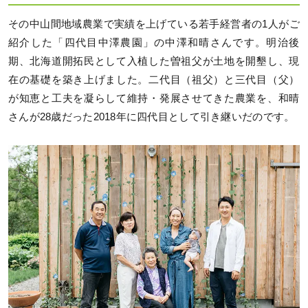
その中山間地域農業で実績を上げている若手経営者の1人がご
紹介した「四代目中澤農園」の中澤和晴さんです。明治後
期、北海道開拓民として入植した曽祖父が土地を開墾し、現
在の基礎を築き上げました。二代目（祖父）と三代目（父）
が知恵と工夫を凝らして維持・発展させてきた農業を、和晴
さんが28歳だった2018年に四代目として引き継いだのです。