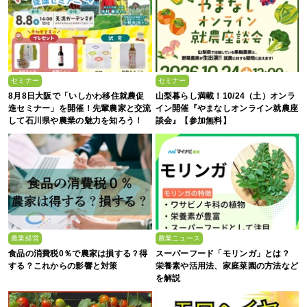
セミナー
セミナー
8月8日大阪で「いしかわ移住就農促
山梨暮らし満載！10/24（土）オンラ
進セミナー」を開催！先輩農家と交流
イン開催『やまなしオンライン就農座
して石川県や農業の魅力を知ろう！
談会』【参加無料】
農業経営
農業ニュース
食品の消費税0％で農家は損する？得
スーパーフード「モリンガ」とは？
する？これからの影響と対策
栄養素や活用法、家庭菜園の方法など
を解説