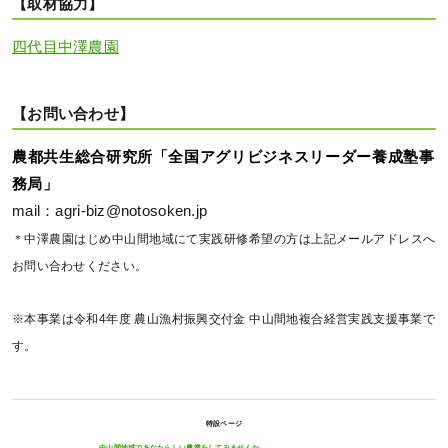
【取材協力】
四代目中澤農園
【お問い合わせ】
農都共生総合研究所「全国アグリビジネスリーダー養成塾事
務局」
mail：agri-biz@notosoken.jp
＊中澤農園はじめ中山間地域にて実践研修希望の方は上記メールアドレスへ
お問い合わせください。
※本事業は令和4年度 農山漁村振興交付金 中山間地複合経営実践支援事業で
す。
特設ページ
中山間地域であなたらしい農業をしてみませんか