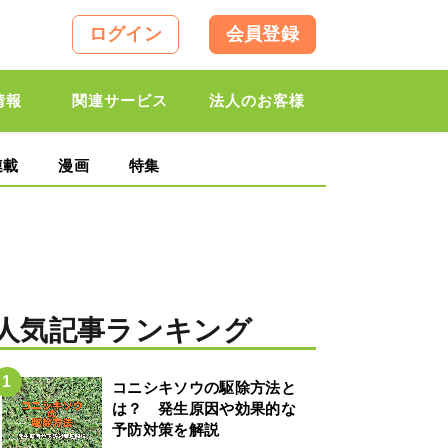
ログイン
会員登録
情報
関連サービス
法人のお客様
連載
漫画
特集
人気記事ランキング
コニシキソウの駆除方法と
は？ 発生原因や効果的な
予防対策を解説