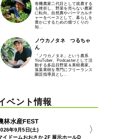
有機農家二代目として就農する
も挫折し、野菜を売らない農家
に転向。自然農やパーマカルチ
ャーをベースとして、暮らしを
豊かにするための畑づくりの
知…
ノウカノタネ つるちゃ
ん
「ノウカノタネ」という農系
YouTuber、Podcasterとして活
動する多品目野菜＆果樹農家。
落葉果樹を専門にフリーランス
園芸指導員とし…
イベント情報
農林水産FEST
2026年9月5日(土)
マイドームおおさか 2F 展示ホールD