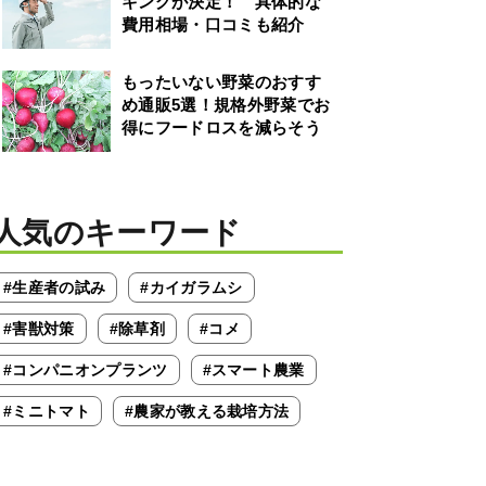
キングが決定！ 具体的な
費用相場・口コミも紹介
もったいない野菜のおすす
め通販5選！規格外野菜でお
得にフードロスを減らそう
人気のキーワード
#生産者の試み
#カイガラムシ
#害獣対策
#除草剤
#コメ
#コンパニオンプランツ
#スマート農業
#ミニトマト
#農家が教える栽培方法