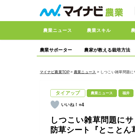
農業ニュース
農業スキル
農業サポーター
農家が教える栽培方法
マイナビ農業TOP
>
農業ニュース
> しつこい雑草問題
タイアップ
農業ニュース
福井
+4
しつこい雑草問題にサ
防草シート『とことん