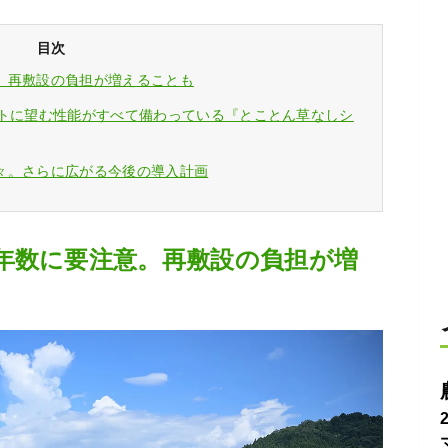
目次
。再敷設の負担が増えることも
ートに望む性能がすべて備わっている『とことん草なしシ
々。さらに広がる今後の導入計画
年数に要注意。再敷設の負担が増