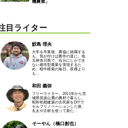
機農業」
注目ライター
鮫島 理央
大学を卒業後、農協に就職する
も、気が付けば農作の道に。地
元神奈川県で、自分にしかでき
ない都市型農業を実現するた
め、暗中模索の毎日。収穫より
も…
和田 義弥
フリーライター。2011年から茨
城県筑波山麓の農村で暮らし、
昭和初期建築の古民家をDIYで
セルフリノベーションした後、
丸太や古材を使って新た…
そーやん（橋口創也）