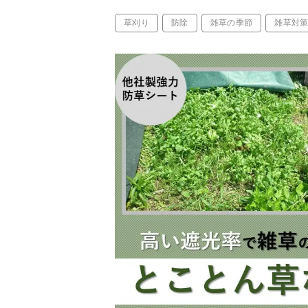
草刈り
防除
雑草の季節
雑草対