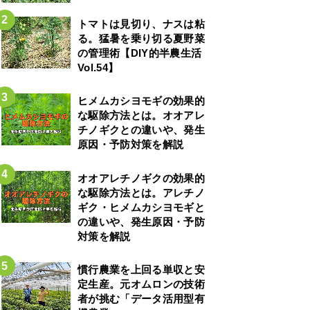
トマトは見切り、ナスは粘
る。猛暑を乗り切る夏野菜
の管理術【DIY的半農生活
Vol.54】
ヒメムカシヨモギの効果的
な駆除方法とは。オオアレ
チノギクとの違いや、発生
原因・予防対策を解説
オオアレチノギクの効果的
な駆除方法とは。アレチノ
ギク・ヒメムカシヨモギと
の違いや、発生原因・予防
対策を解説
慣行農業を上回る単収と安
定生産。元オムロンの技術
者が挑む「データ活用型有