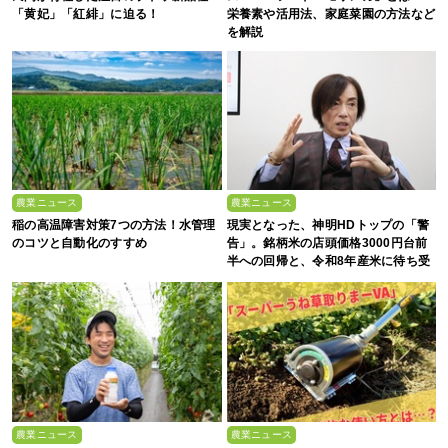
「黄妃」「紅緋」に迫る！
栄養素や活用法、家庭菜園の方法など
を解説
農業ニュース
農業ニュース
稲の高温障害対策7つの方法！水管理
現実となった、神明HDトップの「警
のコツと自動化のすすめ
告」。銘柄米の店頭価格3000円台前
半への回帰と、令和8年産米に待ち受
ける“大暴落”の可能性
農業ニュース
農業ニュース