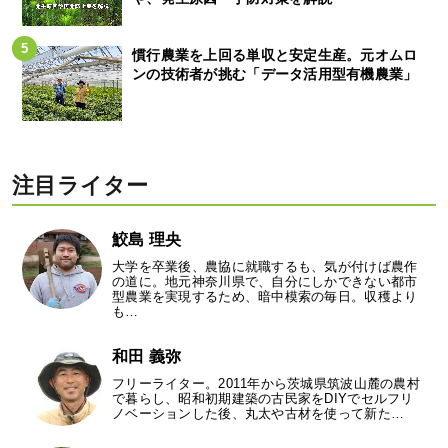
慣行農業を上回る単収と安定生産。元オムロ
ンの技術者が挑む「データ活用型有機農業」
注目ライター
鮫島 理央
大学を卒業後、農協に就職するも、気が付けば農作
の道に。地元神奈川県で、自分にしかできない都市
型農業を実現するため、暗中模索の毎日。収穫より
も…
和田 義弥
フリーライター。2011年から茨城県筑波山麓の農村
で暮らし、昭和初期建築の古民家をDIYでセルフリ
ノベーションした後、丸太や古材を使って新た…