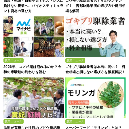
高温・乾燥・日照不足でもストレスに
コウモリ駆除業者おすすめランキン
負けない農業へ。バイオスティミュラ
グ！ 害獣駆除業者の選び方や費用相
ント資材の選び方
場も解説
農業ニュース
農業ニュース
2026年、コメ相場は崩れるのか？令
ゴキブリ駆除業者は本当に高い？ 料
和の米騒動の終わりを読む
金相場と損しない選び方を徹底解説！
農業ニュース
農業ニュース
民間が育種した注目のブドウ新品種
スーパーフード「モリンガ」とは？