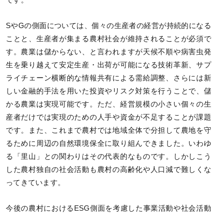
です。
SやGの側面については、個々の生産者の経営が持続的になる
ことと、生産者が集まる農村社会が維持されることが必須で
す。農業は儲からない、と言われますが天候不順や病害虫発
生を乗り越えて安定生産・出荷が可能になる技術革新、サプ
ライチェーン横断的な情報共有による需給調整、さらには新
しい金融的手法を用いた投資やリスク対策を行うことで、儲
かる農業は実現可能です。ただ、経営規模の小さい個々の生
産者だけでは実現のための人手や資金が不足することが課題
です。また、これまで農村では地域全体で分担して農地を守
るために周辺の自然環境保全に取り組んできました。いわゆ
る「里山」との関わりはその代表的なものです。しかしこう
した農村独自の社会活動も農村の高齢化や人口減で難しくな
ってきています。
今後の農村におけるESG側面を考慮した事業活動や社会活動