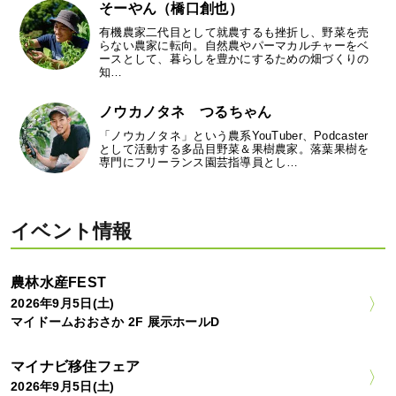
そーやん（橋口創也）
有機農家二代目として就農するも挫折し、野菜を売
らない農家に転向。自然農やパーマカルチャーをベ
ースとして、暮らしを豊かにするための畑づくりの
知…
ノウカノタネ つるちゃん
「ノウカノタネ」という農系YouTuber、Podcaster
として活動する多品目野菜＆果樹農家。落葉果樹を
専門にフリーランス園芸指導員とし…
イベント情報
農林水産FEST
2026年9月5日(土)
マイドームおおさか 2F 展示ホールD
マイナビ移住フェア
2026年9月5日(土)