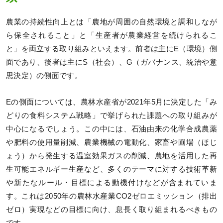
農業の持続性向上とは「農地が周囲の自然環境と調和しなが
ら保全されること」と「生産者が農業経営を続けられるこ
と」を両立する取り組みといえます。前者は主にE（環境）側
面であり、後者は主にS（社会）、G（ガバナンス、統治や意
思決定）の側面です。
Eの側面については、農林水産省が2021年5月に決定した「み
どりの食料システム戦略」で挙げられた課題への取り組みが
中心になるでしょう。この中には、石油由来の化学合成農薬
や肥料の使用量削減、農業機械の電動化、家畜や圃場（ほじ
ょう）から発生する温室効果ガスの削減、農地を活用した再
生可能エネルギー生産など、多くのテーマに対する技術革新
や新たなルール・目標による動機付けなどが含まれていま
す。これは2050年の農林水産業CO2ゼロエミッション（排出
ゼロ）実現などの目標に向け、息長く取り組まれるべきもの