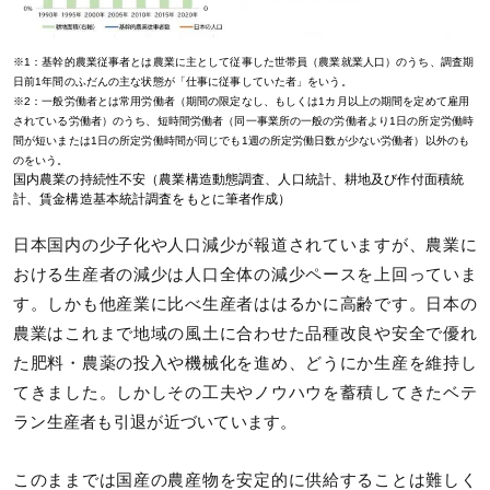
※1：基幹的農業従事者とは農業に主として従事した世帯員（農業就業人口）のうち、調査期
日前1年間のふだんの主な状態が「仕事に従事していた者」をいう。
※2：一般労働者とは常用労働者（期間の限定なし、もしくは1カ月以上の期間を定めて雇用
されている労働者）のうち、短時間労働者（同一事業所の一般の労働者より1日の所定労働時
間が短いまたは1日の所定労働時間が同じでも1週の所定労働日数が少ない労働者）以外のも
のをいう。
国内農業の持続性不安（農業構造動態調査、人口統計、耕地及び作付面積統
計、賃金構造基本統計調査をもとに筆者作成）
日本国内の少子化や人口減少が報道されていますが、農業に
おける生産者の減少は人口全体の減少ペースを上回っていま
す。しかも他産業に比べ生産者ははるかに高齢です。日本の
農業はこれまで地域の風土に合わせた品種改良や安全で優れ
た肥料・農薬の投入や機械化を進め、どうにか生産を維持し
てきました。しかしその工夫やノウハウを蓄積してきたベテ
ラン生産者も引退が近づいています。
このままでは国産の農産物を安定的に供給することは難しく