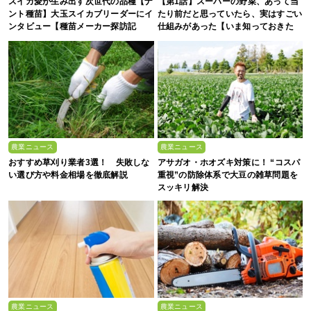
スイカ愛が生み出す次世代の品種【ナ
【第1話】スーパーの野菜、あって当
ント種苗】大玉スイカブリーダーにイ
たり前だと思っていたら、実はすごい
ンタビュー【種苗メーカー探訪記
仕組みがあった【いま知っておきた
Vol.4】
い、これからの”食”の話】
農業ニュース
農業ニュース
おすすめ草刈り業者3選！ 失敗しな
アサガオ・ホオズキ対策に！ “コスパ
い選び方や料金相場を徹底解説
重視”の防除体系で大豆の雑草問題を
スッキリ解決
農業ニュース
農業ニュース