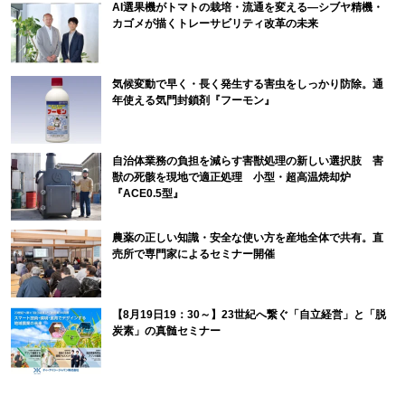
AI選果機がトマトの栽培・流通を変える―シブヤ精機・
カゴメが描くトレーサビリティ改革の未来
気候変動で早く・長く発生する害虫をしっかり防除。通
年使える気門封鎖剤『フーモン』
自治体業務の負担を減らす害獣処理の新しい選択肢 害
獣の死骸を現地で適正処理 小型・超高温焼却炉
『ACE0.5型』
農薬の正しい知識・安全な使い方を産地全体で共有。直
売所で専門家によるセミナー開催
【8月19日19：30～】23世紀へ繋ぐ「自立経営」と「脱
炭素」の真髄セミナー