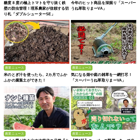
糖度 8 度の極上トマトを守り抜く鉄
今年のヒット商品を深掘り「スーパー
壁の防虫管理！理系農家が信頼する切
うね草取りまーVA」
り札「ダブルシューターSE」
農業ニュース
農業ニュース
米のとぎ汁を使ったら、2カ月でふか
気になる畑や庭の雑草を一網打尽！
ふかの腐葉土ができた！
「スーパーうね草取りまーVA」
農業ニュース
農業ニュース