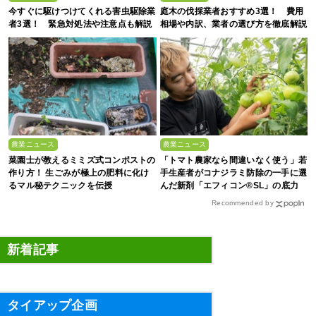
今すぐに駆けつけてくれる害虫駆除業
庭木の伐採業者おすすめ3選！ 費用
者3選！ 緊急対処法や注意点も解説
相場や内訳、業者の選び方を徹底解説
農業ニュース
農業ニュース
菜園士が教えるミミズ式コンポストの
「トマト農家なら間違いなく使う」若
作り方！ 生ごみが極上の肥料に化け
手生産者がコナジラミ防除の一手に選
るマル秘テクニックを伝授
んだ新剤「エフィコン®SL」の底力
Recommended by
新着記事
タイアップ企画