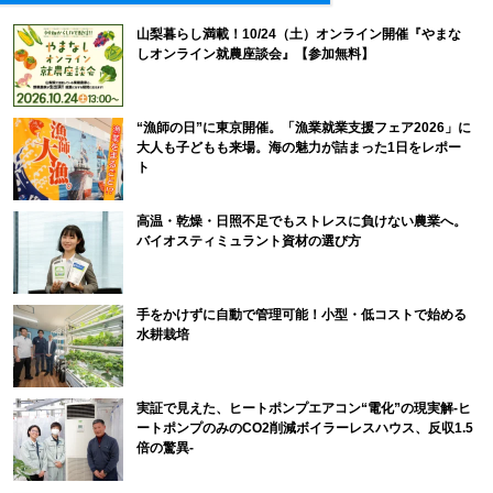
山梨暮らし満載！10/24（土）オンライン開催『やまな
しオンライン就農座談会』【参加無料】
“漁師の日”に東京開催。「漁業就業支援フェア2026」に
大人も子どもも来場。海の魅力が詰まった1日をレポー
ト
高温・乾燥・日照不足でもストレスに負けない農業へ。
バイオスティミュラント資材の選び方
手をかけずに自動で管理可能！小型・低コストで始める
水耕栽培
実証で見えた、ヒートポンプエアコン“電化”の現実解-ヒ
ートポンプのみのCO2削減ボイラーレスハウス、反収1.5
倍の驚異-