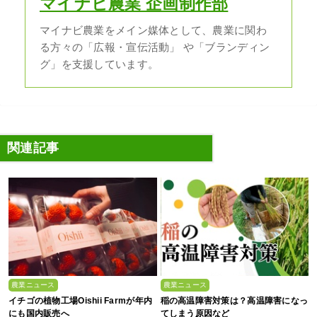
マイナビ農業 企画制作部
マイナビ農業をメイン媒体として、農業に関わ
る方々の「広報・宣伝活動」 や「ブランディン
グ」を支援しています。
関連記事
農業ニュース
農業ニュース
イチゴの植物工場Oishii Farmが年内
稲の高温障害対策は？高温障害になっ
にも国内販売へ
てしまう原因など