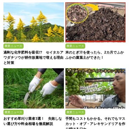
農業ニュース
農業ニュース
過剰な化学肥料を吸収!? セイタカア
米のとぎ汁を使ったら、2カ月でふか
ワダチソウが耕作放棄地で増える理由
ふかの腐葉土ができた！
と対策
農業ニュース
農業ニュース
おすすめ草刈り業者3選！ 失敗しな
手間もコストもかかる。それでもマス
い選び方や料金相場を徹底解説
カット・オブ・アレキサンドリアを作
り続けるワケ