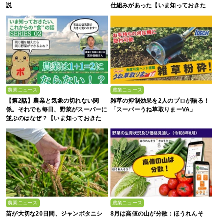
説
仕組みがあった【いま知っておきた
い、これからの”食”の話】
農業ニュース
農業ニュース
【第2話】農業と気象の切れない関
雑草の抑制効果を2人のプロが語る！
係。それでも毎日、野菜がスーパーに
「スーパーうね草取りまーVA」
並ぶのはなぜ？【いま知っておきた
い、これからの”食”の話】
農業ニュース
農業ニュース
苗が大切な20日間、ジャンボタニシ
8月は高値の山が分散：ほうれんそ