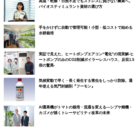
高温・乾燥・日照不足でもストレスに負けない農業へ。
バイオスティミュラント資材の選び方
手をかけずに自動で管理可能！小型・低コストで始める
水耕栽培
実証で見えた、ヒートポンプエアコン“電化”の現実解-ヒ
ートポンプのみのCO2削減ボイラーレスハウス、反収1.5
倍の驚異-
気候変動で早く・長く発生する害虫をしっかり防除。通
年使える気門封鎖剤『フーモン』
AI選果機がトマトの栽培・流通を変える―シブヤ精機・
カゴメが描くトレーサビリティ改革の未来