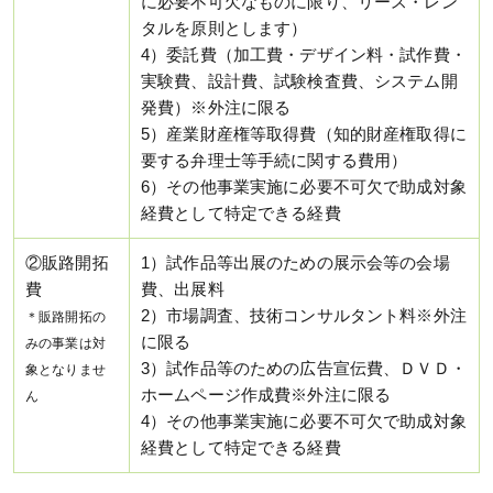
に必要不可欠なものに限り、リース・レン
タルを原則とします）
4）委託費（加工費・デザイン料・試作費・
実験費、設計費、試験検査費、システム開
発費）※外注に限る
5）産業財産権等取得費（知的財産権取得に
要する弁理士等手続に関する費用）
6）その他事業実施に必要不可欠で助成対象
経費として特定できる経費
②販路開拓
1）試作品等出展のための展示会等の会場
費
費、出展料
2）市場調査、技術コンサルタント料※外注
＊販路開拓の
に限る
みの事業は対
3）試作品等のための広告宣伝費、ＤＶＤ・
象となりませ
ホームページ作成費※外注に限る
ん
4）その他事業実施に必要不可欠で助成対象
経費として特定できる経費