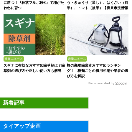
に勝つ！『粒状フルボ鉄®』で稲がた
う・きゅうり（通し）、はくさい（前
わわに育つ
半）、トマト（後半）【青果市況情報
アプリ「YAOYASAN」】
農業ニュース
農業ニュース
スギナに有効なおすすめ除草剤は？除
蜂の巣駆除業者おすすめランキン
草剤の選び方や正しい使い方も解説
グ！ 種類ごとの費用相場や業者の選
び方を解説
Recommended by
新着記事
タイアップ企画