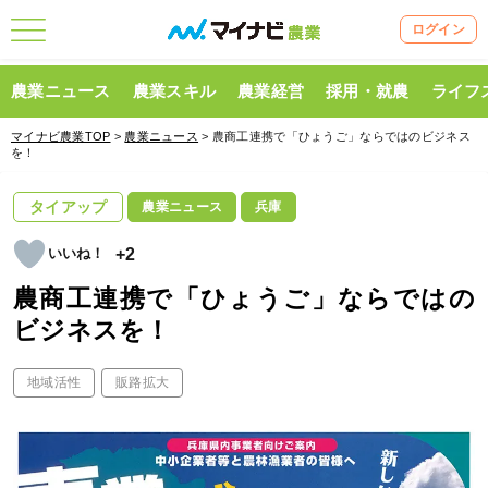
ログイン
農業ニュース
農業スキル
農業経営
採用・就農
ライフ
マイナビ農業TOP
>
農業ニュース
> 農商工連携で「ひょうご」ならではのビジネス
を！
タイアップ
農業ニュース
兵庫
+2
農商工連携で「ひょうご」ならではの
ビジネスを！
地域活性
販路拡大