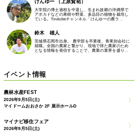
けんゆー （上原賢祐）
大学院の博士過程を中退し、生まれ故郷の沖縄県で
アボカドなどの果樹や野菜、多品目の植物を栽培し
ている。Youtubeチャンネル「けんゆーの農ラ…
鈴木 雄人
茨城県石岡市出身。 農学部を卒業後、青果卸会社に
就職。全国の農家と繋がり、現地で得た農家のため
となる情報を発信することで、農業の業界を盛り…
イベント情報
農林水産FEST
2026年9月5日(土)
マイドームおおさか 2F 展示ホールD
マイナビ移住フェア
2026年9月5日(土)