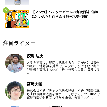
【マンガ】ハンターガールの害獣日誌《第9
話》いのちと向き合う解体現場(後編)
注目ライター
鮫島 理央
大学を卒業後、農協に就職するも、気が付けば農作
の道に。地元神奈川県で、自分にしかできない都市
型農業を実現するため、暗中模索の毎日。収穫より
も…
宮崎大輔
株式会社イチゴテック代表取締役。イチゴ農園の立
ち上げや経営改善をサポートしながら、YouTubeで
家庭菜園のお役立ち情報を発信。著書『おうち…