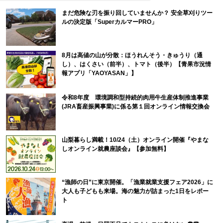
まだ危険な刃を振り回していませんか？ 安全草刈りツー
ルの決定版「SuperカルマーPRO」
8月は高値の山が分散：ほうれんそう・きゅうり（通
し）、はくさい（前半）、トマト（後半）【青果市況情
報アプリ「YAOYASAN」】
令和8年度 環境調和型持続的肉用牛生産体制推進事業
(JRA畜産振興事業)に係る第１回オンライン情報交換会
山梨暮らし満載！10/24（土）オンライン開催『やまな
しオンライン就農座談会』【参加無料】
“漁師の日”に東京開催。「漁業就業支援フェア2026」に
大人も子どもも来場。海の魅力が詰まった1日をレポー
ト