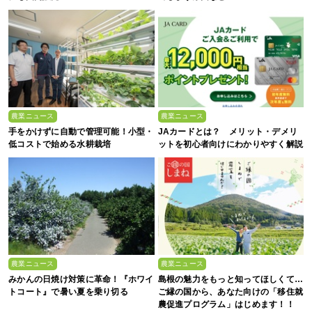
農業ニュース
農業ニュース
手をかけずに自動で管理可能！小型・
JAカードとは？ メリット・デメリ
低コストで始める水耕栽培
ットを初心者向けにわかりやすく解説
農業ニュース
農業ニュース
みかんの日焼け対策に革命！『ホワイ
島根の魅力をもっと知ってほしくて…
トコート』で暑い夏を乗り切る
ご縁の国から、あなた向けの「移住就
農促進プログラム」はじめます！！