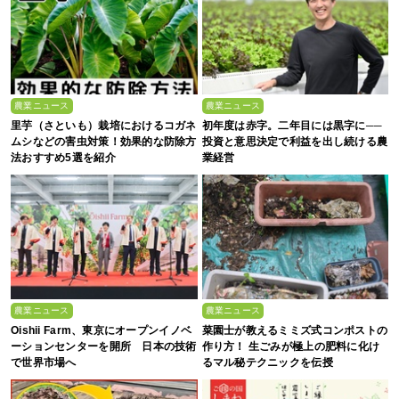
農業ニュース
農業ニュース
里芋（さといも）栽培におけるコガネ
初年度は赤字。二年目には黒字に──
ムシなどの害虫対策！効果的な防除方
投資と意思決定で利益を出し続ける農
法おすすめ5選を紹介
業経営
農業ニュース
農業ニュース
Oishii Farm、東京にオープンイノベ
菜園士が教えるミミズ式コンポストの
ーションセンターを開所 日本の技術
作り方！ 生ごみが極上の肥料に化け
で世界市場へ
るマル秘テクニックを伝授