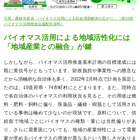
引用：農林水産省「バイオマス活用による社会課題解決の広がり」（第10回
バイオマス活用推進会議配布資料）
バイオマス活用による地域活性化には
「地域産業との融合」が鍵
しかしながら、バイオマス活用推進基本計画の目標達成には
既に黄信号がともっています。財政負担や事業性への懸念な
どから消極的な自治体も多く、2022年2月時点で計画を策定し
たのは、19道府県・74市町村にとどまります。また、現時点
で各自治体のバイオマスの利用状況を見ると、その用途は燃
料・肥料・飼料に偏り、医薬品・繊維・樹脂として活用され
ている事例は極めて少ないのが現状です。原料について、供
給面で地域ごとにバイオマスの種類・量には当然偏りがあ
り、さらに需要面についても、地域の産業特性によって需要
家が求めるバイオマスの用途が異なるという難しさがありま