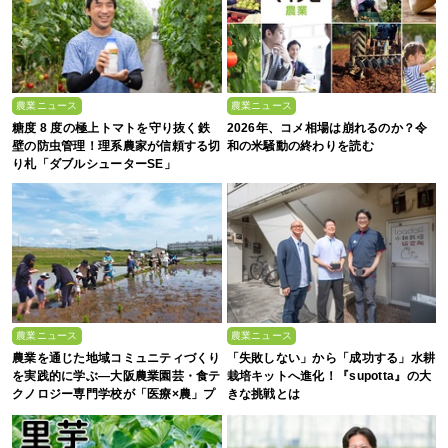
農業ニュース
農業ニュース
糖度 8 度の極上トマトを守り抜く鉄
2026年、コメ相場は崩れるのか？令
壁の防虫管理！理系農家が信頼する切
和の米騒動の終わりを読む
り札「ダブルシューターSE」
農業ニュース
農業ニュース
農業を通じた地域コミュニティづくり
「失敗しない」から「成功する」水耕
を実践的に学ぶ―大阪農業園芸・食テ
栽培キットへ進化！『supotta』の大
クノロジー専門学校が「医療×農」プ
きな挑戦とは
ロジェクトに参画【イベントレポー
ト】