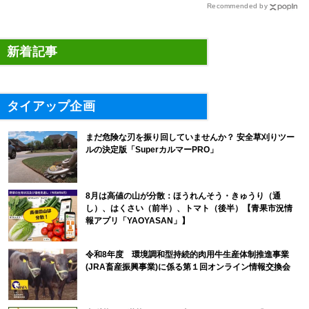
Recommended by
新着記事
タイアップ企画
まだ危険な刃を振り回していませんか？ 安全草刈りツー
ルの決定版「SuperカルマーPRO」
8月は高値の山が分散：ほうれんそう・きゅうり（通
し）、はくさい（前半）、トマト（後半）【青果市況情
報アプリ「YAOYASAN」】
令和8年度 環境調和型持続的肉用牛生産体制推進事業
(JRA畜産振興事業)に係る第１回オンライン情報交換会