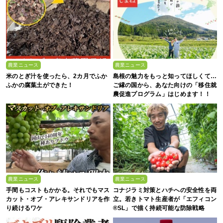
農業ニュース
農業ニュース
米のとぎ汁を使ったら、2カ月でふか
島根の魅力をもっと知ってほしくて…
ふかの腐葉土ができた！
ご縁の国から、あなた向けの「移住就
農促進プログラム」はじめます！！
農業ニュース
農業ニュース
手間もコストもかかる。それでもマス
コナジラミ対策とハチへの安全性を両
カット・オブ・アレキサンドリアを作
立。若きトマト生産者が「エフィコン
り続けるワケ
®SL」で描く持続可能な防除戦略