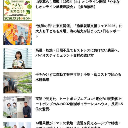
山梨暮らし満載！10/24（土）オンライン開催『やまな
しオンライン就農座談会』【参加無料】
“漁師の日”に東京開催。「漁業就業支援フェア2026」に
大人も子どもも来場。海の魅力が詰まった1日をレポー
ト
高温・乾燥・日照不足でもストレスに負けない農業へ。
バイオスティミュラント資材の選び方
手をかけずに自動で管理可能！小型・低コストで始める
水耕栽培
実証で見えた、ヒートポンプエアコン“電化”の現実解-ヒ
ートポンプのみのCO2削減ボイラーレスハウス、反収1.5
倍の驚異-
AI選果機がトマトの栽培・流通を変える―シブヤ精機・