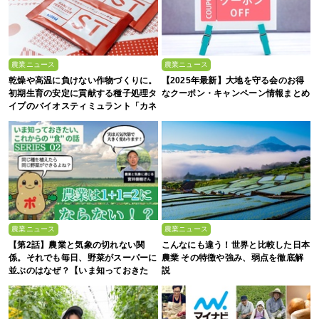
農業ニュース
農業ニュース
乾燥や高温に負けない作物づくりに。
【2025年最新】大地を守る会のお得
初期生育の安定に貢献する種子処理タ
なクーポン・キャンペーン情報まとめ
イプのバイオスティミュラント「カネ
カファーティライザー™ST」
農業ニュース
農業ニュース
【第2話】農業と気象の切れない関
こんなにも違う！世界と比較した日本
係。それでも毎日、野菜がスーパーに
農業 その特徴や強み、弱点を徹底解
並ぶのはなぜ？【いま知っておきた
説
い、これからの”食”の話】