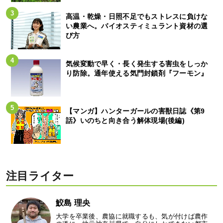
高温・乾燥・日照不足でもストレスに負けな
い農業へ。バイオスティミュラント資材の選
び方
気候変動で早く・長く発生する害虫をしっか
り防除。通年使える気門封鎖剤『フーモン』
【マンガ】ハンターガールの害獣日誌《第9
話》いのちと向き合う解体現場(後編)
注目ライター
鮫島 理央
大学を卒業後、農協に就職するも、気が付けば農作