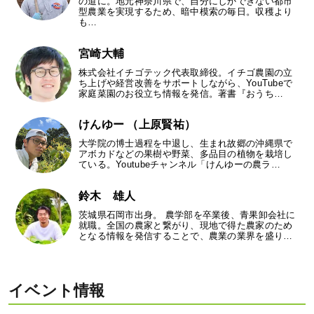
の道に。地元神奈川県で、自分にしかできない都市
型農業を実現するため、暗中模索の毎日。収穫より
も…
宮崎大輔
株式会社イチゴテック代表取締役。イチゴ農園の立
ち上げや経営改善をサポートしながら、YouTubeで
家庭菜園のお役立ち情報を発信。著書『おうち…
けんゆー （上原賢祐）
大学院の博士過程を中退し、生まれ故郷の沖縄県で
アボカドなどの果樹や野菜、多品目の植物を栽培し
ている。Youtubeチャンネル「けんゆーの農ラ…
鈴木 雄人
茨城県石岡市出身。 農学部を卒業後、青果卸会社に
就職。全国の農家と繋がり、現地で得た農家のため
となる情報を発信することで、農業の業界を盛り…
イベント情報