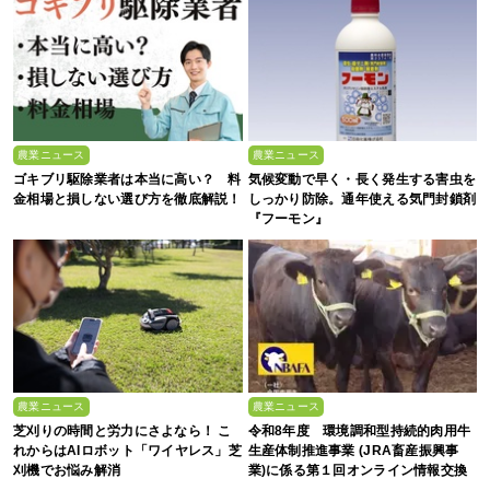
農業ニュース
農業ニュース
ゴキブリ駆除業者は本当に高い？ 料
気候変動で早く・長く発生する害虫を
金相場と損しない選び方を徹底解説！
しっかり防除。通年使える気門封鎖剤
『フーモン』
農業ニュース
農業ニュース
芝刈りの時間と労力にさよなら！ こ
令和8年度 環境調和型持続的肉用牛
れからはAIロボット「ワイヤレス」芝
生産体制推進事業 (JRA畜産振興事
刈機でお悩み解消
業)に係る第１回オンライン情報交換
会