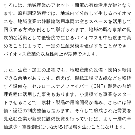
するには、地域産業のアセット・商流の有効活用が鍵となり
ます。原料調達過程では、地域内で分散して生じるバイオマ
スを、地域産業の静脈輸送用車両の空きスペースを活用して
回収する方法が例として挙げられます。地域の既存事業の副
次的な活動として低密度で生じるバイオマスを中密度まで高
めることによって、一定の生産規模を確保することができ、
バイオマス産業の収益性向上が期待できます。
また、生産・加工の過程でも、地域産業の設備・技術を転用
できる余地があります。例えば、製紙工場で古紙などを粉砕
する設備を、セルロースナノファイバー（CNF）製造の前処
理過程に活用した事例もあります。小規模でも事業をスター
トさせることで、素材・製品の用途開発が進み、さらには評
価・認証の制度整備も進みます。そうして醸成された需要を
見込む企業が新規に設備投資を行っていけば、より一層の単
価減少・需要創出につながる好循環を生むことになります。