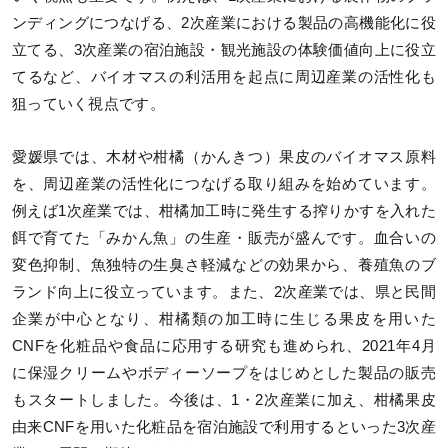
ンディングにつなげる、2次産業における製品の高機能化に役
立てる、3次産業の宿泊施設・観光施設の体験価値向上に役立
てるなど、バイオマスの利活用を起点に周辺産業の活性化も
狙っていく視点です。
愛媛県では、木材や柑橘（かんきつ）果皮のバイオマス原料
を、周辺産業の活性化につなげる取り組みを始めています。
例えば1次産業では、柑橘加工時に発生する搾りかすを入れた
餌で育てた「みかん魚」の生産・販売が盛んです。血合いの
変色抑制、魚独特の生臭さ軽減などの効果から、養殖魚のブ
ランド向上に役立っています。また、2次産業では、県と民間
企業が中心となり、柑橘類の加工時に生じる果皮を用いた
CNFを化粧品や食品に応用する研究も進められ、2021年4月
に保湿クリームやボディーソープをはじめとした製品の販売
もスタートしました。今後は、1・2次産業に加え、柑橘果皮
由来CNFを用いた化粧品を宿泊施設で利用するといった3次産