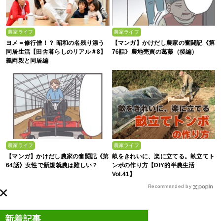
農家ライフ
農家ライフ
ヨメ＝修行僧！？ 昭和の名残り漂う
【マンガ】かけだし農家の奮闘記《第
同居生活【田舎暮らしのリアル＃8】
76話》農地売買の葛藤（後編）
義両親と同居編
農家ライフ
農家ライフ
【マンガ】かけだし農家の奮闘記《第
畝をきれいに、楽に立てる。畝立てト
64話》女性で新規就農は難しい？
ンボの作り方【DIY的半農生活
Vol.41】
Recommended by
新着記事