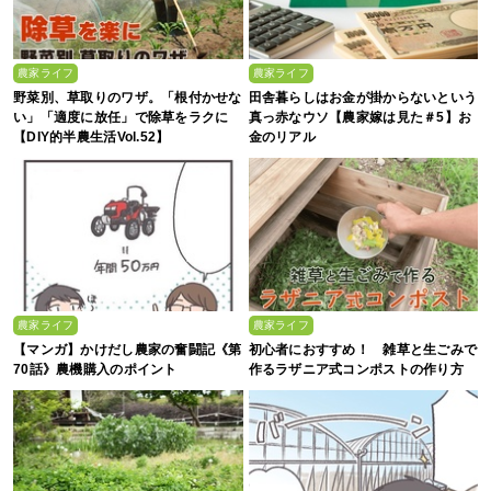
農家ライフ
農家ライフ
野菜別、草取りのワザ。「根付かせな
田舎暮らしはお金が掛からないという
い」「適度に放任」で除草をラクに
真っ赤なウソ【農家嫁は見た＃5】お
【DIY的半農生活Vol.52】
金のリアル
農家ライフ
農家ライフ
【マンガ】かけだし農家の奮闘記《第
初心者におすすめ！ 雑草と生ごみで
70話》農機購入のポイント
作るラザニア式コンポストの作り方