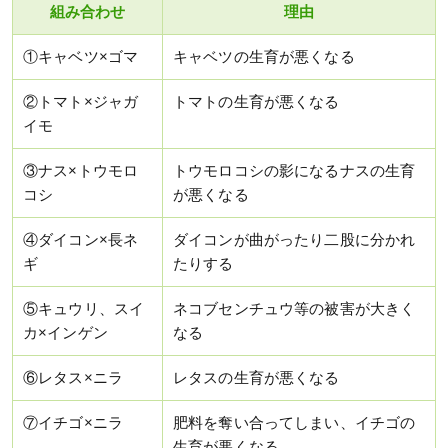
組み合わせ
理由
①キャベツ×ゴマ
キャベツの生育が悪くなる
②トマト×ジャガ
トマトの生育が悪くなる
イモ
③ナス×トウモロ
トウモロコシの影になるナスの生育
コシ
が悪くなる
④ダイコン×長ネ
ダイコンが曲がったり二股に分かれ
ギ
たりする
⑤キュウリ、スイ
ネコブセンチュウ等の被害が大きく
カ×インゲン
なる
⑥レタス×ニラ
レタスの生育が悪くなる
⑦イチゴ×ニラ
肥料を奪い合ってしまい、イチゴの
生育が悪くなる