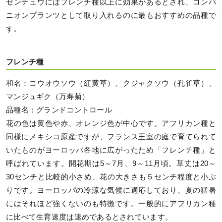
センチュウにはフレンチ種以上に効果があるとされ、コンパ
ニオンプランツとして取り入れるのに最もおすすめの品種で
す。
フレンチ種
和名：コウオウソウ（紅黄草）、クジャクソウ（孔雀草）、
マンジュギク（万寿菊）
品種名：グランドコントロール
花の色は黄色や赤、オレンジ色が中心です。アフリカン種と
同様にメキシコ原産ですが、フランス王室の庭で育てられて
いたものがヨーロッパ各地に広がったため「フレンチ種」と
呼ばれています。開花期は5～7月、9～11月頃。草丈は20～
30センチと比較的小さめ、花の大きさも５センチ程度と小ぶ
りです。ヨーロッパの冷涼な気候に適応しており、夏の猛暑
にはそれほど強くないのも特徴です。一般的にアフリカン種
に比べて生育速度は速めであるとされています。