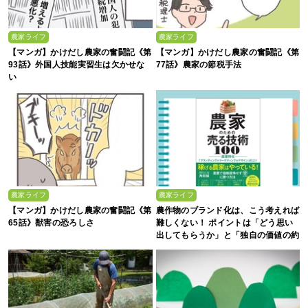
農家ライフ
農家ライフ
【マンガ】かけだし農家の奮闘記《第
【マンガ】かけだし農家の奮闘記《第
93話》外国人技能実習生は欠かせな
77話》農家の節税手法
い
農家ライフ
農家ライフ
【マンガ】かけだし農家の奮闘記《第
農作物のブランド化は、こう考えれば
65話》獣害の恐ろしさ
難しくない！ ポイントは「どう思い
出してもらうか」と「独自の価値の約
束」