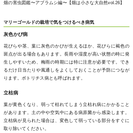
畑の害虫図鑑〜アブラムシ編〜【畑は小さな大自然vol.26】
マリーゴールドの栽培で気をつけるべき病気
灰色かび病
花びらや茎、葉に灰色のかびが生えるほか、花びらに褐色の
斑点が出る場合もあります。長雨や湿度が高い状態の時に発
生しやすいため、梅雨の時期には特に注意が必要です。でき
るだけ日当たりや風通しをよくしておくことが予防につなが
ります。ボトリチス病とも呼ばれます。
立枯病
葉が黄色くなり、弱って枯れてしまう立枯れ病にかかること
があります。土の中や空気中にある病原菌から感染します。
立枯病が見られた場合は、変色して弱っている部分をすぐに
取り除いてください。