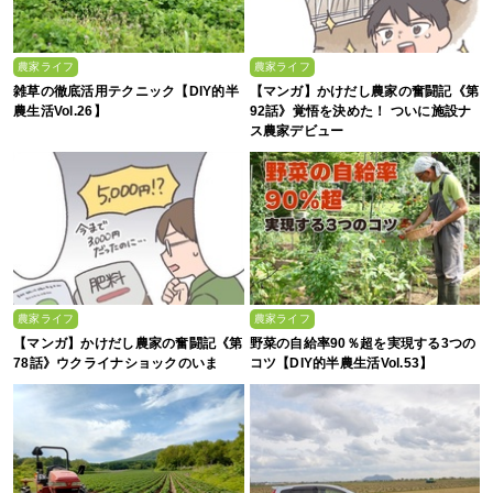
農家ライフ
農家ライフ
雑草の徹底活用テクニック【DIY的半
【マンガ】かけだし農家の奮闘記《第
農生活Vol.26】
92話》覚悟を決めた！ ついに施設ナ
ス農家デビュー
農家ライフ
農家ライフ
【マンガ】かけだし農家の奮闘記《第
野菜の自給率90％超を実現する3つの
78話》ウクライナショックのいま
コツ【DIY的半農生活Vol.53】