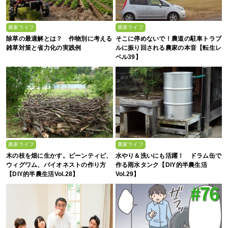
農家ライフ
農家ライフ
除草の最適解とは？ 作物別に考える
そこに停めないで！農道の駐車トラブ
雑草対策と省力化の実践例
ルに振り回される農家の本音【転生レ
ベル39】
農家ライフ
農家ライフ
木の枝を畑に生かす。ビーンティピ、
水やり＆洗いにも活躍！ ドラム缶で
ウィグワム、バイオネストの作り方
作る雨水タンク【DIY的半農生活
【DIY的半農生活Vol.28】
Vol.29】