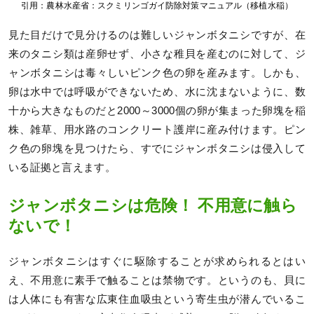
引用：農林水産省：スクミリンゴガイ防除対策マニュアル（移植水稲）
見た目だけで見分けるのは難しいジャンボタニシですが、在
来のタニシ類は産卵せず、小さな稚貝を産むのに対して、ジ
ャンボタニシは毒々しいピンク色の卵を産みます。しかも、
卵は水中では呼吸ができないため、水に沈まないように、数
十から大きなものだと2000～3000個の卵が集まった卵塊を稲
株、雑草、用水路のコンクリート護岸に産み付けます。ピン
ク色の卵塊を見つけたら、すでにジャンボタニシは侵入して
いる証拠と言えます。
ジャンボタニシは危険！ 不用意に触ら
ないで！
ジャンボタニシはすぐに駆除することが求められるとはい
え、不用意に素手で触ることは禁物です。というのも、貝に
は人体にも有害な広東住血吸虫という寄生虫が潜んでいるこ