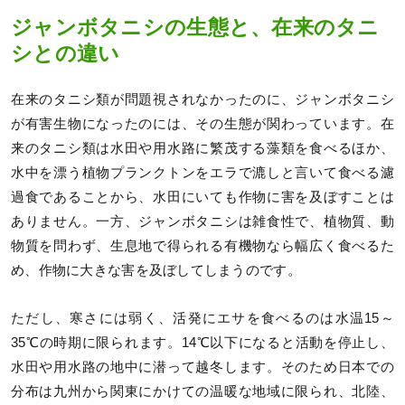
ジャンボタニシの生態と、在来のタニ
シとの違い
在来のタニシ類が問題視されなかったのに、ジャンボタニシ
が有害生物になったのには、その生態が関わっています。在
来のタニシ類は水田や用水路に繁茂する藻類を食べるほか、
水中を漂う植物プランクトンをエラで漉しと言いて食べる濾
過食であることから、水田にいても作物に害を及ぼすことは
ありません。一方、ジャンボタニシは雑食性で、植物質、動
物質を問わず、生息地で得られる有機物なら幅広く食べるた
め、作物に大きな害を及ぼしてしまうのです。
ただし、寒さには弱く、活発にエサを食べるのは水温15～
35℃の時期に限られます。14℃以下になると活動を停止し、
水田や用水路の地中に潜って越冬します。そのため日本での
分布は九州から関東にかけての温暖な地域に限られ、北陸、