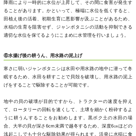
降雨により一時的に水位が上昇して、その間に食害が発生す
ることがあります。かといって、極端に水位を低くすると、
田植え後の活着、初期生育に悪影響が及ぶことがあるため、
水稲の生育を阻害せず、ジャンボタニシの活動を抑制できる
適切な水位を保てるようにこまめに水管理を行いましょう。
⑥水揚げ後の耕うん、用水路の泥上げ
寒さに弱いジャンボタニシは水田や用水路の地中に潜って冬
眠するため、水田を耕すことで貝殻を破壊し、用水路の泥上
げをすることで駆除することが可能です。
地中の貝の破壊が目的ですから、トラクターの速度を抑え
て、ロータリーの回転を速くして、土壌を細かく粉砕するよ
うに耕うんすることをお勧めします。黒ボク土の水田の場
合、大半の貝が深さ6cm未満で越冬するため、深度6㎝ほどの
浅起こしでも十分な駆除効果が得られます。活発に水稲に食