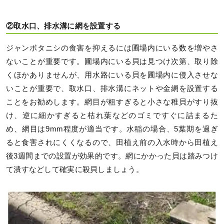
②取水口、排水溝に網を設置する
ジャンボタニシの食害を抑えるには圃場内にいる数を増やさ
ないことが重要です。圃場内にいる貝は見つけ次第、取り除
くほかありませんが、用水路にいる貝を圃場内に侵入させな
いことが重要で、取水口、排水溝にネットや金網を設置する
ことをお勧めします。網目が粗すぎると小さな稚貝がすり抜
け、逆に細かすぎると枯れ葉などのゴミですぐに詰まるた
め、網目は9mm程度が適当です。水稲の場合、5葉期を過ぎ
ると食害されにくくなるので、田植え前の入水時から田植え
後3週間までの設置が効果的です。網にかかった貝は踏みつけ
て潰すなどして確実に殺貝しましょう。