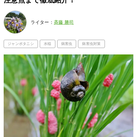
注意点まで徹底紹介！
ライター：
斉藤 勝司
ジャンボタニシ
水稲
病害虫
病害虫対策