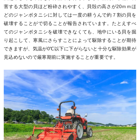
害する大型の貝ほど粉砕されやすく、貝殻の高さが20ｍｍほ
どのジャンボタニシに対しては一度の耕うんで約７割の貝を
破壊することがで切ることが報告されています。たとえすべ
てのジャンボタニシを破壊できなくても、地中にいる貝を掘
り起こして、寒風にさらすことによって駆除することが期待
できますが、気温が0℃以下に下がらないと十分な駆除効果が
見込めないので厳寒期前に実施することが重要です。