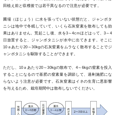
田植え前と収穫後では若干異なるので注意が必要です。
圃場（ほじょう）に水を張っていない状態だと、ジャンボタ
ニシは地中で冬眠していて、いくら石灰窒素を散布しても効
果はありません。荒起こし後、水を3～4cｍほどはって、3～4
日放置すると、ジャンボタニシが水中に出てきます。そこに
10ａあたり20～30kgの石灰窒素をムラなく散布することでジ
ャンボタニシを駆除することができます。
ただし、10ａあたり20～30kgの散布で、4～6kgの窒素を投入
することになるので基肥の窒素量を調節して、過剰施肥にな
らないよう注意が必要です。石灰窒素はイネの生育に悪影響
を与えるため、栽培期間中は散布しないでください。