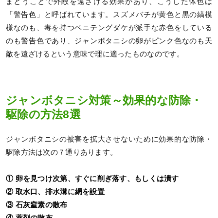
まとうことで外敵を遠ざける効果があり、こうした体色は
「警告色」と呼ばれています。スズメバチが黄色と黒の縞模
様なのも、毒を持つベニテングダケが派手な赤色をしている
のも警告色であり、ジャンボタニシの卵がピンク色なのも天
敵を遠ざけるという意味で理に適ったものなのです。
ジャンボタニシ対策～効果的な防除・
駆除の方法8選
ジャンボタニシの被害を拡大させないために効果的な防除・
駆除方法は次の７通りあります。
① 卵を見つけ次第、すぐに削ぎ落す、もしくは潰す
② 取水口、排水溝に網を設置
③ 石灰窒素の散布
④ 薬剤の散布