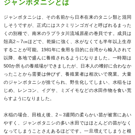
ジャンボタニシとは
ジャンボタニシは、その名前から日本在来のタニシ類と混同
しそうですが、正式にはスクミリンゴガイと呼ばれるまった
くの別種で、南米のラプラタ川流域原産の巻貝です。成貝は
殻高2～7㎝ほどで、乾燥に強く、水がなくても半年以上生存
することが可能。1981年に食用を目的に台湾から輸入されて
以降、各地で盛んに養殖されるようになりました。一時期は
500か所もの養殖場ができましたが、日本人の嗜好に合わなか
ったことから需要は伸びず、養殖業者は相次いで廃業。大量
のジャンボタニシが捨てられ、野生化してしまい、水稲をは
じめ、レンコン、イグサ、ミズイモなどの水田作物を食い荒
らすようになりました。
水稲の場合、田植え後、2～3週間の柔らかい苗が被害にあい
やすく、ジャンボタニシの多い水田ではほとんどの苗がなく
なってしまうことさえあるほどです。一旦増えてしまうと根