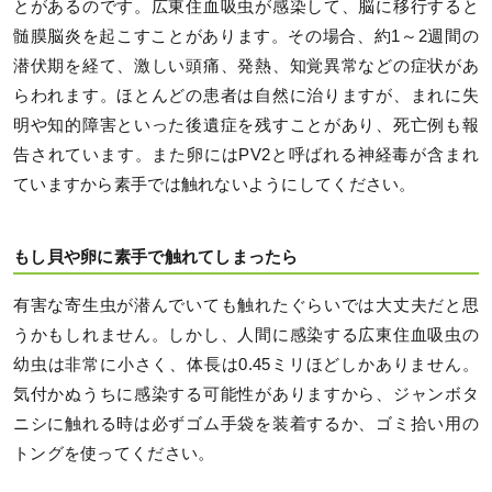
とがあるのです。広東住血吸虫が感染して、脳に移行すると
髄膜脳炎を起こすことがあります。その場合、約1～2週間の
潜伏期を経て、激しい頭痛、発熱、知覚異常などの症状があ
らわれます。ほとんどの患者は自然に治りますが、まれに失
明や知的障害といった後遺症を残すことがあり、死亡例も報
告されています。また卵にはPV2と呼ばれる神経毒が含まれ
ていますから素手では触れないようにしてください。
もし貝や卵に素手で触れてしまったら
有害な寄生虫が潜んでいても触れたぐらいでは大丈夫だと思
うかもしれません。しかし、人間に感染する広東住血吸虫の
幼虫は非常に小さく、体長は0.45ミリほどしかありません。
気付かぬうちに感染する可能性がありますから、ジャンボタ
ニシに触れる時は必ずゴム手袋を装着するか、ゴミ拾い用の
トングを使ってください。