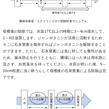
農林水産省「スクミリンゴガイ防除対策マニュアル」
収穫後の防除では、水温17℃以上の時期に3～4cm湛水して、
1～4日放置します。ジャンボタニシが活発に活動するため、
そこに石灰窒素を散布すればジャンボタニシを駆除すること
ができます。ただし、石灰窒素には魚に対しても毒性がある
ため、漏水防止を行うとともに、圃場にはった水は用水路に
流さず、自然落水を待ってください。水田が乾いた後、5～
10cm程度に浅く耕うんして収穫後の石灰窒素による防除は完
了です。