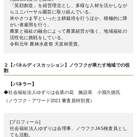
「笑顔創造」を経営理念とし、多様な人材を活かしなが
らユニバーサル園芸に取り組んでいる。
米やさつま芋といった土耕栽培を行うほか、積極的に障
がい者雇用を行う。
農業と福祉の融合によって農業経営が強く、地域福祉の
活性化に挑戦をしている。
令和元年 農林水産祭 天皇杯受賞。
２【パネルディスカッション】ノウフクが果たす地域での役
割
【パネラー】
◆社会福祉法人ゆずりは会菜の花 施設長 小淵久徳氏
（ノウフク・アワード2021 審査員特別賞）
[プロフィール]
社会福祉法人ゆずりは会理事、ノウフクJAS検査員とし
ても活動。