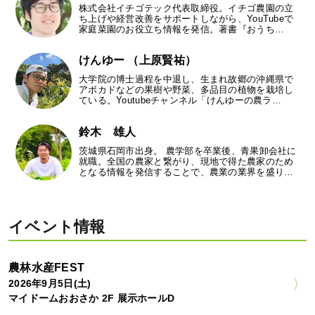
株式会社イチゴテック代表取締役。イチゴ農園の立
ち上げや経営改善をサポートしながら、YouTubeで
家庭菜園のお役立ち情報を発信。著書『おうち…
けんゆー （上原賢祐）
大学院の博士過程を中退し、生まれ故郷の沖縄県で
アボカドなどの果樹や野菜、多品目の植物を栽培し
ている。Youtubeチャンネル「けんゆーの農ラ…
鈴木 雄人
茨城県石岡市出身。 農学部を卒業後、青果卸会社に
就職。全国の農家と繋がり、現地で得た農家のため
となる情報を発信することで、農業の業界を盛り…
イベント情報
農林水産FEST
2026年9月5日(土)
マイドームおおさか 2F 展示ホールD