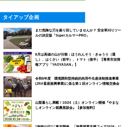
タイアップ企画
まだ危険な刃を振り回していませんか？ 安全草刈りツー
ルの決定版「SuperカルマーPRO」
8月は高値の山が分散：ほうれんそう・きゅうり（通
し）、はくさい（前半）、トマト（後半）【青果市況情
報アプリ「YAOYASAN」】
令和8年度 環境調和型持続的肉用牛生産体制推進事業
(JRA畜産振興事業)に係る第１回オンライン情報交換会
山梨暮らし満載！10/24（土）オンライン開催『やまな
しオンライン就農座談会』【参加無料】
“漁師の日”に東京開催。「漁業就業支援フェア2026」に