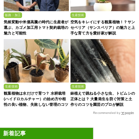
販路・加工
生産技術
気候変動や米価高騰の時代に生産者が
空気をキレイにする観葉植物！？サン
選ぶ、カゴメ加工用トマト契約栽培の
セベリア（サンスベリア）の魅力と上
魅力と可能性
手な育て方を愛好家が解説
生産技術
生産技術
観葉植物は水だけで育つ？ 水耕栽培
鉢植えで跳ねる小さな虫、トビムシの
(ハイドロカルチャー）の始め方や相
正体とは？ 大量発生を防ぐ対策と土
性の良い植物、失敗しない管理のコツ
作りのコツを園芸のプロが解説
まで徹底解説
Recommended by
新着記事