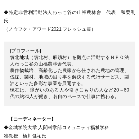
◆特定非営利活動法人わっこ谷の山福農林舎 代表 和栗剛
氏
（ノウフク・アワード2021 フレッシュ賞）
[プロフィール]
筑北地域（筑北村、麻績村）を拠点に活動するＮＰＯ法
人わっこ谷の山福農林舎代表。
農作物栽培、高齢化した農家から任された農地の管理、
伐採、製材、地域の困り事を解決する代行サービス、製
油といった多彩な事業を展開する。
現在は、障がいのある人や引きこもりの人など20～60
代の約20人が働き、各自のペースで仕事に携わる。
【コーディネーター】
◆金城学院大学 人間科学部コミュニティ福祉学科
准教授 橋川健祐氏