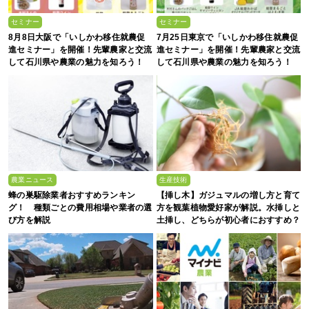
セミナー
セミナー
8月8日大阪で「いしかわ移住就農促
7月25日東京で「いしかわ移住就農促
進セミナー」を開催！先輩農家と交流
進セミナー」を開催！先輩農家と交流
して石川県や農業の魅力を知ろう！
して石川県や農業の魅力を知ろう！
農業ニュース
生産技術
蜂の巣駆除業者おすすめランキン
【挿し木】ガジュマルの増し方と育て
グ！ 種類ごとの費用相場や業者の選
方を観葉植物愛好家が解説。水挿しと
び方を解説
土挿し、どちらが初心者におすすめ？