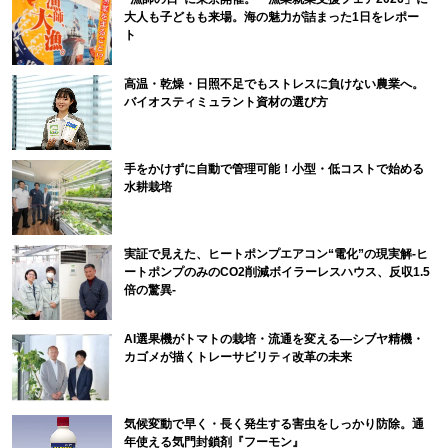
大人も子どもも来場。海の魅力が詰まった1日をレポー
ト
高温・乾燥・日照不足でもストレスに負けない農業へ。
バイオスティミュラント資材の選び方
手をかけずに自動で管理可能！小型・低コストで始める
水耕栽培
実証で見えた、ヒートポンプエアコン“電化”の現実解-ヒ
ートポンプのみのCO2削減ボイラーレスハウス、反収1.5
倍の驚異-
AI選果機がトマトの栽培・流通を変える―シブヤ精機・
カゴメが描くトレーサビリティ改革の未来
気候変動で早く・長く発生する害虫をしっかり防除。通
年使える気門封鎖剤『フーモン』