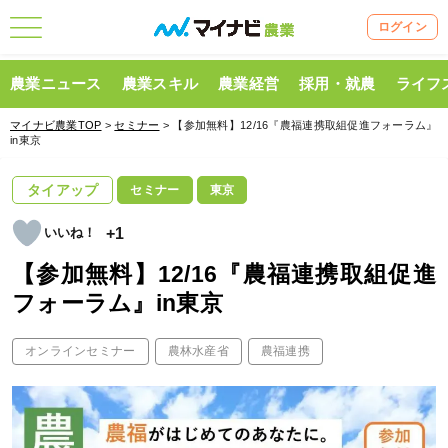
ログイン
農業ニュース
農業スキル
農業経営
採用・就農
ライフ
マイナビ農業TOP
>
セミナー
> 【参加無料】12/16『農福連携取組促進フォーラム』
in東京
タイアップ
セミナー
東京
+1
【参加無料】12/16『農福連携取組促進
フォーラム』in東京
オンラインセミナー
農林水産省
農福連携