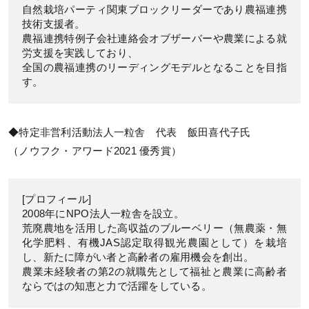
自然栽培パーティ関東ブロックリーダーであり農福連携
技術支援者。
農福連携特例子会社連絡会オブザーバーや農業による就
労支援を実践しており、
全国の農福連携のリーディングモデルとなることを目指
す。
◆特定非営利活動法人一粒舎 代表 飯田喜代子氏
（ノウフク・アワード2021 優秀賞）
[プロフィール]
2008年にNPO法人一粒舎を設立。
荒廃農地を活用した高収益のブルーベリー（無農薬・無
化学肥料、有機JAS認定取得観光農園として）を栽培
し、新たに障がい者と高齢者の雇用機会を創出。
農業未経験者の第2の就職先として福祉と農業に高齢者
ならではの知恵と力で活躍をしている。