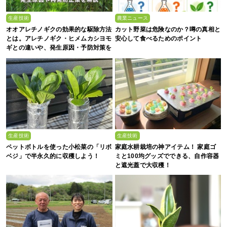
生産技術
農業ニュース
オオアレチノギクの効果的な駆除方法
カット野菜は危険なのか？噂の真相と
とは。アレチノギク・ヒメムカシヨモ
安心して食べるためのポイント
ギとの違いや、発生原因・予防対策を
解説
生産技術
生産技術
ペットボトルを使った小松菜の「リボ
家庭水耕栽培の神アイテム！ 家庭ゴ
ベジ」で半永久的に収穫しよう！
ミと100均グッズでできる、自作容器
と遮光蓋で大収穫！