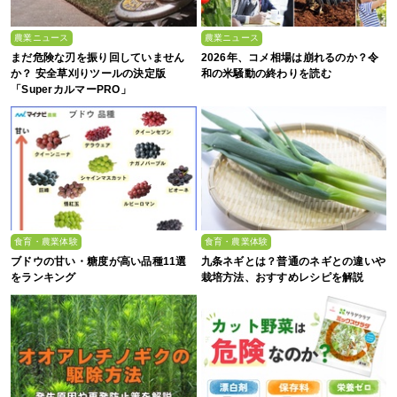
農業ニュース
農業ニュース
まだ危険な刃を振り回していません
2026年、コメ相場は崩れるのか？令
か？ 安全草刈りツールの決定版
和の米騒動の終わりを読む
「SuperカルマーPRO」
食育・農業体験
食育・農業体験
ブドウの甘い・糖度が高い品種11選
九条ネギとは？普通のネギとの違いや
をランキング
栽培方法、おすすめレシピを解説