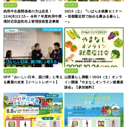
セミナー
セミナー
肉用牛生産関係者の方は必見！
10/10（土）『いばらき就農セミナー
12/4(木)13:15～ 令和７年度肉用牛環
～首都圏近郊で始める農ある暮らし
境対応収益性向上管理技術普及事業
～』
第１回オンライン説明会
セミナー
セミナー
GFP「おいしい日本、届け隊」と考え
山梨暮らし満載！10/24（土）オンラ
る農業の未来【イベントレポート】
イン開催『やまなしオンライン就農座
談会』【参加無料】