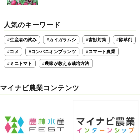
人気のキーワード
#生産者の試み
#カイガラムシ
#害獣対策
#除草剤
#コメ
#コンパニオンプランツ
#スマート農業
#ミニトマト
#農家が教える栽培方法
マイナビ農業コンテンツ