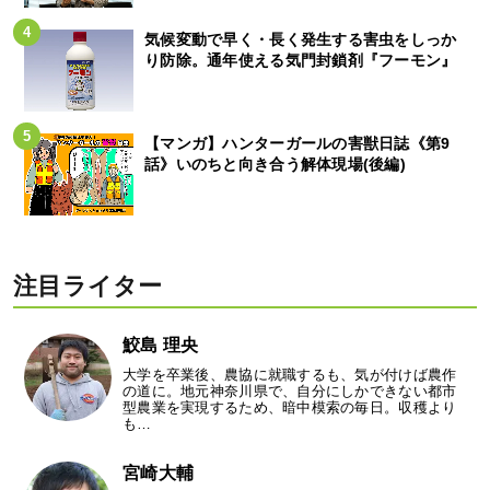
気候変動で早く・長く発生する害虫をしっか
り防除。通年使える気門封鎖剤『フーモン』
【マンガ】ハンターガールの害獣日誌《第9
話》いのちと向き合う解体現場(後編)
注目ライター
鮫島 理央
大学を卒業後、農協に就職するも、気が付けば農作
の道に。地元神奈川県で、自分にしかできない都市
型農業を実現するため、暗中模索の毎日。収穫より
も…
宮崎大輔