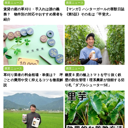
農業ニュース
農業ニュース
賃貸の庭の草刈り・手入れは誰の義
【マンガ】ハンターガールの害獣日誌
務？ 物件別の対応やおすすめ業者を
《第5話》その名は「甲斐犬」
紹介
農業ニュース
農業ニュース
草刈り業者の料金相場・単価は？ 坪
糖度 8 度の極上トマトを守り抜く鉄
ごとの費用や安く抑えるコツを徹底解
壁の防虫管理！理系農家が信頼する切
説
り札「ダブルシューターSE」