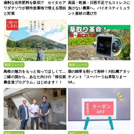
過剰な化学肥料を吸収!? セイタカア
高温・乾燥・日照不足でもストレスに
ワダチソウが耕作放棄地で増える理由
負けない農業へ。バイオスティミュラ
と対策
ント資材の選び方
農業ニュース
農業ニュース
島根の魅力をもっと知ってほしくて…
畑の雑草を削って粉砕！刈払機アタッ
ご縁の国から、あなた向けの「移住就
チメント「スーパーうね草取りまー
農促進プログラム」はじめます！！
VA」
農業ニュース
農業ニュース