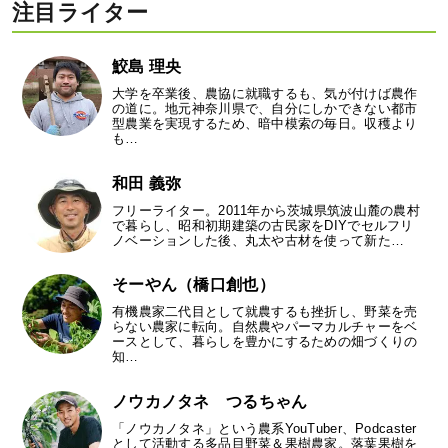
注目ライター
鮫島 理央
大学を卒業後、農協に就職するも、気が付けば農作
の道に。地元神奈川県で、自分にしかできない都市
型農業を実現するため、暗中模索の毎日。収穫より
も…
和田 義弥
フリーライター。2011年から茨城県筑波山麓の農村
で暮らし、昭和初期建築の古民家をDIYでセルフリ
ノベーションした後、丸太や古材を使って新た…
そーやん（橋口創也）
有機農家二代目として就農するも挫折し、野菜を売
らない農家に転向。自然農やパーマカルチャーをベ
ースとして、暮らしを豊かにするための畑づくりの
知…
ノウカノタネ つるちゃん
「ノウカノタネ」という農系YouTuber、Podcaster
として活動する多品目野菜＆果樹農家。落葉果樹を