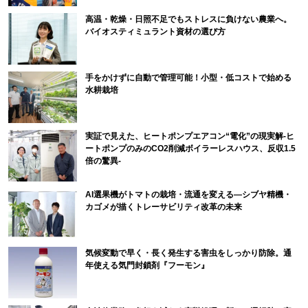
高温・乾燥・日照不足でもストレスに負けない農業へ。
バイオスティミュラント資材の選び方
手をかけずに自動で管理可能！小型・低コストで始める
水耕栽培
実証で見えた、ヒートポンプエアコン“電化”の現実解-ヒ
ートポンプのみのCO2削減ボイラーレスハウス、反収1.5
倍の驚異-
AI選果機がトマトの栽培・流通を変える―シブヤ精機・
カゴメが描くトレーサビリティ改革の未来
気候変動で早く・長く発生する害虫をしっかり防除。通
年使える気門封鎖剤『フーモン』