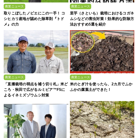
農業ニュース
農業ニュース
取りこぼしたノビエにこの一手！ コ
里芋（さといも）栽培におけるコガネ
シヒカリ産地が認めた除草剤『トド
ムシなどの害虫対策！効果的な防除方
メ』の力
法おすすめ5選を紹介
農業ニュース
農業ニュース
「直播栽培の弱点を補う切り札」米ど
米のとぎ汁を使ったら、2カ月でふか
ころ・秋田で広がるルミビア™FSに
ふかの腐葉土ができた！
よるイネミズゾウムシ対策