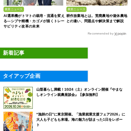
農業ニュース
農業ニュース
AI選果機がトマトの栽培・流通を変え
耕作放棄地とは。荒廃農地や遊休農地
る―シブヤ精機・カゴメが描くトレー
との違い、問題点や解決策まで解説
サビリティ改革の未来
Recommended by
新着記事
タイアップ企画
山梨暮らし満載！10/24（土）オンライン開催『やまな
しオンライン就農座談会』【参加無料】
“漁師の日”に東京開催。「漁業就業支援フェア2026」に
大人も子どもも来場。海の魅力が詰まった1日をレポー
ト