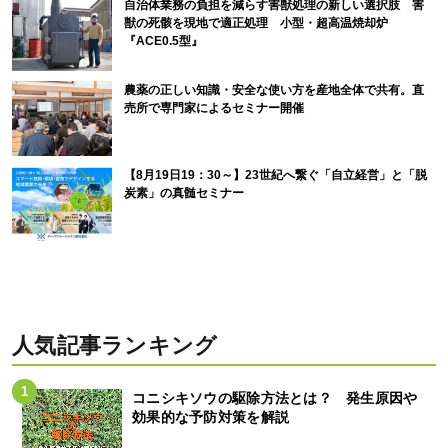
自治体業務の負担を減らす害獣処理の新しい選択肢 害
獣の死骸を現地で適正処理 小型・超高温焼却炉
『ACE0.5型』
農薬の正しい知識・安全な使い方を産地全体で共有。直
売所で専門家によるセミナー開催
【8月19日19：30～】23世紀へ繋ぐ「自立経営」と「脱
炭素」の真髄セミナー
人気記事ランキング
コニシキソウの駆除方法とは？ 発生原因や
効果的な予防対策を解説