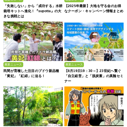
「失敗しない」から「成功する」水耕
【2025年最新】大地を守る会のお得
栽培キットへ進化！『supotta』の大
なクーポン・キャンペーン情報まとめ
きな挑戦とは
農業ニュース
農業ニュース
民間が育種した注目のブドウ新品種
【8月19日19：30～】23世紀へ繋ぐ
「黄妃」「紅緋」に迫る！
「自立経営」と「脱炭素」の真髄セミ
ナー