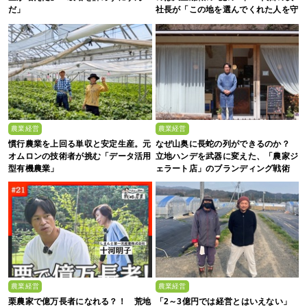
だ」
社長が「この地を選んでくれた人を守
る」と誓った日
農業経営
農業経営
慣行農業を上回る単収と安定生産。元
なぜ山奥に長蛇の列ができるのか？
オムロンの技術者が挑む「データ活用
立地ハンデを武器に変えた、「農家ジ
型有機農業」
ェラート店」のブランディング戦術
農業経営
農業経営
栗農家で億万長者になれる？！ 荒地
「2～3億円では経営とはいえない」