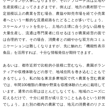
ケーションが大事になりますが、そのアプローチ法は立地や
生産規模によってさまざまです。例えば、地方の農村部で一
定規模以上の農業を営む場合、農協や卸売市場を経て小売業
者へという一般的な流通経路をたどることが多いでしょう。
スケールメリットを生かし、土地の土壌に合う少ない品種を
大量生産し、流通は専門業者に任せるほうが農業経営の面で
は合理的です。その場合、消費者との細やかな双方向コミュ
ニケーションは難しくなりますが、先に触れた「機能性表示
食品」を活用すれば、十分な情報発信が期待できます。
あるいは、都市近郊で比較的小規模に営むなら、農園ボラン
ティアや収穫体験などの形で、地域住民を巻き込むこともで
きるでしょう。私の知る東京多摩地区で代々農業を営む農家
では、年間100種類の果物や野菜を収穫体験のために栽培して
います。通常の出荷はほとんどしなくても、地域のニーズに
応えるだけで、十分に経営が成り立つこともあるという好例
でしょう。また別の都内の農家では、地元の消費者のリクエ