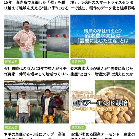
15年 直売所で直面した「壁」を乗
場」。5億円のスマートライスセンタ
り越えて地域を支える“担い手”になる
ーで挑む、稲作のデータ化と組織戦略
まで
農業経営
農業経営
会社員時代の収入に2年で並んだイチ
鈴木農水大臣が選んだ“需要に応じた
ゴ農家 仲間を増やして地域づくりへ
生産”とは？ 増産の夢は潰えたのか
農業経営
農業経営
ネギの単価が2～3倍にアップ 高値
市場が求める国産アーモンド 農家の