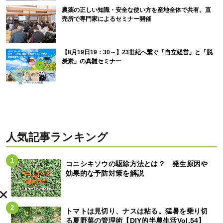
農薬の正しい知識・安全な使い方を産地全体で共有。直
売所で専門家によるセミナー開催
【8月19日19：30～】23世紀へ繋ぐ「自立経営」と「脱
炭素」の真髄セミナー
人気記事ランキング
コニシキソウの駆除方法とは？ 発生原因や
効果的な予防対策を解説
トマトは見切り、ナスは粘る。猛暑を乗り切
る夏野菜の管理術【DIY的半農生活Vol.54】