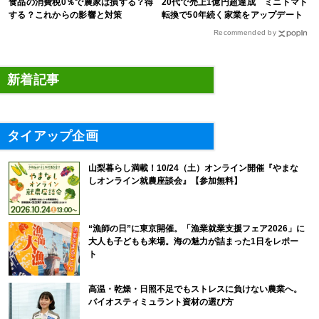
食品の消費税0％で農家は損する？得
20代で売上1億円超達成 ミニトマト
する？これからの影響と対策
転換で50年続く家業をアップデート
Recommended by
新着記事
タイアップ企画
山梨暮らし満載！10/24（土）オンライン開催『やまな
しオンライン就農座談会』【参加無料】
“漁師の日”に東京開催。「漁業就業支援フェア2026」に
大人も子どもも来場。海の魅力が詰まった1日をレポー
ト
高温・乾燥・日照不足でもストレスに負けない農業へ。
バイオスティミュラント資材の選び方