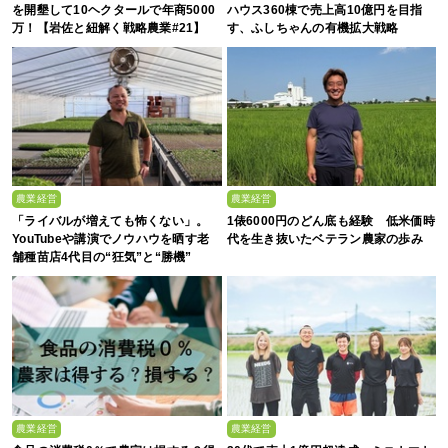
を開墾して10ヘクタールで年商5000
ハウス360棟で売上高10億円を目指
万！【岩佐と紐解く戦略農業#21】
す、ふしちゃんの有機拡大戦略
農業経営
農業経営
「ライバルが増えても怖くない」。
1俵6000円のどん底も経験 低米価時
YouTubeや講演でノウハウを晒す老
代を生き抜いたベテラン農家の歩み
舗種苗店4代目の“狂気”と“勝機”
農業経営
農業経営