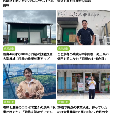
の販路を開いた2つのコンテストへの
収益を高める新たな活路
挑戦
農業経営
農業経営
就農4年目で8000万円超の設備投資
こと京都の業績がV字回復 売上高25
大型機械で稲作の作業効率アップ
億円を前になお「目標の4～5合目」
農業経営
農業経営
養蜂と農園のコラボで驚きの成果「収
29歳で突然の事業承継、待っていた
量が増えた」「栽培を諦めずにすん
のは大量離職の“魔の5年” 2代目の女