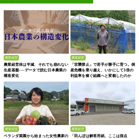
農業経営
農業経営
農業経営体は半減、それでも崩れない
「世襲禁止」で若手が勝手に育つ。倒
生産基盤──データで読む日本農業の
産危機を乗り越え、いかにして3倍の
構造変化
利益率を稼ぐ組織へと変貌したのか
農業経営
農業経営
ベランダ菜園から始まった女性農家の
「田んぼは解答用紙、ここは採点