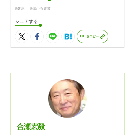
#健康
#儲かる農業
シェアする
URLをコピー
合瀬宏毅