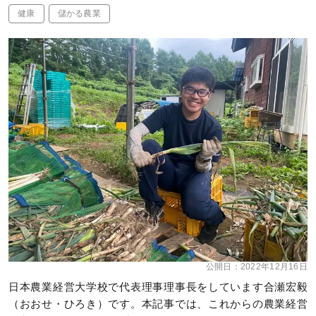
健康
儲かる農業
公開日：
2022年12月16日
日本農業経営大学校で代表理事理事長をしています合瀬宏毅
（おおせ・ひろき）です。本記事では、これからの農業経営