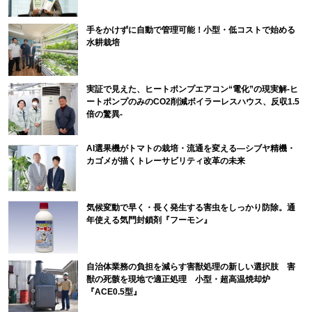
手をかけずに自動で管理可能！小型・低コストで始める
水耕栽培
実証で見えた、ヒートポンプエアコン“電化”の現実解-ヒ
ートポンプのみのCO2削減ボイラーレスハウス、反収1.5
倍の驚異-
AI選果機がトマトの栽培・流通を変える―シブヤ精機・
カゴメが描くトレーサビリティ改革の未来
気候変動で早く・長く発生する害虫をしっかり防除。通
年使える気門封鎖剤『フーモン』
自治体業務の負担を減らす害獣処理の新しい選択肢 害
獣の死骸を現地で適正処理 小型・超高温焼却炉
『ACE0.5型』