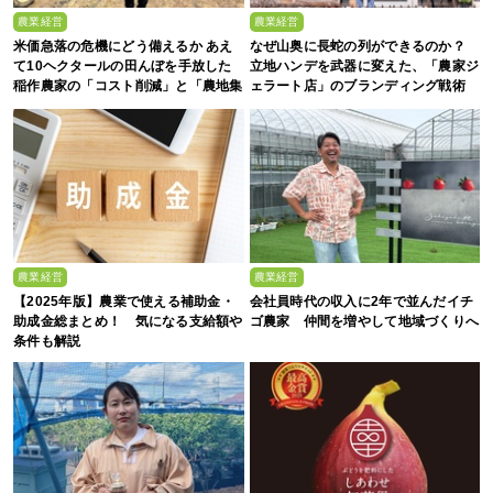
農業経営
農業経営
米価急落の危機にどう備えるか あえ
なぜ山奥に長蛇の列ができるのか？
て10ヘクタールの田んぼを手放した
立地ハンデを武器に変えた、「農家ジ
稲作農家の「コスト削減」と「農地集
ェラート店」のブランディング戦術
約」
農業経営
農業経営
【2025年版】農業で使える補助金・
会社員時代の収入に2年で並んだイチ
助成金総まとめ！ 気になる支給額や
ゴ農家 仲間を増やして地域づくりへ
条件も解説