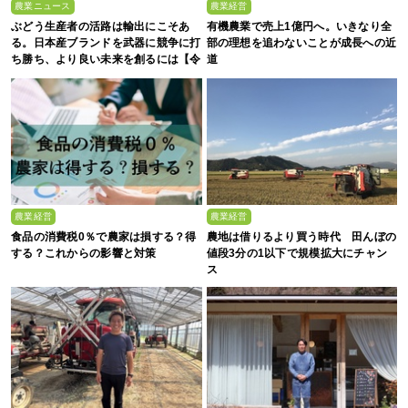
農業ニュース
農業経営
ぶどう生産者の活路は輸出にこそあ
有機農業で売上1億円へ。いきなり全
る。日本産ブランドを武器に競争に打
部の理想を追わないことが成長への近
ち勝ち、より良い未来を創るには【令
道
和6年度補正予算GFP大規模輸出産地
生産基盤強化プロジェクト】
農業経営
農業経営
食品の消費税0％で農家は損する？得
農地は借りるより買う時代 田んぼの
する？これからの影響と対策
値段3分の1以下で規模拡大にチャン
ス