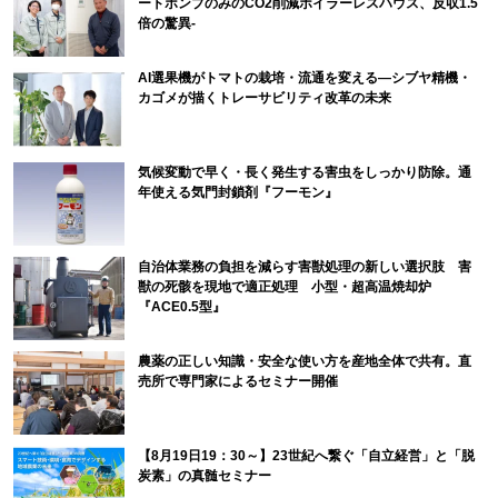
ートポンプのみのCO2削減ボイラーレスハウス、反収1.5
倍の驚異-
AI選果機がトマトの栽培・流通を変える―シブヤ精機・
カゴメが描くトレーサビリティ改革の未来
気候変動で早く・長く発生する害虫をしっかり防除。通
年使える気門封鎖剤『フーモン』
自治体業務の負担を減らす害獣処理の新しい選択肢 害
獣の死骸を現地で適正処理 小型・超高温焼却炉
『ACE0.5型』
農薬の正しい知識・安全な使い方を産地全体で共有。直
売所で専門家によるセミナー開催
【8月19日19：30～】23世紀へ繋ぐ「自立経営」と「脱
炭素」の真髄セミナー