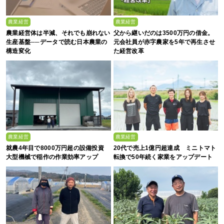
農業経営
農業経営
農業経営体は半減、それでも崩れない
父から継いだのは3500万円の借金。
生産基盤──データで読む日本農業の
元会社員が赤字農家を5年で再生させ
構造変化
た経営改革
農業経営
農業経営
就農4年目で8000万円超の設備投資
20代で売上1億円超達成 ミニトマト
大型機械で稲作の作業効率アップ
転換で50年続く家業をアップデート