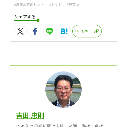
#農業経営のヒント
#トマト
#農業IoT
シェアする
URLをコピー
吉田 忠則
1989年に日経新聞に入社。流通、郵政、農政、