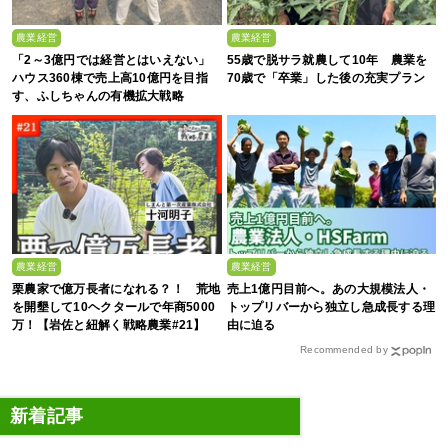
農業経営
農業経営
「2～3億円では経営とはいえない」
55歳で脱サラ就農して10年 農業を
ハウス360棟で売上高10億円を目指
70歳で「卒業」した後の充実プラン
す、ふしちゃんの有機拡大戦略
農業経営
農業経営
栗農家で億万長者になれる？！ 荒地
売上1億円目前へ。あの大規模法人・
を開墾して10ヘクタールで年商5000
トップリバーから独立し急成長する理
万！【岩佐と紐解く戦略農業#21】
由に迫る
Recommended by
新着記事