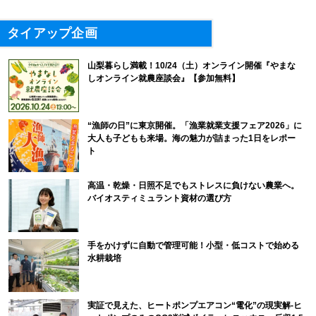
タイアップ企画
山梨暮らし満載！10/24（土）オンライン開催『やまな
しオンライン就農座談会』【参加無料】
“漁師の日”に東京開催。「漁業就業支援フェア2026」に
大人も子どもも来場。海の魅力が詰まった1日をレポー
ト
高温・乾燥・日照不足でもストレスに負けない農業へ。
バイオスティミュラント資材の選び方
手をかけずに自動で管理可能！小型・低コストで始める
水耕栽培
実証で見えた、ヒートポンプエアコン“電化”の現実解-ヒ