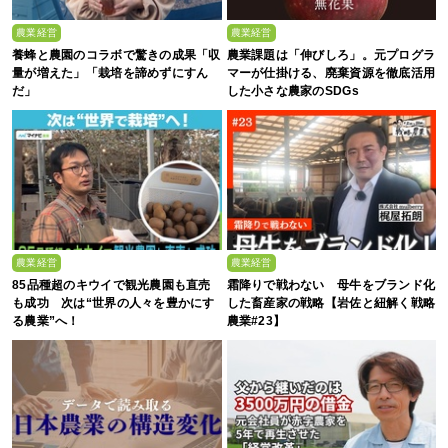
農業経営
農業経営
養蜂と農園のコラボで驚きの成果「収
農業課題は「伸びしろ」。元プログラ
量が増えた」「栽培を諦めずにすん
マーが仕掛ける、廃棄資源を徹底活用
だ」
した小さな農家のSDGs
農業経営
農業経営
85品種超のキウイで観光農園も直売
霜降りで戦わない 母牛をブランド化
も成功 次は“世界の人々を豊かにす
した畜産家の戦略【岩佐と紐解く戦略
る農業”へ！
農業#23】