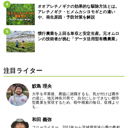
オオアレチノギクの効果的な駆除方法とは。
アレチノギク・ヒメムカシヨモギとの違い
や、発生原因・予防対策を解説
慣行農業を上回る単収と安定生産。元オムロ
ンの技術者が挑む「データ活用型有機農業」
注目ライター
鮫島 理央
大学を卒業後、農協に就職するも、気が付けば農作
の道に。地元神奈川県で、自分にしかできない都市
型農業を実現するため、暗中模索の毎日。収穫より
も…
和田 義弥
フリーライター。2011年から茨城県筑波山麓の農村