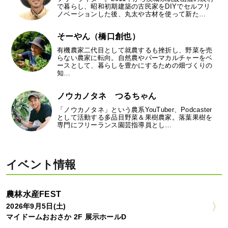
で暮らし、昭和初期建築の古民家をDIYでセルフリ
ノベーションした後、丸太や古材を使って新た…
そーやん（橋口創也）
有機農家二代目として就農するも挫折し、野菜を売
らない農家に転向。自然農やパーマカルチャーをベ
ースとして、暮らしを豊かにするための畑づくりの
知…
ノウカノタネ つるちゃん
「ノウカノタネ」という農系YouTuber、Podcaster
として活動する多品目野菜＆果樹農家。落葉果樹を
専門にフリーランス園芸指導員とし…
イベント情報
農林水産FEST
2026年9月5日(土)
マイドームおおさか 2F 展示ホールD