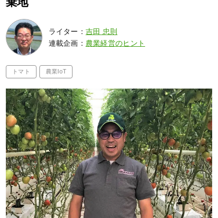
棄地
ライター：
吉田 忠則
連載企画：
農業経営のヒント
トマト
農業IoT