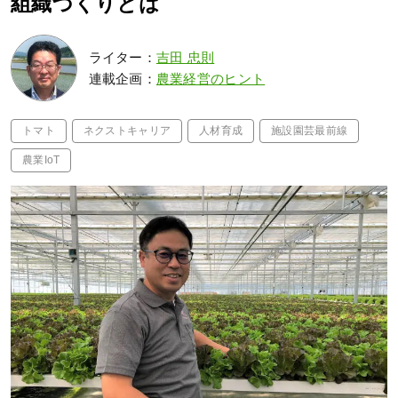
組織づくりとは
ライター：
吉田 忠則
連載企画：
農業経営のヒント
トマト
ネクストキャリア
人材育成
施設園芸最前線
農業IoT