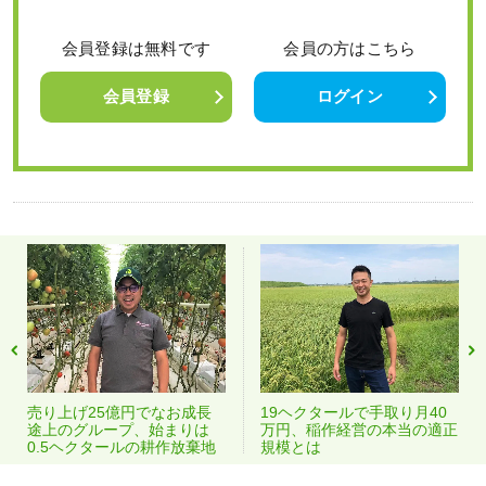
会員登録は無料です
会員の方はこちら
会員登録
ログイン
売り上げ25億円でなお成長
19ヘクタールで手取り月40
途上のグループ、始まりは
万円、稲作経営の本当の適正
0.5ヘクタールの耕作放棄地
規模とは