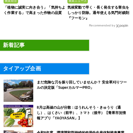
農業経営
農業ニュース
「植物に誠実に向き合う」「気持ちよ
気候変動で早く・長く発生する害虫を
く作業する」で高まった作物の品質
しっかり防除。通年使える気門封鎖剤
『フーモン』
Recommended by
新着記事
タイアップ企画
まだ危険な刃を振り回していませんか？ 安全草刈りツー
ルの決定版「SuperカルマーPRO」
8月は高値の山が分散：ほうれんそう・きゅうり（通
し）、はくさい（前半）、トマト（後半）【青果市況情
報アプリ「YAOYASAN」】
令和8年度 環境調和型持続的肉用牛生産体制推進事業