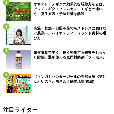
オオアレチノギクの効果的な駆除方法とは。
アレチノギク・ヒメムカシヨモギとの違い
や、発生原因・予防対策を解説
高温・乾燥・日照不足でもストレスに負けな
い農業へ。バイオスティミュラント資材の選
び方
気候変動で早く・長く発生する害虫をしっか
り防除。通年使える気門封鎖剤『フーモン』
【マンガ】ハンターガールの害獣日誌《第9
話》いのちと向き合う解体現場(後編)
注目ライター