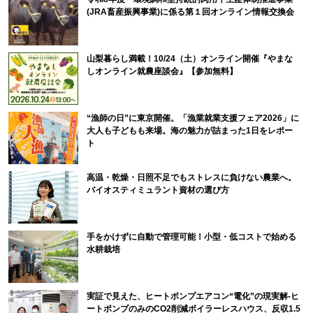
(JRA畜産振興事業)に係る第１回オンライン情報交換会
山梨暮らし満載！10/24（土）オンライン開催『やまな
しオンライン就農座談会』【参加無料】
“漁師の日”に東京開催。「漁業就業支援フェア2026」に
大人も子どもも来場。海の魅力が詰まった1日をレポー
ト
高温・乾燥・日照不足でもストレスに負けない農業へ。
バイオスティミュラント資材の選び方
手をかけずに自動で管理可能！小型・低コストで始める
水耕栽培
実証で見えた、ヒートポンプエアコン“電化”の現実解-ヒ
ートポンプのみのCO2削減ボイラーレスハウス、反収1.5