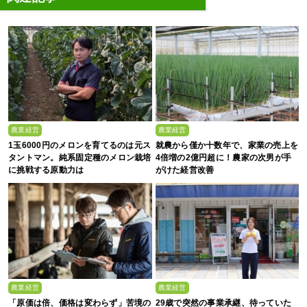
農業経営
農業経営
1玉6000円のメロンを育てるのは元ス
就農から僅か十数年で、家業の売上を
タントマン。純系固定種のメロン栽培
4倍増の2億円超に！農家の次男が手
に挑戦する原動力は
がけた経営改善
農業経営
農業経営
「原価は倍、価格は変わらず」苦境の
29歳で突然の事業承継、待っていた