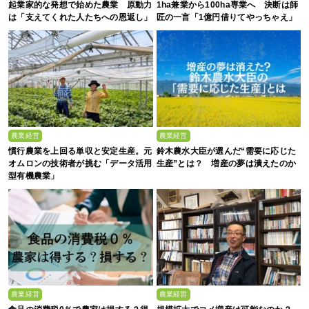
起業家的な発想で始めた農業 原動力
1ha兼業から100ha専業へ 決断は師
は「支えてくれた人たちへの恩返し」
匠の一言「1億円借りてやっちゃえ」
農業経営
農業経営
慣行農業を上回る単収と安定生産。元
鈴木農水大臣が選んだ“需要に応じた
オムロンの技術者が挑む「データ活用
生産”とは？ 増産の夢は潰えたのか
型有機農業」
農業経営
農業経営