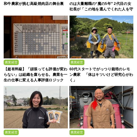
和牛農家が挑む高級焼肉店の舞台裏
のは大量離職の“魔の5年” 2代目の女
社長が「この地を選んでくれた人を守
る」と誓った日
農業経営
農業経営
【超有料級】「頑張っても評価が変わ
60代スタートでがっつり栽培のレモ
らない」は組織を腐らせる。農業を一
ン農家 「体はキツいけど研究心がわ
生の仕事に変える人事評価ロジック
く」
農業経営
農業経営