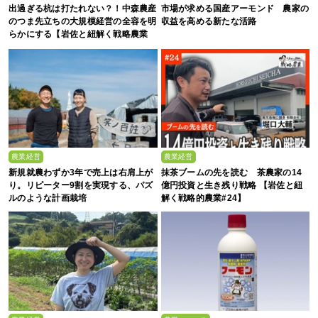
出過ぎる杭は打たれない？！中森農産
市場が求める国産アーモンド 農家の
のつま先立ちの大規模経営の全容を明
収益を高める新たな活路
らかにする【岩佐と紐解く戦略農業
#19】
農業経営
農業経営
新規就農わずか3年で売上は右肩上が
抹茶ブームの先を読む 茶農家の14
り。リピーター9割を実現する、パズ
億円投資と生き残り戦略 【岩佐と紐
ルのような計画栽培
解く戦略的農業#24】