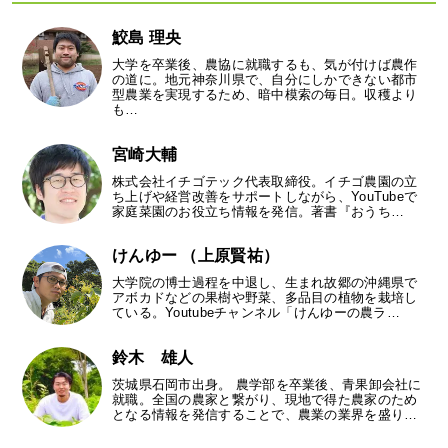
鮫島 理央
大学を卒業後、農協に就職するも、気が付けば農作
の道に。地元神奈川県で、自分にしかできない都市
型農業を実現するため、暗中模索の毎日。収穫より
も…
宮崎大輔
株式会社イチゴテック代表取締役。イチゴ農園の立
ち上げや経営改善をサポートしながら、YouTubeで
家庭菜園のお役立ち情報を発信。著書『おうち…
けんゆー （上原賢祐）
大学院の博士過程を中退し、生まれ故郷の沖縄県で
アボカドなどの果樹や野菜、多品目の植物を栽培し
ている。Youtubeチャンネル「けんゆーの農ラ…
鈴木 雄人
茨城県石岡市出身。 農学部を卒業後、青果卸会社に
就職。全国の農家と繋がり、現地で得た農家のため
となる情報を発信することで、農業の業界を盛り…