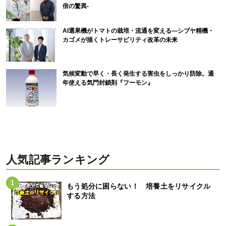
倍の驚異-
AI選果機がトマトの栽培・流通を変える―シブヤ精機・
カゴメが描くトレーサビリティ改革の未来
気候変動で早く・長く発生する害虫をしっかり防除。通
年使える気門封鎖剤『フーモン』
人気記事ランキング
もう処分に困らない！ 培養土をリサイクル
する方法