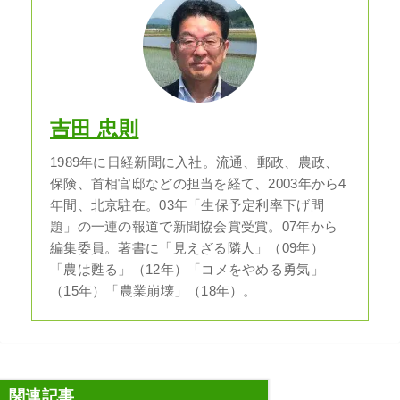
吉田 忠則
1989年に日経新聞に入社。流通、郵政、農政、
保険、首相官邸などの担当を経て、2003年から4
年間、北京駐在。03年「生保予定利率下げ問
題」の一連の報道で新聞協会賞受賞。07年から
編集委員。著書に「見えざる隣人」（09年）
「農は甦る」（12年）「コメをやめる勇気」
（15年）「農業崩壊」（18年）。
関連記事