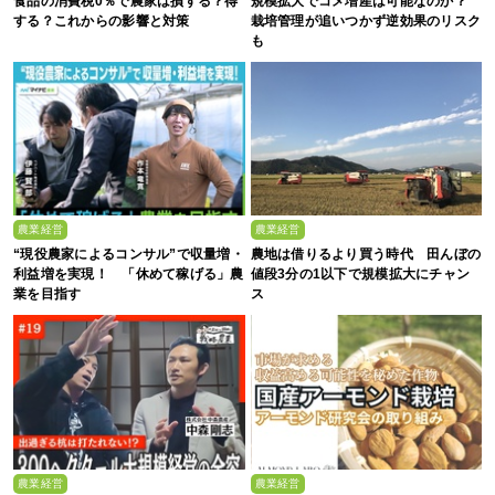
食品の消費税0％で農家は損する？得
規模拡大でコメ増産は可能なのか？
する？これからの影響と対策
栽培管理が追いつかず逆効果のリスク
も
農業経営
農業経営
“現役農家によるコンサル”で収量増・
農地は借りるより買う時代 田んぼの
利益増を実現！ 「休めて稼げる」農
値段3分の1以下で規模拡大にチャン
業を目指す
ス
農業経営
農業経営