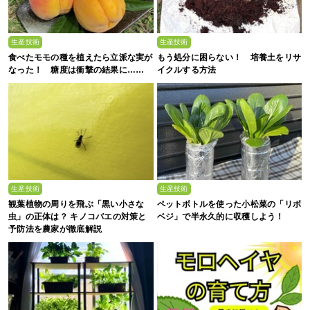
生産技術
生産技術
食べたモモの種を植えたら立派な実が
もう処分に困らない！ 培養土をリサ
なった！ 糖度は衝撃の結果に……
イクルする方法
生産技術
生産技術
観葉植物の周りを飛ぶ「黒い小さな
ペットボトルを使った小松菜の「リボ
虫」の正体は？ キノコバエの対策と
ベジ」で半永久的に収穫しよう！
予防法を農家が徹底解説