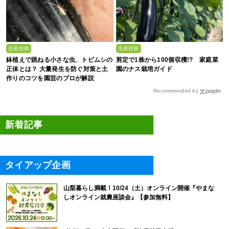
生産技術
生産技術
鉢植えで跳ねる小さな虫、トビムシの
剪定で1株から100個収穫!? 家庭菜
正体とは？ 大量発生を防ぐ対策と土
園のナス栽培ガイド
作りのコツを園芸のプロが解説
Recommended by
新着記事
タイアップ企画
山梨暮らし満載！10/24（土）オンライン開催『やまな
しオンライン就農座談会』【参加無料】