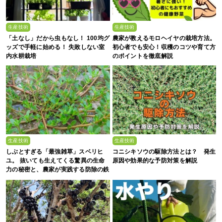
生産技術
生産技術
「土なし」だから虫もなし！ 100均グ
農家が教えるモロヘイヤの栽培方法。
ッズで手軽に始める！ 失敗しない室
初心者でも安心！収穫のコツや育て方
内水耕栽培
のポイントを徹底解説
生産技術
生産技術
しぶとすぎる「最強雑草」スベリヒ
コニシキソウの駆除方法とは？ 発生
ユ。 抜いても生えてくる驚異の生命
原因や効果的な予防対策を解説
力の秘密と、農家が実践する防除の鉄
則