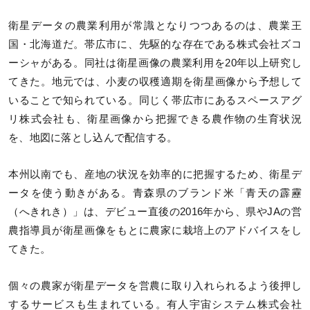
衛星データの農業利用が常識となりつつあるのは、農業王
国・北海道だ。帯広市に、先駆的な存在である株式会社ズコ
ーシャがある。同社は衛星画像の農業利用を20年以上研究し
てきた。地元では、小麦の収穫適期を衛星画像から予想して
いることで知られている。同じく帯広市にあるスペースアグ
リ株式会社も、衛星画像から把握できる農作物の生育状況
を、地図に落とし込んで配信する。
本州以南でも、産地の状況を効率的に把握するため、衛星デ
ータを使う動きがある。青森県のブランド米「青天の霹靂
（へきれき）」は、デビュー直後の2016年から、県やJAの営
農指導員が衛星画像をもとに農家に栽培上のアドバイスをし
てきた。
個々の農家が衛星データを営農に取り入れられるよう後押し
するサービスも生まれている。有人宇宙システム株式会社