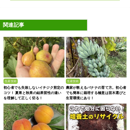
関連記事
生産技術
生産技術
初心者でも失敗しないイチジク剪定の
農家が教えるバナナの育て方。初心者
コツ！ 夏果と秋果の結果習性の違い
でも簡単に栽培する極意は苗木選びと
を理解して正しく切る！
生育環境にあり！