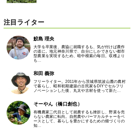
注目ライター
鮫島 理央
大学を卒業後、農協に就職するも、気が付けば農作
の道に。地元神奈川県で、自分にしかできない都市
型農業を実現するため、暗中模索の毎日。収穫より
も…
和田 義弥
フリーライター。2011年から茨城県筑波山麓の農村
で暮らし、昭和初期建築の古民家をDIYでセルフリ
ノベーションした後、丸太や古材を使って新た…
そーやん（橋口創也）
有機農家二代目として就農するも挫折し、野菜を売
らない農家に転向。自然農やパーマカルチャーをベ
ースとして、暮らしを豊かにするための畑づくりの
知…