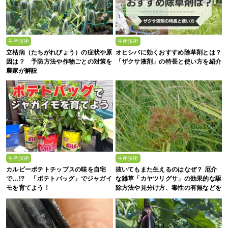
生産技術
生産技術
立枯病（たちがれびょう）の症状や原
オヒシバに効くおすすめ除草剤とは？
因は？ 予防方法や作物ごとの対策を
「ザクサ液剤」の特長と使い方を紹介
農家が解説
生産技術
生産技術
カルビーポテトチップスの味を自宅
抜いてもまた生えるのはなぜ？ 厄介
で…!? 「ポテトバッグ」でジャガイ
な雑草「カヤツリグサ」の効果的な駆
モを育てよう！
除方法や見分け方、毒性の有無などを
農家が解説