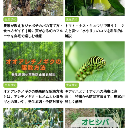
生産技術
生産技術
農家が教えるジャボチカバの育て方・
トマト・ナス・キュウリで違う？ ぐ
食べ方ガイド｜幹に実がなる幻のフル
んと育つ「水やり」のコツを科学的に
ーツを自宅で楽しむ極意
解説
生産技術
生産技術
オオアレチノギクの効果的な駆除方法
キアゲハとナミアゲハの幼虫に注
とは。アレチノギク・ヒメムカシヨモ
意！ 特徴から防除方法まで、農家が
ギとの違いや、発生原因・予防対策を
詳しく解説
解説