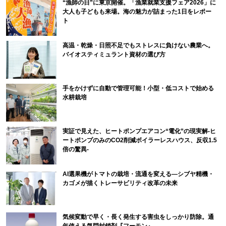
“漁師の日”に東京開催。「漁業就業支援フェア2026」に
大人も子どもも来場。海の魅力が詰まった1日をレポー
ト
高温・乾燥・日照不足でもストレスに負けない農業へ。
バイオスティミュラント資材の選び方
手をかけずに自動で管理可能！小型・低コストで始める
水耕栽培
実証で見えた、ヒートポンプエアコン“電化”の現実解-ヒ
ートポンプのみのCO2削減ボイラーレスハウス、反収1.5
倍の驚異-
AI選果機がトマトの栽培・流通を変える―シブヤ精機・
カゴメが描くトレーサビリティ改革の未来
気候変動で早く・長く発生する害虫をしっかり防除。通