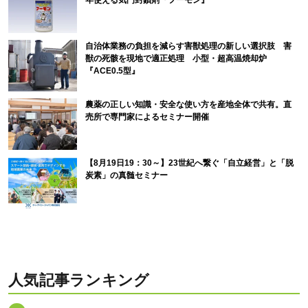
年使える気門封鎖剤『フーモン』
自治体業務の負担を減らす害獣処理の新しい選択肢 害
獣の死骸を現地で適正処理 小型・超高温焼却炉
『ACE0.5型』
農薬の正しい知識・安全な使い方を産地全体で共有。直
売所で専門家によるセミナー開催
【8月19日19：30～】23世紀へ繋ぐ「自立経営」と「脱
炭素」の真髄セミナー
人気記事ランキング