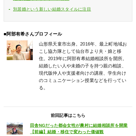
別居婚という新しい結婚スタイルに注目
■阿部有希さんプロフィール
山形県天童市出身。2016年、最上町地域お
こし協力隊として仙台市より夫・娘と移
住。2019年に阿部有希結婚相談所を開所。
結婚したい人や未婚の子を持つ親の相談、
現代版仲人や支援者向けの講座、学生向け
のコミュニケーション授業などを行ってい
る。
前回記事はこちら
田舎NGだった都会女性が農村に結婚相談所を開業
【前編】結婚・移住で変わった価値観