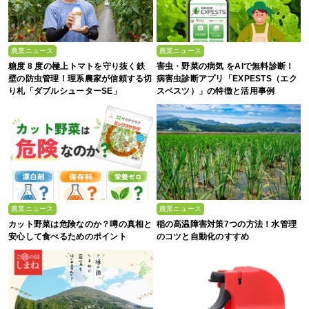
農業ニュース
農業ニュース
糖度 8 度の極上トマトを守り抜く鉄
害虫・野菜の病気 をAIで無料診断！
壁の防虫管理！理系農家が信頼する切
病害虫診断アプリ「EXPESTS（エク
り札「ダブルシューターSE」
スペスツ）」の特徴と活用事例
農業ニュース
農業ニュース
カット野菜は危険なのか？噂の真相と
稲の高温障害対策7つの方法！水管理
安心して食べるためのポイント
のコツと自動化のすすめ