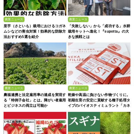
農業ニュース
農業ニュース
里芋（さといも）栽培におけるコガネ
「失敗しない」から「成功する」水耕
ムシなどの害虫対策！効果的な防除方
栽培キットへ進化！『supotta』の大
法おすすめ5選を紹介
きな挑戦とは
農業ニュース
農業ニュース
農福連携と法定雇用率の達成を実現す
乾燥や高温に負けない作物づくりに。
る「特例子会社」とは。障がい者雇用
初期生育の安定に貢献する種子処理タ
とビジネスの両立は可能か
イプのバイオスティミュラント「カネ
カファーティライザー™ST」