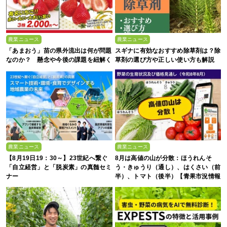
農業ニュース
農業ニュース
「あまおう」苗の県外流出は何が問題
スギナに有効なおすすめ除草剤は？除
なのか？ 懸念や今後の課題を紐解く
草剤の選び方や正しい使い方も解説
農業ニュース
農業ニュース
【8月19日19：30～】23世紀へ繋ぐ
8月は高値の山が分散：ほうれんそ
「自立経営」と「脱炭素」の真髄セミ
う・きゅうり（通し）、はくさい（前
ナー
半）、トマト（後半）【青果市況情報
アプリ「YAOYASAN」】