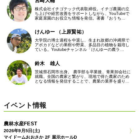
宮崎大輔
株式会社イチゴテック代表取締役。イチゴ農園の立
ち上げや経営改善をサポートしながら、YouTubeで
家庭菜園のお役立ち情報を発信。著書『おうち…
けんゆー （上原賢祐）
大学院の博士過程を中退し、生まれ故郷の沖縄県で
アボカドなどの果樹や野菜、多品目の植物を栽培し
ている。Youtubeチャンネル「けんゆーの農ラ…
鈴木 雄人
茨城県石岡市出身。 農学部を卒業後、青果卸会社に
就職。全国の農家と繋がり、現地で得た農家のため
となる情報を発信することで、農業の業界を盛り…
イベント情報
農林水産FEST
2026年9月5日(土)
マイドームおおさか 2F 展示ホールD