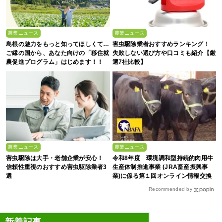
農業ニュース
農業ニュース
島根の魅力をもっと知ってほしくて…
害虫駆除業者おすすめランキング！
ご縁の国から、あなた向けの「移住就
失敗しない選び方や口コミも紹介【厳
農促進プログラム」はじめます！！
選7社比較】
農業ニュース
農業ニュース
害虫駆除は大手・老舗企業が安心！
令和8年度 環境調和型持続的肉用牛
信頼性重視のおすすめ害虫駆除業者3
生産体制推進事業 (JRA畜産振興事
選
業)に係る第１回オンライン情報交換
会
Recommended by
新着記事