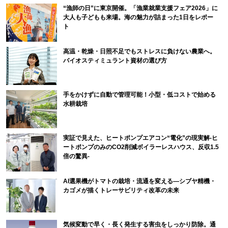
“漁師の日”に東京開催。「漁業就業支援フェア2026」に
大人も子どもも来場。海の魅力が詰まった1日をレポー
ト
高温・乾燥・日照不足でもストレスに負けない農業へ。
バイオスティミュラント資材の選び方
手をかけずに自動で管理可能！小型・低コストで始める
水耕栽培
実証で見えた、ヒートポンプエアコン“電化”の現実解-ヒ
ートポンプのみのCO2削減ボイラーレスハウス、反収1.5
倍の驚異-
AI選果機がトマトの栽培・流通を変える―シブヤ精機・
カゴメが描くトレーサビリティ改革の未来
気候変動で早く・長く発生する害虫をしっかり防除。通