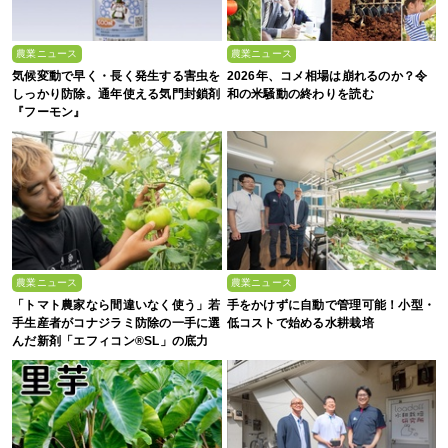
農業ニュース
農業ニュース
気候変動で早く・長く発生する害虫を
2026年、コメ相場は崩れるのか？令
しっかり防除。通年使える気門封鎖剤
和の米騒動の終わりを読む
『フーモン』
農業ニュース
農業ニュース
「トマト農家なら間違いなく使う」若
手をかけずに自動で管理可能！小型・
手生産者がコナジラミ防除の一手に選
低コストで始める水耕栽培
んだ新剤「エフィコン®SL」の底力