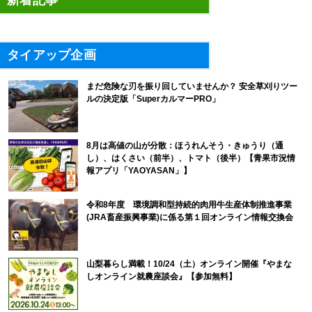
タイアップ企画
まだ危険な刃を振り回していませんか？ 安全草刈りツー
ルの決定版「SuperカルマーPRO」
8月は高値の山が分散：ほうれんそう・きゅうり（通
し）、はくさい（前半）、トマト（後半）【青果市況情
報アプリ「YAOYASAN」】
令和8年度 環境調和型持続的肉用牛生産体制推進事業
(JRA畜産振興事業)に係る第１回オンライン情報交換会
山梨暮らし満載！10/24（土）オンライン開催『やまな
しオンライン就農座談会』【参加無料】