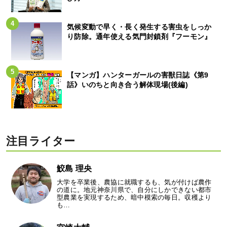
気候変動で早く・長く発生する害虫をしっか
り防除。通年使える気門封鎖剤『フーモン』
【マンガ】ハンターガールの害獣日誌《第9
話》いのちと向き合う解体現場(後編)
注目ライター
鮫島 理央
大学を卒業後、農協に就職するも、気が付けば農作
の道に。地元神奈川県で、自分にしかできない都市
型農業を実現するため、暗中模索の毎日。収穫より
も…