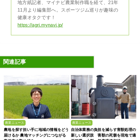
地方紙記者、マイナビ農業制作職を経て、21年
11月より編集部へ。スポーツジム巡りが趣味の
健康オタクです！
https://agri.mynavi.jp/
関連記事
農業ニュース
農業ニュース
農地を探す担い手に地域の情報をどう
自治体業務の負担を減らす害獣処理の
届けるか 農地マッチングにつながる
新しい選択肢 害獣の死骸を現地で適