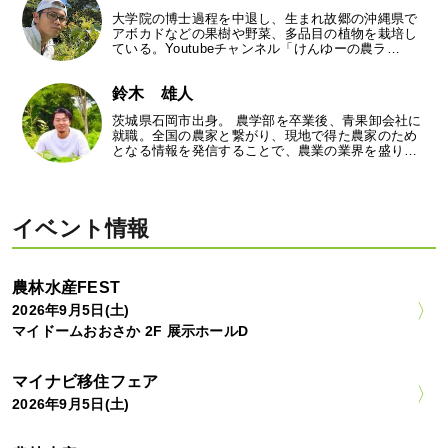
大学院の博士過程を中退し、生まれ故郷の沖縄県で
アボカドなどの果樹や野菜、多品目の植物を栽培し
ている。Youtubeチャンネル「けんゆーの農ラ…
鈴木 雄人
茨城県石岡市出身。 農学部を卒業後、青果卸会社に
就職。全国の農家と繋がり、現地で得た農家のため
となる情報を発信することで、農業の業界を盛り…
イベント情報
農林水産FEST
2026年9月5日(土)
マイドームおおさか 2F 展示ホールD
マイナビ移住フェア
2026年9月5日(土)