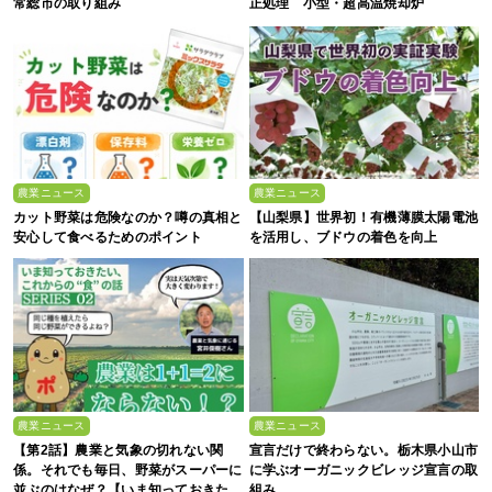
常総市の取り組み
正処理 小型・超高温焼却炉
『ACE0.5型』
農業ニュース
農業ニュース
カット野菜は危険なのか？噂の真相と
【山梨県】世界初！有機薄膜太陽電池
安心して食べるためのポイント
を活用し、ブドウの着色を向上
農業ニュース
農業ニュース
【第2話】農業と気象の切れない関
宣言だけで終わらない。栃木県小山市
係。それでも毎日、野菜がスーパーに
に学ぶオーガニックビレッジ宣言の取
並ぶのはなぜ？【いま知っておきた
組み