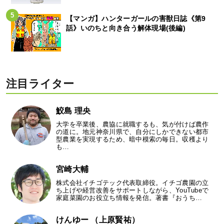
【マンガ】ハンターガールの害獣日誌《第9
話》いのちと向き合う解体現場(後編)
注目ライター
鮫島 理央
大学を卒業後、農協に就職するも、気が付けば農作
の道に。地元神奈川県で、自分にしかできない都市
型農業を実現するため、暗中模索の毎日。収穫より
も…
宮崎大輔
株式会社イチゴテック代表取締役。イチゴ農園の立
ち上げや経営改善をサポートしながら、YouTubeで
家庭菜園のお役立ち情報を発信。著書『おうち…
けんゆー （上原賢祐）