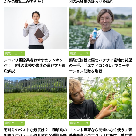
ふかの腐葉土ができた！
和の米騒動の終わりを読む
農業ニュース
農業ニュース
シロアリ駆除業者おすすめランキン
薬剤抵抗性に悩むハクサイ産地に待望
グ！ 6社の比較や業者の選び方を徹
の一手、「エフィコンSL」でローテ
底解説
ーション防除を刷新
農業ニュース
農業ニュース
芝刈りのベストな頻度は？ 種類別の
「トマト農家なら間違いなく使う」若
年間スケジュールや具体的な手順を解
手生産者がコナジラミ防除の一手に選