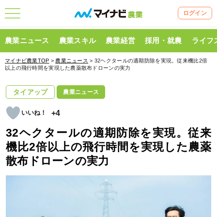
ログイン
農業ニュース
農業スキル
農業経営
採用・就農
ライフ
マイナビ農業TOP
>
農業ニュース
> 32ヘクタールの適期防除を実現。従来機比2倍
以上の飛行時間を実現した農薬散布ドローンの実力
タイアップ
農業ニュース
+4
32ヘクタールの適期防除を実現。従来
機比2倍以上の飛行時間を実現した農薬
散布ドローンの実力