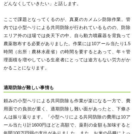
どんなくしていきたい」と話します。
ここで課題となってくるのが、真夏のカメムシ防除作業。管
内では小型ヘリによる共同防除が行われているものの、防除
エリア外のほ場では炎天下の中、自ら動力噴霧器を背負って
農薬散布する必要がありました。作業には10アール当たり1.5
時間（出所：農林水産省）の時間を要するとあって、年々管
理面積を増やしている生産者にとっては途方もない労力がか
かることになります。
適期防除が難しい事情も
頼みの小型ヘリによる共同防除も作業が楽になる一方で、費
用面での負担が重く、適期防除し難い面があったと、下條さ
んは振り返ります。「小型ヘリによる共同防除の費用は10ア
ール当たり計1600円ほどと高額で、薬剤の金額も加味すると
年間100万円弱の支出がありました。また、お米の品種によっ