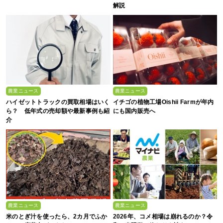
解説
農業ニュース
農業ニュース
ハイゼットトラックの買取相場はいく
イチゴの植物工場Oishii Farmが年内
ら？ 低年式の売却額や最新事例も紹
にも国内販売へ
介
農業ニュース
農業ニュース
米のとぎ汁を使ったら、2カ月でふか
2026年、コメ相場は崩れるのか？令