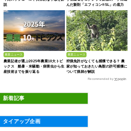
説
んだ新剤「エフィコン®SL」の底力
農業ニュース
農業ニュース
農業記者が選ぶ2025年農業10大トピ
狩猟免許がなくても捕獲できる？ 農
ックス 酷暑・米騒動・病害虫から生
家が知っておきたい鳥獣の許可捕獲に
産技術までを振り返る
ついて猟師が解説
Recommended by
新着記事
タイアップ企画