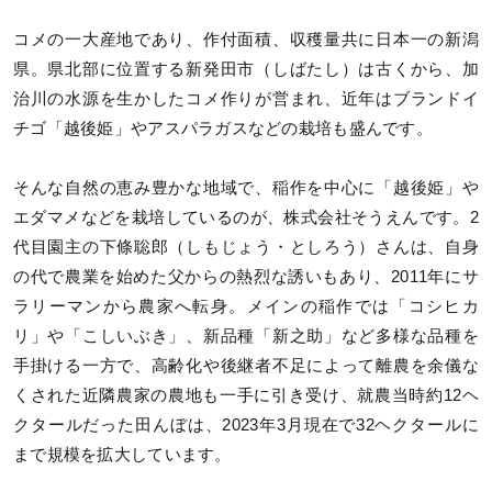
コメの一大産地であり、作付面積、収穫量共に日本一の新潟
県。県北部に位置する新発田市（しばたし）は古くから、加
治川の水源を生かしたコメ作りが営まれ、近年はブランドイ
チゴ「越後姫」やアスパラガスなどの栽培も盛んです。
そんな自然の恵み豊かな地域で、稲作を中心に「越後姫」や
エダマメなどを栽培しているのが、株式会社そうえんです。2
代目園主の下條聡郎（しもじょう・としろう）さんは、自身
の代で農業を始めた父からの熱烈な誘いもあり、2011年にサ
ラリーマンから農家へ転身。メインの稲作では「コシヒカ
リ」や「こしいぶき」、新品種「新之助」など多様な品種を
手掛ける一方で、高齢化や後継者不足によって離農を余儀な
くされた近隣農家の農地も一手に引き受け、就農当時約12ヘ
クタールだった田んぼは、2023年3月現在で32ヘクタールに
まで規模を拡大しています。