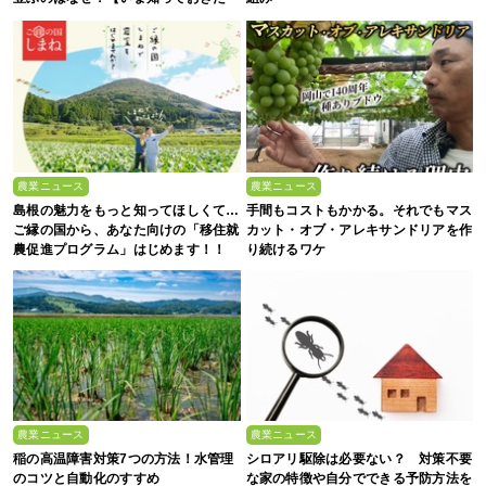
い、これからの”食”の話】
農業ニュース
農業ニュース
島根の魅力をもっと知ってほしくて…
手間もコストもかかる。それでもマス
ご縁の国から、あなた向けの「移住就
カット・オブ・アレキサンドリアを作
農促進プログラム」はじめます！！
り続けるワケ
農業ニュース
農業ニュース
稲の高温障害対策7つの方法！水管理
シロアリ駆除は必要ない？ 対策不要
のコツと自動化のすすめ
な家の特徴や自分でできる予防方法を