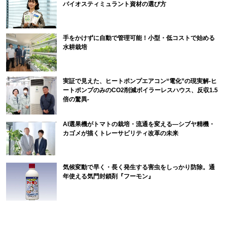
バイオスティミュラント資材の選び方
手をかけずに自動で管理可能！小型・低コストで始める
水耕栽培
実証で見えた、ヒートポンプエアコン“電化”の現実解-ヒ
ートポンプのみのCO2削減ボイラーレスハウス、反収1.5
倍の驚異-
AI選果機がトマトの栽培・流通を変える―シブヤ精機・
カゴメが描くトレーサビリティ改革の未来
気候変動で早く・長く発生する害虫をしっかり防除。通
年使える気門封鎖剤『フーモン』