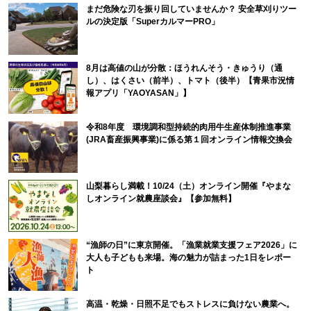
まだ危険な刃を振り回していませんか？ 安全草刈りツー
ルの決定版「SuperカルマーPRO」
8月は高値の山が分散：ほうれんそう・きゅうり（通
し）、はくさい（前半）、トマト（後半）【青果市況情
報アプリ「YAOYASAN」】
令和8年度 環境調和型持続的肉用牛生産体制推進事業
(JRA畜産振興事業)に係る第１回オンライン情報交換会
山梨暮らし満載！10/24（土）オンライン開催『やまな
しオンライン就農座談会』【参加無料】
“漁師の日”に東京開催。「漁業就業支援フェア2026」に
大人も子どもも来場。海の魅力が詰まった1日をレポー
ト
高温・乾燥・日照不足でもストレスに負けない農業へ。