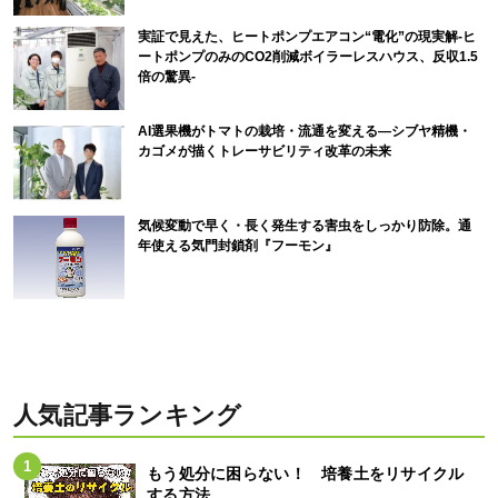
実証で見えた、ヒートポンプエアコン“電化”の現実解-ヒ
ートポンプのみのCO2削減ボイラーレスハウス、反収1.5
倍の驚異-
AI選果機がトマトの栽培・流通を変える―シブヤ精機・
カゴメが描くトレーサビリティ改革の未来
気候変動で早く・長く発生する害虫をしっかり防除。通
年使える気門封鎖剤『フーモン』
人気記事ランキング
もう処分に困らない！ 培養土をリサイクル
する方法