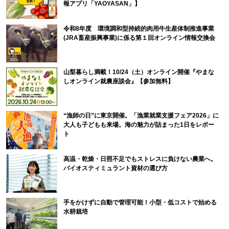
報アプリ「YAOYASAN」】
令和8年度 環境調和型持続的肉用牛生産体制推進事業
(JRA畜産振興事業)に係る第１回オンライン情報交換会
山梨暮らし満載！10/24（土）オンライン開催『やまな
しオンライン就農座談会』【参加無料】
“漁師の日”に東京開催。「漁業就業支援フェア2026」に
大人も子どもも来場。海の魅力が詰まった1日をレポー
ト
高温・乾燥・日照不足でもストレスに負けない農業へ。
バイオスティミュラント資材の選び方
手をかけずに自動で管理可能！小型・低コストで始める
水耕栽培