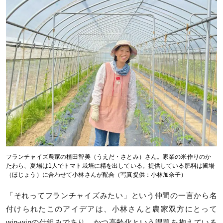
フランチャイズ農家の植田智美（うえだ・さとみ）さん。家業の米作りのか
たわら、夏場は1人でトマト栽培に精を出している。提供している肥料は圃場
（ほじょう）に合わせて小林さんが配合（写真提供：小林加奈子）
「それってフランチャイズみたい」という仲間の一言から名
付けられたこのアイデアは、小林さんと農家双方にとって
win-winの仕組みであり、かつ高齢化という課題を抱えている