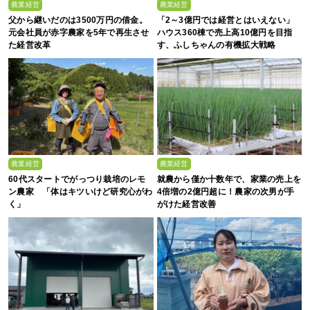
農業経営
農業経営
父から継いだのは3500万円の借金。
「2～3億円では経営とはいえない」
元会社員が赤字農家を5年で再生させ
ハウス360棟で売上高10億円を目指
た経営改革
す、ふしちゃんの有機拡大戦略
農業経営
農業経営
60代スタートでがっつり栽培のレモ
就農から僅か十数年で、家業の売上を
ン農家 「体はキツいけど研究心がわ
4倍増の2億円超に！農家の次男が手
く」
がけた経営改善