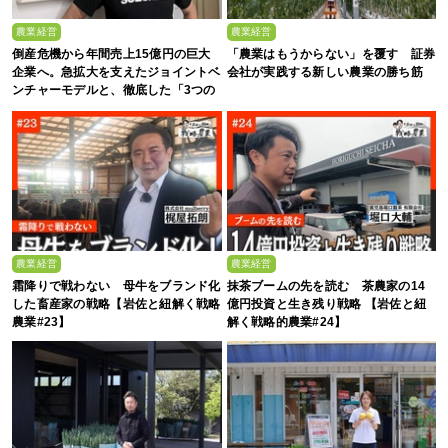
農業経営
農業経営
倒産危機から年間売上15億円の巨大
「農業はもうからない」を覆す 証券
企業へ。急拡大を支えたジョイントベ
会社が実践する新しい農業の勝ち筋
ンチャーモデルと、徹底した「3つの
ルール」
農業経営
農業経営
霜降りで戦わない 母牛をブランド化
抹茶ブームの先を読む 茶農家の14
した畜産家の戦略【岩佐と紐解く戦略
億円投資と生き残り戦略 【岩佐と紐
農業#23】
解く戦略的農業#24】