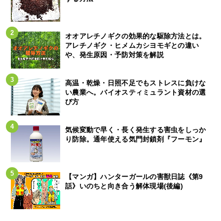
オオアレチノギクの効果的な駆除方法とは。
アレチノギク・ヒメムカシヨモギとの違い
や、発生原因・予防対策を解説
高温・乾燥・日照不足でもストレスに負けな
い農業へ。バイオスティミュラント資材の選
び方
気候変動で早く・長く発生する害虫をしっか
り防除。通年使える気門封鎖剤『フーモン』
【マンガ】ハンターガールの害獣日誌《第9
話》いのちと向き合う解体現場(後編)