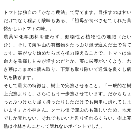
トマトは独自の「かなこ農法」で育てます。目指すのは甘い
だけでなく程よく酸味もある、「祖母が食べさせてくれた昔
懐かしいトマトの味」。
農薬や化学肥料を使わず、動物性と植物性の堆肥（たい
ひ）、そして海や山の有機物をたっぷり混ぜ込んだ土で育て
ます。実がなり始めたら水を極力控えることで、トマトは生
命力を発揮し甘みが増すのだとか。実に栄養がいくよう、わ
き芽はこまめに摘み取り、下葉も取り除いて通気を良くし病
気を防ぎます。
そして最大の特徴は、樹上で完熟させること。「一般的な樹
上完熟よりも、さらにもう一歩熟させています。だからちょ
っとぶつけたり強く持ったりしただけでも簡単に潰れてしま
います」と小林さん。クール便で運ぶのも難しいため、地元
でしか売れない。それでもいいと割り切れるくらい、樹上完
熟は小林さんにとって譲れないポイントでした。