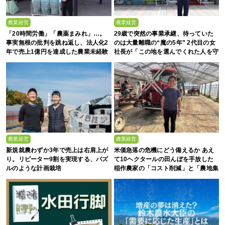
農業経営
農業経営
「20時間労働」「農薬まみれ」…。
29歳で突然の事業承継、待っていた
事実無根の批判を跳ね返し、法人化2
のは大量離職の“魔の5年” 2代目の女
年で売上1億円を達成した農業未経験
社長が「この地を選んでくれた人を守
の若者たち
る」と誓った日
農業経営
農業経営
新規就農わずか3年で売上は右肩上が
米価急落の危機にどう備えるか あえ
り。リピーター9割を実現する、パズ
て10ヘクタールの田んぼを手放した
ルのような計画栽培
稲作農家の「コスト削減」と「農地集
約」