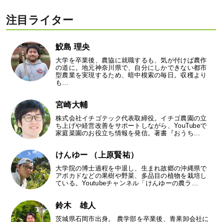
注目ライター
鮫島 理央
大学を卒業後、農協に就職するも、気が付けば農作
の道に。地元神奈川県で、自分にしかできない都市
型農業を実現するため、暗中模索の毎日。収穫より
も…
宮崎大輔
株式会社イチゴテック代表取締役。イチゴ農園の立
ち上げや経営改善をサポートしながら、YouTubeで
家庭菜園のお役立ち情報を発信。著書『おうち…
けんゆー （上原賢祐）
大学院の博士過程を中退し、生まれ故郷の沖縄県で
アボカドなどの果樹や野菜、多品目の植物を栽培し
ている。Youtubeチャンネル「けんゆーの農ラ…
鈴木 雄人
茨城県石岡市出身。 農学部を卒業後、青果卸会社に