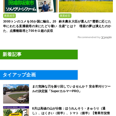
農業経営
農業経営
3000トンのコメを30か国に輸出。20
鈴木農水大臣が選んだ“需要に応じた
年にわたる直播栽培の末にたどり着い
生産”とは？ 増産の夢は潰えたのか
た、点播種栽培と700キロ超の反収
Recommended by
新着記事
タイアップ企画
まだ危険な刃を振り回していませんか？ 安全草刈りツー
ルの決定版「SuperカルマーPRO」
8月は高値の山が分散：ほうれんそう・きゅうり（通
し）、はくさい（前半）、トマト（後半）【青果市況情