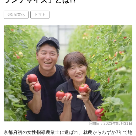
ランチャイズ」とは!?
6次産業化
トマト
公開日：
2023年05月31日
京都府初の女性指導農業士に選ばれ、就農からわずか7年で地