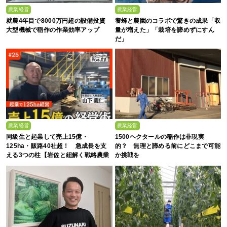
農業経営
農業経営
就農4年目で8000万円超の設備投資
養蜂と農園のコラボで驚きの成果「収
大型機械で稲作の作業効率アップ
量が増えた」「栽培を諦めずにすん
だ」
農業経営
農業経営
同級生と起業して売上15億・
1500ヘクタールの稲作は非現実
125ha・販路40社超！ 急成長を支
的？ 無理と諦める前にどこまで可能
える3つの柱【岩佐と紐解く戦略農業
か挑戦を
#25】