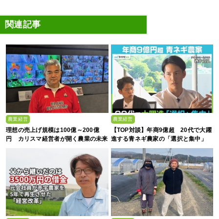
関連記事
農業経営
農業経営
理想の売上げ規模は100億～200億
【TOP対談】年商9億超 20代で大躍
円 カリスマ経営者が開く農業の未来
進する青ネギ農家の「選択と集中」