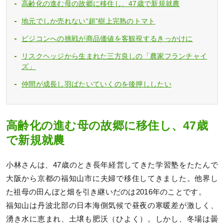
高齢化の進む母の故郷に移住し、47歳で新規就農
地元でしか売れない“超”樹上完熟のトマト
ビジコンへの挑戦が商品価値を客観視するきっかけに
リスクヘッジから生まれた三方良しの「農家フランチャイ
ズ」
仲間が成長し羽ばたいていくのを後押ししたい
高齢化の進む母の故郷に移住し、47歳
で新規就農
小林さんは、47歳のとき長年経営してきた学習塾をたたんで
大阪から京都の福知山市に夫婦で移住してきました。他界し
た祖母の田んぼと畑を引き継いだのは2016年のことです。
福知山は丹波北部の日本海側気候で昼夜の寒暖差が激しく、
湧き水に恵まれ、土壌も肥沃（ひよく）。しかし、冬場は曇