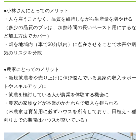
●小林さんにとってのメリット
・人を雇うことなく、品質を維持しながら生産量を増やせる
（多少の品質のブレは、加熱時間の長いペースト用にするな
ど加工方法でカバー）
・畑を地域内（車で30分以内）に点在させることで水害や病
気のリスクを分散
●農家にとってのメリット
・新規就農者や売り上げに伸び悩んでいる農家の収入サポー
トやスキルアップに
・就農を検討している人が農業を体験する機会に
・農家の家族などが本業のかたわらで収入を得られる
（米農家は育苗用に必ずハウスを所有しており、田植え～稲
刈りまでの期間はハウスが空いている）