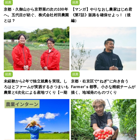
就農
就農
京都・久御山から京野菜の次の100年
【マンガ】やりなおし農家はじめ君
へ。五代目が紡ぐ、株式会社村田農園
《第7話》販路を確保せよっ！（後
とは？
編）
就農
就農
未経験から2年で独立就農を実現。し
京都・右京区で“ねぎ”に向き合う
ろはとファームが実践するさつまいも
Farmer’ｓ都季。小さな精鋭チームが
農業と6次化による産地づくり【一期
描く、地域発のものづくり
生募集】