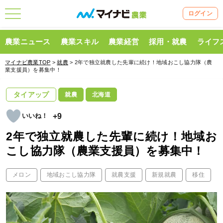
ログイン
農業ニュース
農業スキル
農業経営
採用・就農
ライフ
マイナビ農業TOP
>
就農
> 2年で独立就農した先輩に続け！地域おこし協力隊（農
業支援員）を募集中！
タイアップ
就農
北海道
+9
2年で独立就農した先輩に続け！地域お
こし協力隊（農業支援員）を募集中！
メロン
地域おこし協力隊
就農支援
新規就農
移住