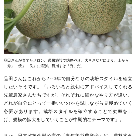
品田さんが育てたメロン。選果施設で糖度や形、大きさなどにより、上から
「秀」「優」「良」に選別。目指すは「秀」だ。
品田さんはこれから2～3年で自分なりの栽培スタイルを確立
したいそうです。「いろいろと親切にアドバイスしてくれる
先輩農家さんたちですが、それぞれに細かなやり方が違い、
どれが自分にとって一番いいのかを試しながら見極めていく
必要があります。栽培スタイルを確立することで効率を上
げ、規模の拡大をしていくことが中期的なテーマです」。
また、日本政策金融公庫の「青年等就農資金」や、農林水産