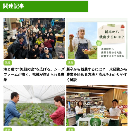
関連記事
就農
就農
海と種で“笑顔の波”を広げる。シーズ
新卒から就農するには？ 未経験から
ファームが描く、挑戦が讃えられる農
農業を始める方法と流れをわかりやす
業
く解説
就農
就農