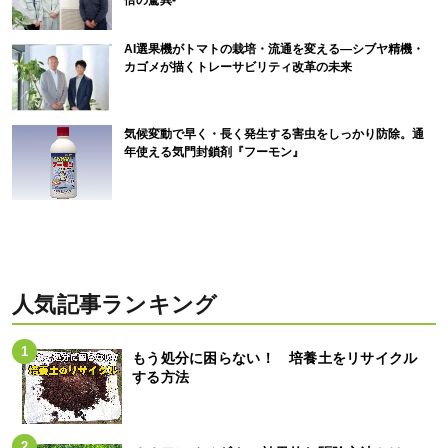
倍の驚異-
AI選果機がトマトの栽培・流通を変える―シブヤ精機・
カゴメが描くトレーサビリティ改革の未来
気候変動で早く・長く発生する害虫をしっかり防除。通
年使える気門封鎖剤『フーモン』
人気記事ランキング
もう処分に困らない！ 培養土をリサイクル
する方法