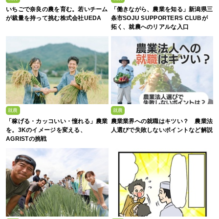
いちごで奈良の農を育む。若いチーム
「働きながら、農業を知る」新潟県三
が裁量を持って挑む株式会社UEDA
条市SOJU SUPPORTERS CLUBが
拓く、就農へのリアルな入口
就農
就農
「稼げる・カッコいい・憧れる」農業
農業業界への就職はキツい？ 農業法
を。3Kのイメージを変える、
人選びで失敗しないポイントなど解説
AGRISTの挑戦