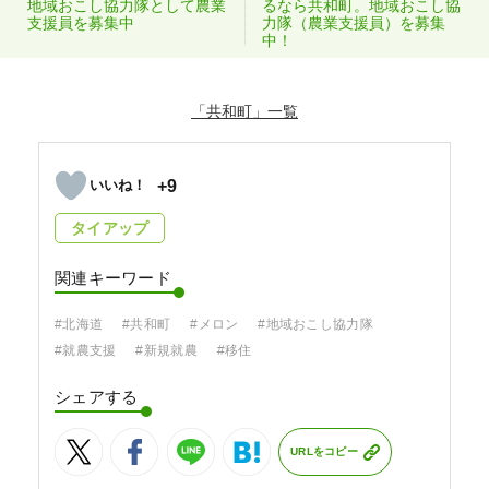
地域おこし協力隊として農業
るなら共和町。地域おこし協
支援員を募集中
力隊（農業支援員）を募集
中！
「共和町」
+9
タイアップ
関連キーワード
#北海道
#共和町
#メロン
#地域おこし協力隊
#就農支援
#新規就農
#移住
シェアする
URLをコピー