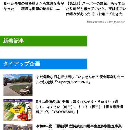
食べたモモの種を植えたら立派な実が
【第1話】スーパーの野菜、あって当
なった！ 糖度は衝撃の結果に……
たり前だと思っていたら、実はすごい
仕組みがあった【いま知っておきた
い、これからの”食”の話】
Recommended by
新着記事
タイアップ企画
まだ危険な刃を振り回していませんか？ 安全草刈りツー
ルの決定版「SuperカルマーPRO」
8月は高値の山が分散：ほうれんそう・きゅうり（通
し）、はくさい（前半）、トマト（後半）【青果市況情
報アプリ「YAOYASAN」】
令和8年度 環境調和型持続的肉用牛生産体制推進事業