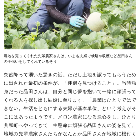
農地を売ってくれた先輩農家さんは、いまも夫婦で栽培や収穫など品田さん
の手伝いをしてくれているそう
突然降って湧いた驚きの話。ただし土地を譲ってもらうため
に出された最初の条件が、「伴侶を見つけること」。当時独
身だった品田さんは、自分と同じ夢を抱いて一緒に頑張って
くれる人を探し出し結婚に至ります。「農業はひとりではで
きない。生活をともにする夫婦が基本単位」という考えがそ
こにはあったようです。メロン農家になる決心をし、ひとり
共和町へやってきて一生懸命に頑張る品田さんの姿を見て、
地域の先輩農家さんたちがなんとか品田さんが地域に根付く