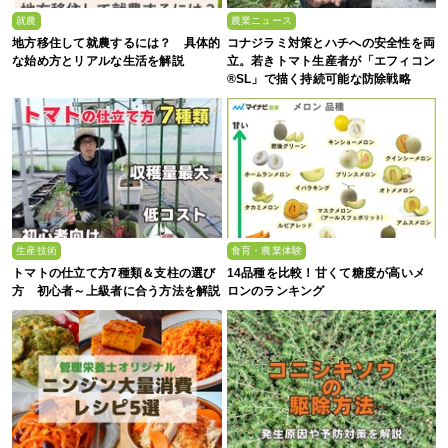
就農
農業ニュース
地方移住して就農するには？ 具体的
コナジラミ対策とハチへの安全性を両
な始め方とリアルな生活を解説
立。若きトマト生産者が「エフィコン
®SL」で描く持続可能な防除戦略
生産技術
食育・農業体験
トマトの仕立て方7種類＆支柱の選び
14品種を比較！甘くて糖度が高いメ
方 初心者～上級者に合う方法を解説
ロンのランキング