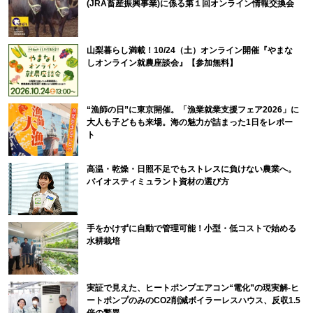
(JRA畜産振興事業)に係る第１回オンライン情報交換会
山梨暮らし満載！10/24（土）オンライン開催『やまな
しオンライン就農座談会』【参加無料】
“漁師の日”に東京開催。「漁業就業支援フェア2026」に
大人も子どもも来場。海の魅力が詰まった1日をレポー
ト
高温・乾燥・日照不足でもストレスに負けない農業へ。
バイオスティミュラント資材の選び方
手をかけずに自動で管理可能！小型・低コストで始める
水耕栽培
実証で見えた、ヒートポンプエアコン“電化”の現実解-ヒ
ートポンプのみのCO2削減ボイラーレスハウス、反収1.5