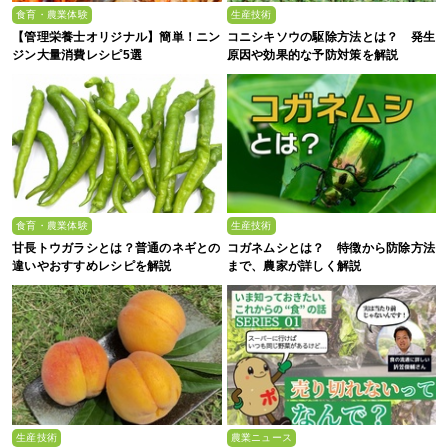
食育・農業体験
生産技術
【管理栄養士オリジナル】簡単！ニン
コニシキソウの駆除方法とは？ 発生
ジン大量消費レシピ5選
原因や効果的な予防対策を解説
食育・農業体験
生産技術
甘長トウガラシとは？普通のネギとの
コガネムシとは？ 特徴から防除方法
違いやおすすめレシピを解説
まで、農家が詳しく解説
生産技術
農業ニュース