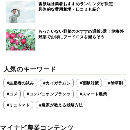
害獣駆除業者おすすめランキングが決定！
具体的な費用相場・口コミも紹介
もったいない野菜のおすすめ通販5選！規格外
野菜でお得にフードロスを減らそう
人気のキーワード
#生産者の試み
#カイガラムシ
#害獣対策
#除草剤
#コメ
#コンパニオンプランツ
#スマート農業
#ミニトマト
#農家が教える栽培方法
マイナビ農業コンテンツ