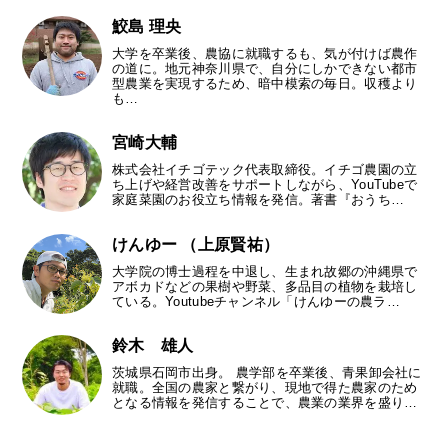
鮫島 理央
大学を卒業後、農協に就職するも、気が付けば農作
の道に。地元神奈川県で、自分にしかできない都市
型農業を実現するため、暗中模索の毎日。収穫より
も…
宮崎大輔
株式会社イチゴテック代表取締役。イチゴ農園の立
ち上げや経営改善をサポートしながら、YouTubeで
家庭菜園のお役立ち情報を発信。著書『おうち…
けんゆー （上原賢祐）
大学院の博士過程を中退し、生まれ故郷の沖縄県で
アボカドなどの果樹や野菜、多品目の植物を栽培し
ている。Youtubeチャンネル「けんゆーの農ラ…
鈴木 雄人
茨城県石岡市出身。 農学部を卒業後、青果卸会社に
就職。全国の農家と繋がり、現地で得た農家のため
となる情報を発信することで、農業の業界を盛り…