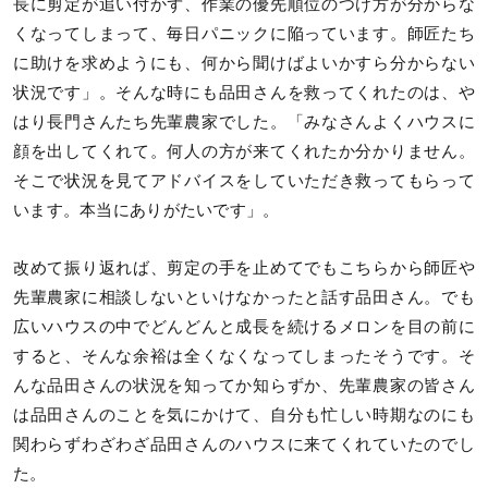
長に剪定が追い付かず、作業の優先順位のつけ方が分からな
くなってしまって、毎日パニックに陥っています。師匠たち
に助けを求めようにも、何から聞けばよいかすら分からない
状況です」。そんな時にも品田さんを救ってくれたのは、や
はり長門さんたち先輩農家でした。「みなさんよくハウスに
顔を出してくれて。何人の方が来てくれたか分かりません。
そこで状況を見てアドバイスをしていただき救ってもらって
います。本当にありがたいです」。
改めて振り返れば、剪定の手を止めてでもこちらから師匠や
先輩農家に相談しないといけなかったと話す品田さん。でも
広いハウスの中でどんどんと成長を続けるメロンを目の前に
すると、そんな余裕は全くなくなってしまったそうです。そ
んな品田さんの状況を知ってか知らずか、先輩農家の皆さん
は品田さんのことを気にかけて、自分も忙しい時期なのにも
関わらずわざわざ品田さんのハウスに来てくれていたのでし
た。