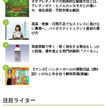
オオアレチノギクの効果的な駆除方法とは。
アレチノギク・ヒメムカシヨモギとの違い
や、発生原因・予防対策を解説
高温・乾燥・日照不足でもストレスに負けな
い農業へ。バイオスティミュラント資材の選
び方
気候変動で早く・長く発生する害虫をしっか
り防除。通年使える気門封鎖剤『フーモン』
【マンガ】ハンターガールの害獣日誌《第9
話》いのちと向き合う解体現場(後編)
注目ライター