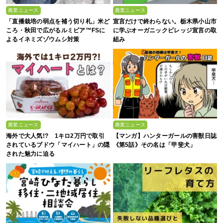
農業ニュース
農業ニュース
「直播栽培の弱点を補う切り札」米ど
宣言だけで終わらない。栃木県小山市
ころ・秋田で広がるルミビア™FSに
に学ぶオーガニックビレッジ宣言の取
よるイネミズゾウムシ対策
組み
農業ニュース
農業ニュース
海外で大人気!? 1キロ2万円で取引
【マンガ】ハンターガールの害獣日誌
されているブドウ「マイハート」の隠
《第5話》その名は「甲斐犬」
された魅力に迫る