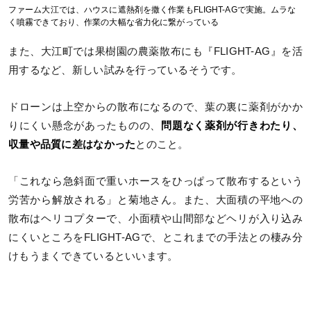
ファーム大江では、ハウスに遮熱剤を撒く作業もFLIGHT-AGで実施。ムラな
く噴霧できており、作業の大幅な省力化に繋がっている
また、大江町では果樹園の農薬散布にも『FLIGHT-AG』を活
用するなど、新しい試みを行っているそうです。
ドローンは上空からの散布になるので、葉の裏に薬剤がかか
りにくい懸念があったものの、
問題なく薬剤が行きわたり、
収量や品質に差はなかった
とのこと。
「これなら急斜面で重いホースをひっぱって散布するという
労苦から解放される」と菊地さん。また、大面積の平地への
散布はヘリコプターで、小面積や山間部などヘリが入り込み
にくいところをFLIGHT-AGで、とこれまでの手法との棲み分
けもうまくできているといいます。