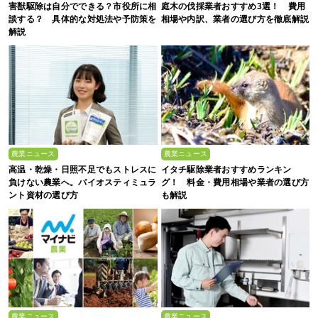
害獣駆除は自分でできる？市役所に相
庭木の伐採業者おすすめ3選！ 費用
談する？ 具体的な対処法や予防策を
相場や内訳、業者の選び方を徹底解説
解説
農業ニュース
農業ニュース
高温・乾燥・日照不足でもストレスに
イタチ駆除業者おすすめランキン
負けない農業へ。バイオスティミュラ
グ！ 料金・費用相場や業者の選び方
ント資材の選び方
も解説
農業ニュース
農業ニュース