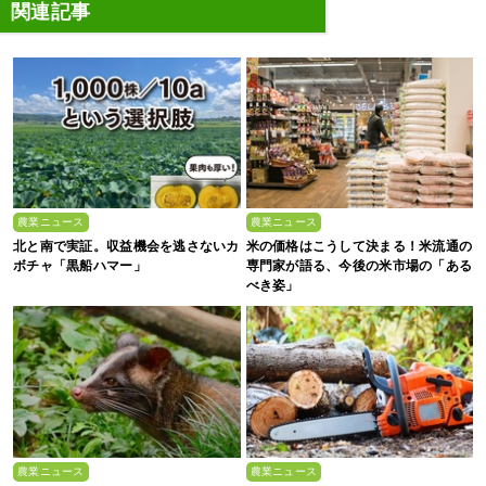
関連記事
農業ニュース
農業ニュース
北と南で実証。収益機会を逃さないカ
米の価格はこうして決まる！米流通の
ボチャ「黒船ハマー」
専門家が語る、今後の米市場の「ある
べき姿」
農業ニュース
農業ニュース