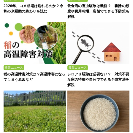
2026年、コメ相場は崩れるのか？令
飲食店の害虫駆除は義務？ 駆除の頻
和の米騒動の終わりを読む
度や費用相場、店舗でできる予防策も
解説
農業ニュース
農業ニュース
稲の高温障害対策は？高温障害になっ
シロアリ駆除は必要ない？ 対策不要
てしまう原因など
な家の特徴や自分でできる予防方法を
解説