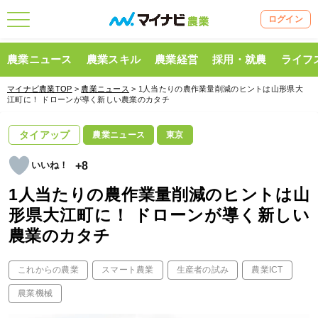
ログイン
農業ニュース
農業スキル
農業経営
採用・就農
ライフ
マイナビ農業TOP
>
農業ニュース
> 1人当たりの農作業量削減のヒントは山形県大
江町に！ ドローンが導く新しい農業のカタチ
タイアップ
農業ニュース
東京
+8
1人当たりの農作業量削減のヒントは山
形県大江町に！ ドローンが導く新しい
農業のカタチ
これからの農業
スマート農業
生産者の試み
農業ICT
農業機械