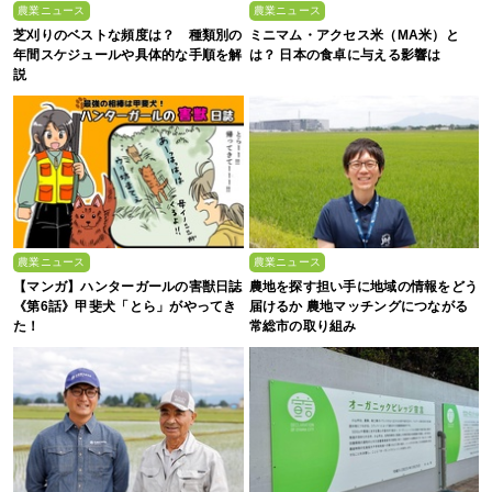
農業ニュース
農業ニュース
芝刈りのベストな頻度は？ 種類別の
ミニマム・アクセス米（MA米）と
年間スケジュールや具体的な手順を解
は？ 日本の食卓に与える影響は
説
農業ニュース
農業ニュース
【マンガ】ハンターガールの害獣日誌
農地を探す担い手に地域の情報をどう
《第6話》甲斐犬「とら」がやってき
届けるか 農地マッチングにつながる
た！
常総市の取り組み