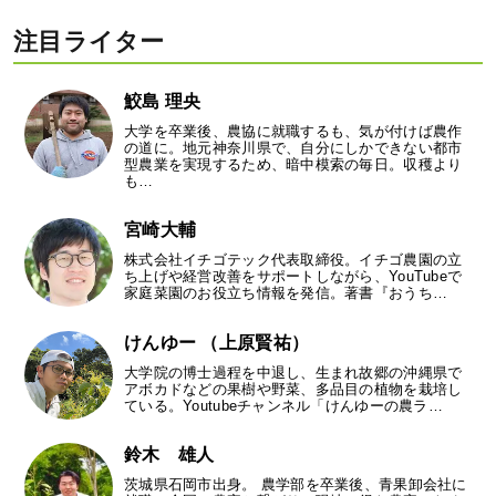
注目ライター
鮫島 理央
大学を卒業後、農協に就職するも、気が付けば農作
の道に。地元神奈川県で、自分にしかできない都市
型農業を実現するため、暗中模索の毎日。収穫より
も…
宮崎大輔
株式会社イチゴテック代表取締役。イチゴ農園の立
ち上げや経営改善をサポートしながら、YouTubeで
家庭菜園のお役立ち情報を発信。著書『おうち…
けんゆー （上原賢祐）
大学院の博士過程を中退し、生まれ故郷の沖縄県で
アボカドなどの果樹や野菜、多品目の植物を栽培し
ている。Youtubeチャンネル「けんゆーの農ラ…
鈴木 雄人
茨城県石岡市出身。 農学部を卒業後、青果卸会社に