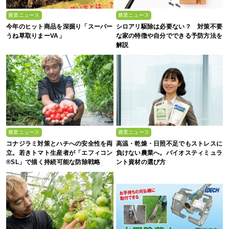
農業ニュース
農業ニュース
今年のヒット商品を深掘り「スーパー
シロアリ駆除は必要ない？ 対策不要
うね草取りまーVA」
な家の特徴や自分でできる予防方法を
解説
農業ニュース
農業ニュース
コナジラミ対策とハチへの安全性を両
高温・乾燥・日照不足でもストレスに
立。若きトマト生産者が「エフィコン
負けない農業へ。バイオスティミュラ
®SL」で描く持続可能な防除戦略
ント資材の選び方