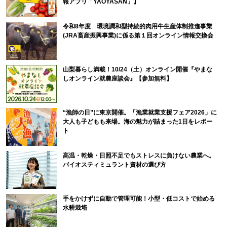
報アプリ「YAOYASAN」】
令和8年度 環境調和型持続的肉用牛生産体制推進事業
(JRA畜産振興事業)に係る第１回オンライン情報交換会
山梨暮らし満載！10/24（土）オンライン開催『やまな
しオンライン就農座談会』【参加無料】
“漁師の日”に東京開催。「漁業就業支援フェア2026」に
大人も子どもも来場。海の魅力が詰まった1日をレポー
ト
高温・乾燥・日照不足でもストレスに負けない農業へ。
バイオスティミュラント資材の選び方
手をかけずに自動で管理可能！小型・低コストで始める
水耕栽培