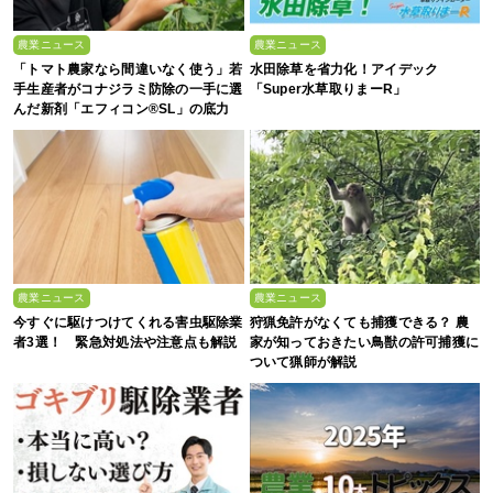
農業ニュース
農業ニュース
「トマト農家なら間違いなく使う」若
水田除草を省力化！アイデック
手生産者がコナジラミ防除の一手に選
「Super水草取りまーR」
んだ新剤「エフィコン®SL」の底力
農業ニュース
農業ニュース
今すぐに駆けつけてくれる害虫駆除業
狩猟免許がなくても捕獲できる？ 農
者3選！ 緊急対処法や注意点も解説
家が知っておきたい鳥獣の許可捕獲に
ついて猟師が解説