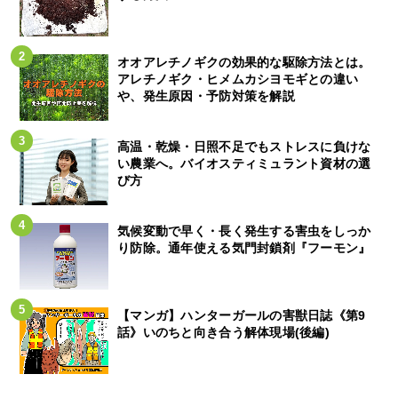
オオアレチノギクの効果的な駆除方法とは。
アレチノギク・ヒメムカシヨモギとの違い
や、発生原因・予防対策を解説
高温・乾燥・日照不足でもストレスに負けな
い農業へ。バイオスティミュラント資材の選
び方
気候変動で早く・長く発生する害虫をしっか
り防除。通年使える気門封鎖剤『フーモン』
【マンガ】ハンターガールの害獣日誌《第9
話》いのちと向き合う解体現場(後編)