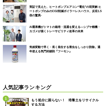
実証で見えた、ヒートポンプエアコン“電化”の現実解-ヒ
ートポンプのみのCO2削減ボイラーレスハウス、反収1.5
倍の驚異-
AI選果機がトマトの栽培・流通を変える―シブヤ精機・
カゴメが描くトレーサビリティ改革の未来
気候変動で早く・長く発生する害虫をしっかり防除。通
年使える気門封鎖剤『フーモン』
人気記事ランキング
もう処分に困らない！ 培養土をリサイクル
する方法