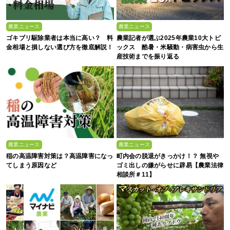
農業ニュース
農業ニュース
ゴキブリ駆除業者は本当に高い？ 料
農業記者が選ぶ2025年農業10大トピ
金相場と損しない選び方を徹底解説！
ックス 酷暑・米騒動・病害虫から生
産技術までを振り返る
農業ニュース
農業ニュース
稲の高温障害対策は？高温障害になっ
町内会の脱退がきっかけ！？ 無視や
てしまう原因など
ゴミ出しの嫌がらせに辟易【農業法律
相談所＃11】