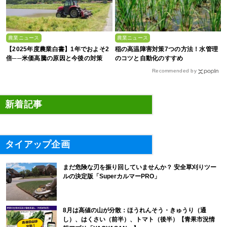
農業ニュース
農業ニュース
【2025年度農業白書】1年でおよそ2
稲の高温障害対策7つの方法！水管理
倍──米価高騰の原因と今後の対策
のコツと自動化のすすめ
Recommended by
新着記事
タイアップ企画
まだ危険な刃を振り回していませんか？ 安全草刈りツー
ルの決定版「SuperカルマーPRO」
8月は高値の山が分散：ほうれんそう・きゅうり（通
し）、はくさい（前半）、トマト（後半）【青果市況情