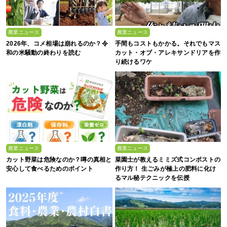
農業ニュース
農業ニュース
2026年、コメ相場は崩れるのか？令
手間もコストもかかる。それでもマス
和の米騒動の終わりを読む
カット・オブ・アレキサンドリアを作
り続けるワケ
農業ニュース
農業ニュース
カット野菜は危険なのか？噂の真相と
菜園士が教えるミミズ式コンポストの
安心して食べるためのポイント
作り方！ 生ごみが極上の肥料に化け
るマル秘テクニックを伝授