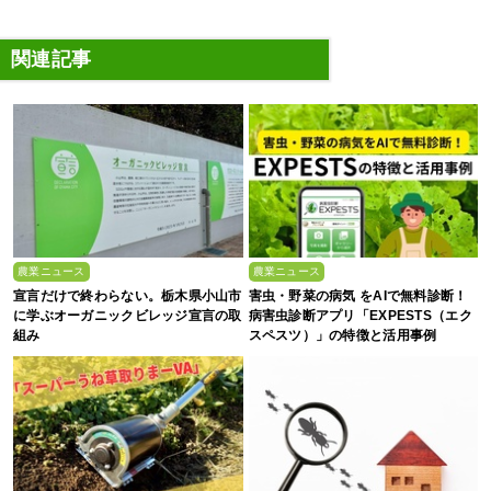
関連記事
農業ニュース
農業ニュース
宣言だけで終わらない。栃木県小山市
害虫・野菜の病気 をAIで無料診断！
に学ぶオーガニックビレッジ宣言の取
病害虫診断アプリ「EXPESTS（エク
組み
スペスツ）」の特徴と活用事例