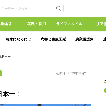
農業経営
就農・採用
ライフスタイル
エリア
農家になるには
病害と害虫図鑑
農業用語集
量日本一！
公開日：
2023年08月23日
日本一！