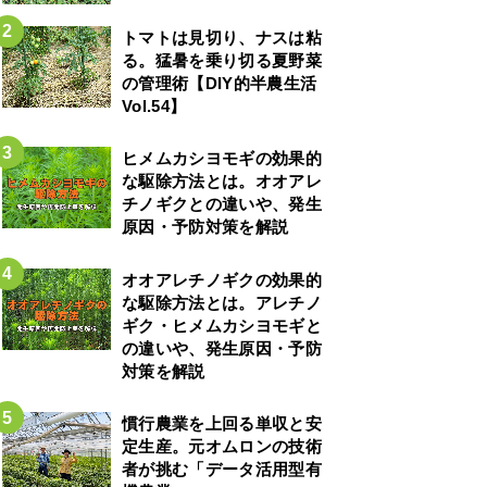
トマトは見切り、ナスは粘
る。猛暑を乗り切る夏野菜
の管理術【DIY的半農生活
Vol.54】
ヒメムカシヨモギの効果的
な駆除方法とは。オオアレ
チノギクとの違いや、発生
原因・予防対策を解説
オオアレチノギクの効果的
な駆除方法とは。アレチノ
ギク・ヒメムカシヨモギと
の違いや、発生原因・予防
対策を解説
慣行農業を上回る単収と安
定生産。元オムロンの技術
者が挑む「データ活用型有