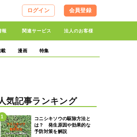
ログイン
会員登録
情報
関連サービス
法人のお客様
連載
漫画
特集
人気記事ランキング
コニシキソウの駆除方法と
は？ 発生原因や効果的な
予防対策を解説