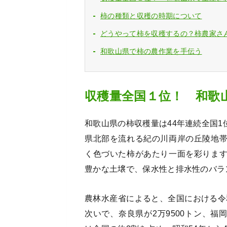
柿の種類と収穫の時期について
どうやって柿を収穫するの？柿農家さ
和歌山県で柿の農作業を手伝う
収穫量全国１位！ 和歌
和歌山県の柿収穫量は44年連続全国1
県北部を流れる紀の川両岸の丘陵地
く色づいた柿があたり一面を彩りま
豊かな土壌で、保水性と排水性のバラ
農林水産省によると、全国における令和
次いで、奈良県が2万9500トン、福