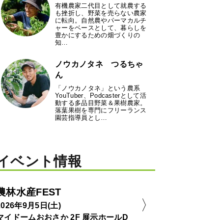
有機農家二代目として就農する
も挫折し、野菜を売らない農家
に転向。自然農やパーマカルチ
ャーをベースとして、暮らしを
豊かにするための畑づくりの
知…
ノウカノタネ つるちゃ
ん
「ノウカノタネ」という農系
YouTuber、Podcasterとして活
動する多品目野菜＆果樹農家。
落葉果樹を専門にフリーランス
園芸指導員とし…
イベント情報
農林水産FEST
2026年9月5日(土)
マイドームおおさか 2F 展示ホールD