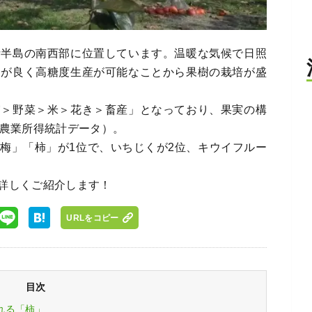
伊半島の南西部に位置しています。温暖な気候で日照
けが良く高糖度生産が可能なことから果樹の栽培が盛
実＞野菜＞米＞花き＞畜産」となっており、果実の構
産農業所得統計データ）。
梅」「柿」が1位で、いちじくが2位、キウイフルー
詳しくご紹介します！
URLをコピー
目次
れる「柿」