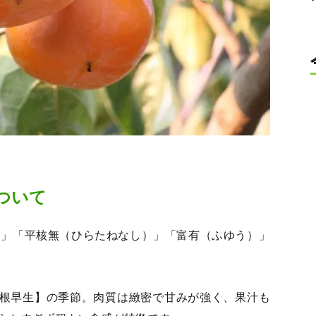
ついて
）」「平核無（ひらたねなし）」「富有（ふゆう）」
刀根早生】の季節。肉質は緻密で甘みが強く、果汁も