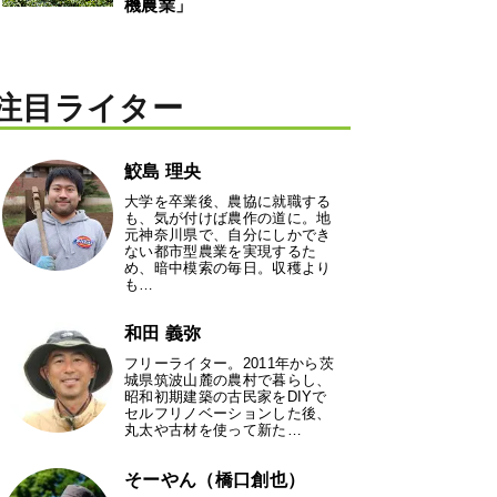
機農業」
注目ライター
鮫島 理央
大学を卒業後、農協に就職する
も、気が付けば農作の道に。地
元神奈川県で、自分にしかでき
ない都市型農業を実現するた
め、暗中模索の毎日。収穫より
も…
和田 義弥
フリーライター。2011年から茨
城県筑波山麓の農村で暮らし、
昭和初期建築の古民家をDIYで
セルフリノベーションした後、
丸太や古材を使って新た…
そーやん（橋口創也）