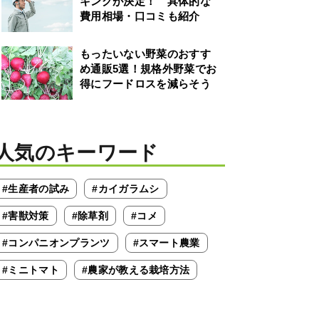
キングが決定！ 具体的な
費用相場・口コミも紹介
もったいない野菜のおすす
め通販5選！規格外野菜でお
得にフードロスを減らそう
人気のキーワード
#生産者の試み
#カイガラムシ
#害獣対策
#除草剤
#コメ
#コンパニオンプランツ
#スマート農業
#ミニトマト
#農家が教える栽培方法