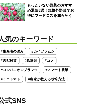
もったいない野菜のおすす
め通販5選！規格外野菜でお
得にフードロスを減らそう
人気のキーワード
#生産者の試み
#カイガラムシ
#害獣対策
#除草剤
#コメ
#コンパニオンプランツ
#スマート農業
#ミニトマト
#農家が教える栽培方法
公式SNS