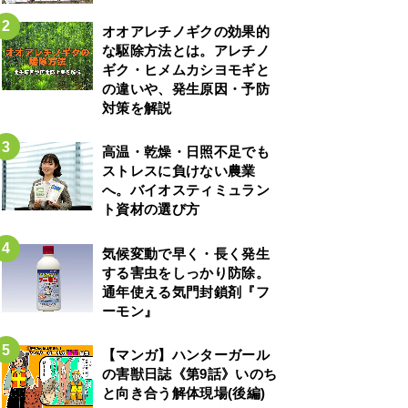
オオアレチノギクの効果的
な駆除方法とは。アレチノ
ギク・ヒメムカシヨモギと
の違いや、発生原因・予防
対策を解説
高温・乾燥・日照不足でも
ストレスに負けない農業
へ。バイオスティミュラン
ト資材の選び方
気候変動で早く・長く発生
する害虫をしっかり防除。
通年使える気門封鎖剤『フ
ーモン』
【マンガ】ハンターガール
の害獣日誌《第9話》いのち
と向き合う解体現場(後編)