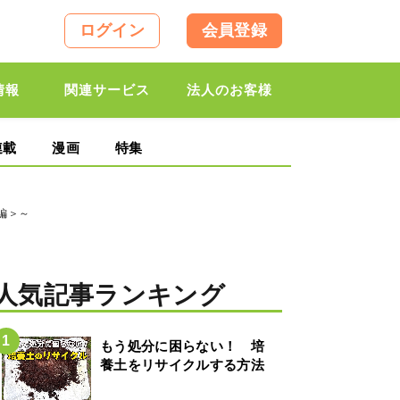
ログイン
会員登録
情報
関連サービス
法人のお客様
連載
漫画
特集
府編＞～
人気記事ランキング
もう処分に困らない！ 培
養土をリサイクルする方法