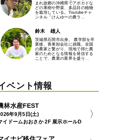
まれ故郷の沖縄県でアボカドな
どの果樹や野菜、多品目の植物
を栽培している。Youtubeチャ
ンネル「けんゆーの農ラ…
鈴木 雄人
茨城県石岡市出身。 農学部を卒
業後、青果卸会社に就職。全国
の農家と繋がり、現地で得た農
家のためとなる情報を発信する
ことで、農業の業界を盛り…
イベント情報
農林水産FEST
2026年9月5日(土)
マイドームおおさか 2F 展示ホールD
マイナビ移住フェア