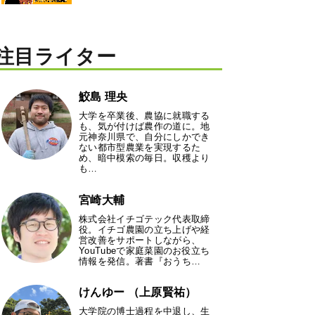
注目ライター
鮫島 理央
大学を卒業後、農協に就職する
も、気が付けば農作の道に。地
元神奈川県で、自分にしかでき
ない都市型農業を実現するた
め、暗中模索の毎日。収穫より
も…
宮崎大輔
株式会社イチゴテック代表取締
役。イチゴ農園の立ち上げや経
営改善をサポートしながら、
YouTubeで家庭菜園のお役立ち
情報を発信。著書『おうち…
けんゆー （上原賢祐）
大学院の博士過程を中退し、生