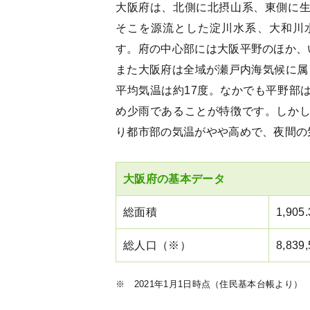
大阪府は、北側に北摂山系、東側に
そこを源流とした淀川水系、大和川
す。府の中心部には大阪平野のほか、
また大阪府は全域が瀬戸内海気候に属し
平均気温は約17度。なかでも平野部
め少雨であることが特徴です。しか
り都市部の気温がやや高めで、夜間の
大阪府の基本データ
総面積
1,905
総人口（※）
8,839
※ 2021年1月1日時点（住民基本台帳より）