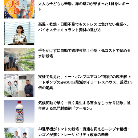
大人も子どもも来場。海の魅力が詰まった1日をレポー
ト
高温・乾燥・日照不足でもストレスに負けない農業へ。
バイオスティミュラント資材の選び方
手をかけずに自動で管理可能！小型・低コストで始める
水耕栽培
実証で見えた、ヒートポンプエアコン“電化”の現実解-ヒ
ートポンプのみのCO2削減ボイラーレスハウス、反収1.5
倍の驚異-
気候変動で早く・長く発生する害虫をしっかり防除。通
年使える気門封鎖剤『フーモン』
AI選果機がトマトの栽培・流通を変える―シブヤ精機・
カゴメが描くトレーサビリティ改革の未来