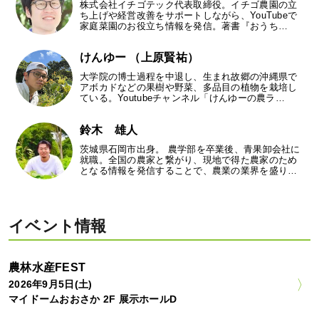
株式会社イチゴテック代表取締役。イチゴ農園の立
ち上げや経営改善をサポートしながら、YouTubeで
家庭菜園のお役立ち情報を発信。著書『おうち…
けんゆー （上原賢祐）
大学院の博士過程を中退し、生まれ故郷の沖縄県で
アボカドなどの果樹や野菜、多品目の植物を栽培し
ている。Youtubeチャンネル「けんゆーの農ラ…
鈴木 雄人
茨城県石岡市出身。 農学部を卒業後、青果卸会社に
就職。全国の農家と繋がり、現地で得た農家のため
となる情報を発信することで、農業の業界を盛り…
イベント情報
農林水産FEST
2026年9月5日(土)
マイドームおおさか 2F 展示ホールD