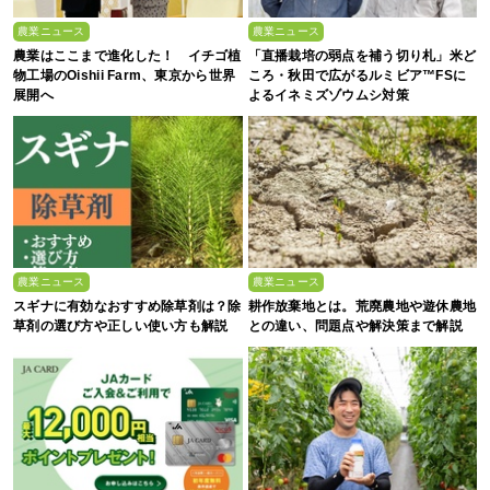
農業ニュース
農業ニュース
農業はここまで進化した！ イチゴ植
「直播栽培の弱点を補う切り札」米ど
物工場のOishii Farm、東京から世界
ころ・秋田で広がるルミビア™FSに
展開へ
よるイネミズゾウムシ対策
農業ニュース
農業ニュース
スギナに有効なおすすめ除草剤は？除
耕作放棄地とは。荒廃農地や遊休農地
草剤の選び方や正しい使い方も解説
との違い、問題点や解決策まで解説