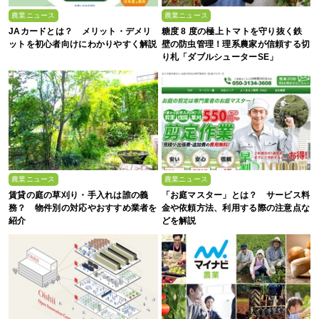
農業ニュース
農業ニュース
JAカードとは？ メリット・デメリ
糖度 8 度の極上トマトを守り抜く鉄
ットを初心者向けにわかりやすく解説
壁の防虫管理！理系農家が信頼する切
り札「ダブルシューターSE」
農業ニュース
農業ニュース
賃貸の庭の草刈り・手入れは誰の義
「お庭マスター」とは？ サービス料
務？ 物件別の対応やおすすめ業者を
金や依頼方法、利用する際の注意点な
紹介
どを解説