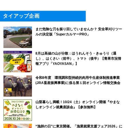
タイアップ企画
まだ危険な刃を振り回していませんか？ 安全草刈りツー
ルの決定版「SuperカルマーPRO」
8月は高値の山が分散：ほうれんそう・きゅうり（通
し）、はくさい（前半）、トマト（後半）【青果市況情
報アプリ「YAOYASAN」】
令和8年度 環境調和型持続的肉用牛生産体制推進事業
(JRA畜産振興事業)に係る第１回オンライン情報交換会
山梨暮らし満載！10/24（土）オンライン開催『やまな
しオンライン就農座談会』【参加無料】
“漁師の日”に東京開催。「漁業就業支援フェア2026」に