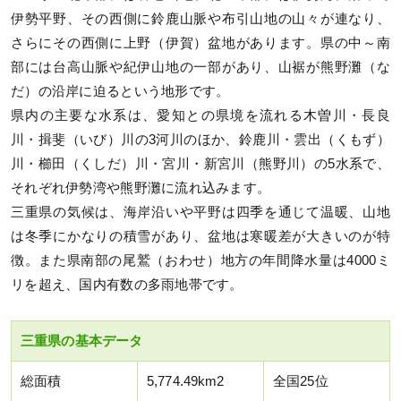
伊勢平野、その西側に鈴鹿山脈や布引山地の山々が連なり、
さらにその西側に上野（伊賀）盆地があります。県の中～南
部には台高山脈や紀伊山地の一部があり、山裾が熊野灘（な
だ）の沿岸に迫るという地形です。
県内の主要な水系は、愛知との県境を流れる木曽川・長良
川・揖斐（いび）川の3河川のほか、鈴鹿川・雲出（くもず）
川・櫛田（くしだ）川・宮川・新宮川（熊野川）の5水系で、
それぞれ伊勢湾や熊野灘に流れ込みます。
三重県の気候は、海岸沿いや平野は四季を通じて温暖、山地
は冬季にかなりの積雪があり、盆地は寒暖差が大きいのが特
徴。また県南部の尾鷲（おわせ）地方の年間降水量は4000ミ
リを超え、国内有数の多雨地帯です。
三重県の基本データ
総面積
5,774.49km2
全国25位