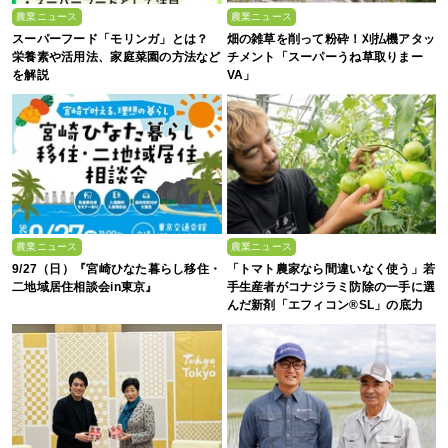
農業ニュース
農業ニュース
スーパーフード「モリンガ」とは？
畑の雑草を削って粉砕！刈払機アタッ
栄養素や活用法、家庭菜園の方法など
チメント「スーパーうね草取りまー
を解説
VA」
農業ニュース
農業ニュース
9/27（日）『宮崎ひなた暮らし移住・
「トマト農家なら間違いなく使う」若
二地域居住相談会in東京』
手生産者がコナジラミ防除の一手に選
んだ新剤「エフィコン®SL」の底力