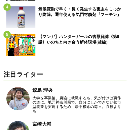
気候変動で早く・長く発生する害虫をしっか
り防除。通年使える気門封鎖剤『フーモン』
【マンガ】ハンターガールの害獣日誌《第9
話》いのちと向き合う解体現場(後編)
注目ライター
鮫島 理央
大学を卒業後、農協に就職するも、気が付けば農作
の道に。地元神奈川県で、自分にしかできない都市
型農業を実現するため、暗中模索の毎日。収穫より
も…
宮崎大輔