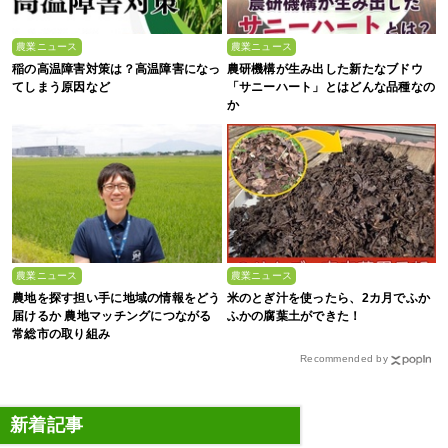
農業ニュース
農業ニュース
稲の高温障害対策は？高温障害になっ
農研機構が生み出した新たなブドウ
てしまう原因など
「サニーハート」とはどんな品種なの
か
農業ニュース
農業ニュース
農地を探す担い手に地域の情報をどう
米のとぎ汁を使ったら、2カ月でふか
届けるか 農地マッチングにつながる
ふかの腐葉土ができた！
常総市の取り組み
Recommended by
新着記事