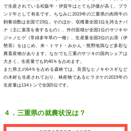
で生産されている松阪牛・伊賀牛はとても評価が高く、ブラ
ンド牛として有名です。ちなみに2019年の三重県の肉用牛の
飼養頭数は全国で23位。そのほか、収穫量全国1位を誇るナバ
ナ（主に葉茎を食するもの）、作付面積が全国1位のサツキや
ジャノヒゲ（常緑多年草の一種）、生産量全国3位のお茶（伊
勢茶）をはじめ、米・トマト・みかん・熊野地鶏など多彩な
農畜産物があります。なかでも三重のサツキの国内シェアは
大きく、生産量でも約40％を占めます。
また県土の64％を占める森林では、良質なヒノキやスギなど
の木材も生産されており、林産物であるヒラタケの2019年の
生産量は134トンで全国5位です。
４．三重県の就農状況は？