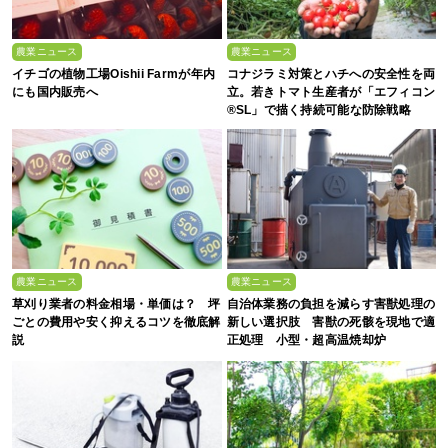
農業ニュース
農業ニュース
イチゴの植物工場Oishii Farmが年内
コナジラミ対策とハチへの安全性を両
にも国内販売へ
立。若きトマト生産者が「エフィコン
®SL」で描く持続可能な防除戦略
農業ニュース
農業ニュース
草刈り業者の料金相場・単価は？ 坪
自治体業務の負担を減らす害獣処理の
ごとの費用や安く抑えるコツを徹底解
新しい選択肢 害獣の死骸を現地で適
説
正処理 小型・超高温焼却炉
『ACE0.5型』