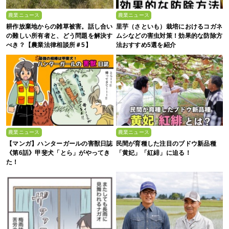
農業ニュース
農業ニュース
耕作放棄地からの雑草被害。話し合い
里芋（さといも）栽培におけるコガネ
の難しい所有者と、どう問題を解決す
ムシなどの害虫対策！効果的な防除方
べき？【農業法律相談所＃5】
法おすすめ5選を紹介
農業ニュース
農業ニュース
【マンガ】ハンターガールの害獣日誌
民間が育種した注目のブドウ新品種
《第6話》甲斐犬「とら」がやってき
「黄妃」「紅緋」に迫る！
た！