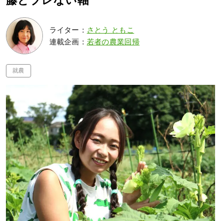
藤とブレない軸
ライター：
さとう ともこ
連載企画：
若者の農業回帰
就農