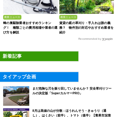
農業ニュース
農業ニュース
蜂の巣駆除業者おすすめランキン
賃貸の庭の草刈り・手入れは誰の義
グ！ 種類ごとの費用相場や業者の選
務？ 物件別の対応やおすすめ業者を
び方を解説
紹介
Recommended by
新着記事
タイアップ企画
まだ危険な刃を振り回していませんか？ 安全草刈りツー
ルの決定版「SuperカルマーPRO」
8月は高値の山が分散：ほうれんそう・きゅうり（通
し）、はくさい（前半）、トマト（後半）【青果市況情