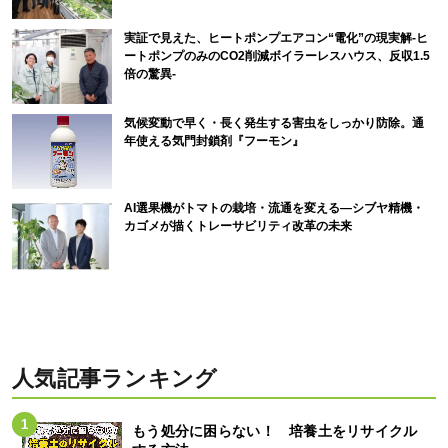
実証で見えた、ヒートポンプエアコン“電化”の現実解-ヒ
ートポンプのみのCO2削減ボイラーレスハウス、反収1.5
倍の驚異-
気候変動で早く・長く発生する害虫をしっかり防除。通
年使える気門封鎖剤『フーモン』
AI選果機がトマトの栽培・流通を変える―シブヤ精機・
カゴメが描くトレーサビリティ改革の未来
人気記事ランキング
もう処分に困らない！ 培養土をリサイクル