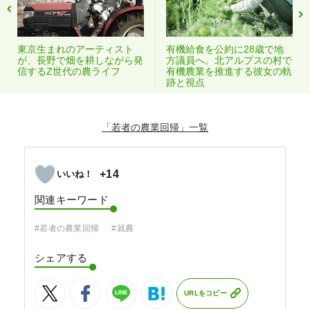
東京生まれのアーティスト
有機給食を公約に28歳で地
が、長野で畑を耕しながら発
方議員へ。北アルプスの村で
信するZ世代の農ライフ
有機農業を推進する彼女の軌
跡と視点
「若者の農業回帰」
+14
関連キーワード
#若者の農業回帰
#就農
シェアする
URLをコピー