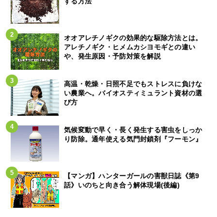
する方法
オオアレチノギクの効果的な駆除方法とは。
アレチノギク・ヒメムカシヨモギとの違い
や、発生原因・予防対策を解説
高温・乾燥・日照不足でもストレスに負けな
い農業へ。バイオスティミュラント資材の選
び方
気候変動で早く・長く発生する害虫をしっか
り防除。通年使える気門封鎖剤『フーモン』
【マンガ】ハンターガールの害獣日誌《第9
話》いのちと向き合う解体現場(後編)