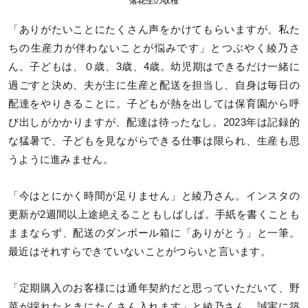
落花生の収穫
「ありがたいことにたくさん声をかけてもらいますが、私た
ちの生産力が伴わないことが悩みです」とつぶやく綾乃さ
ん。子どもは、０歳、3歳、4歳。幼児期はできるだけ一緒に
過ごすと決め、夫が主に生産と配送を担当し、自身は毎日の
配達をやりきることに。子どもが熱を出しては保育園から呼
び出しがかかりますが、配達は待ったなし。2023年は記録的
な猛暑で、子どもを見ながらできる仕事は限られ、生産も思
うように進みません。
「今はとにかく時間が足りません」と綾乃さん。インスタの
更新が2週間以上途絶えることもしばしば。手紙を書くことも
ままならず、配送のダンボール箱に「ありがとう」と一筆。
最近はそれすらできていないことがつらいと言います。
「定期購入のお客様には通年契約だと思っていただいて、野
菜が採れたときにたくさん入れます」と綾乃さん。誠実に築