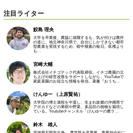
注目ライター
鮫島 理央
大学を卒業後、農協に就職するも、気が付けば農作
の道に。地元神奈川県で、自分にしかできない都市
型農業を実現するため、暗中模索の毎日。収穫より
も…
宮崎大輔
株式会社イチゴテック代表取締役。イチゴ農園の立
ち上げや経営改善をサポートしながら、YouTubeで
家庭菜園のお役立ち情報を発信。著書『おうち…
けんゆー （上原賢祐）
大学院の博士過程を中退し、生まれ故郷の沖縄県で
アボカドなどの果樹や野菜、多品目の植物を栽培し
ている。Youtubeチャンネル「けんゆーの農ラ…
鈴木 雄人
茨城県石岡市出身。 農学部を卒業後、青果卸会社に