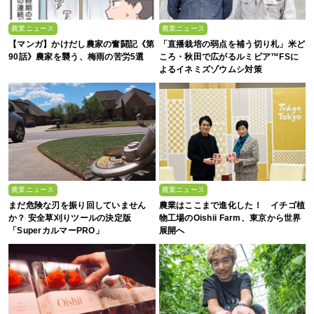
農業ニュース
農業ニュース
【マンガ】かけだし農家の奮闘記《第
「直播栽培の弱点を補う切り札」米ど
90話》農家を襲う、梅雨の苦労5選
ころ・秋田で広がるルミビア™FSに
よるイネミズゾウムシ対策
農業ニュース
農業ニュース
まだ危険な刃を振り回していません
農業はここまで進化した！ イチゴ植
か？ 安全草刈りツールの決定版
物工場のOishii Farm、東京から世界
「SuperカルマーPRO」
展開へ