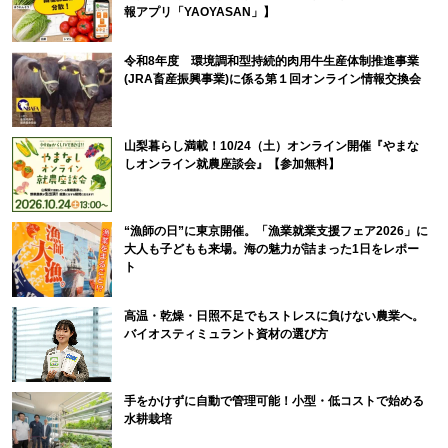
報アプリ「YAOYASAN」】
令和8年度 環境調和型持続的肉用牛生産体制推進事業
(JRA畜産振興事業)に係る第１回オンライン情報交換会
山梨暮らし満載！10/24（土）オンライン開催『やまな
しオンライン就農座談会』【参加無料】
“漁師の日”に東京開催。「漁業就業支援フェア2026」に
大人も子どもも来場。海の魅力が詰まった1日をレポー
ト
高温・乾燥・日照不足でもストレスに負けない農業へ。
バイオスティミュラント資材の選び方
手をかけずに自動で管理可能！小型・低コストで始める
水耕栽培