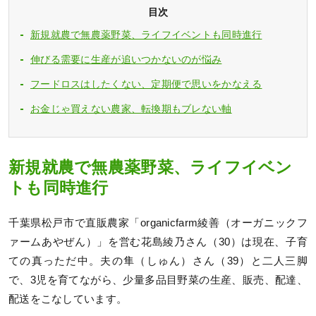
目次
新規就農で無農薬野菜、ライフイベントも同時進行
伸びる需要に生産が追いつかないのが悩み
フードロスはしたくない、定期便で思いをかなえる
お金じゃ買えない農家、転換期もブレない軸
新規就農で無農薬野菜、ライフイベン
トも同時進行
千葉県松戸市で直販農家「organicfarm綾善（オーガニックフ
ァームあやぜん）」を営む花島綾乃さん（30）は現在、子育
ての真っただ中。夫の隼（しゅん）さん（39）と二人三脚
で、3児を育てながら、少量多品目野菜の生産、販売、配達、
配送をこなしています。