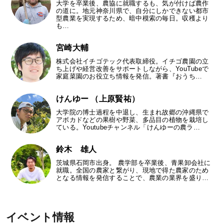
大学を卒業後、農協に就職するも、気が付けば農作
の道に。地元神奈川県で、自分にしかできない都市
型農業を実現するため、暗中模索の毎日。収穫より
も…
宮崎大輔
株式会社イチゴテック代表取締役。イチゴ農園の立
ち上げや経営改善をサポートしながら、YouTubeで
家庭菜園のお役立ち情報を発信。著書『おうち…
けんゆー （上原賢祐）
大学院の博士過程を中退し、生まれ故郷の沖縄県で
アボカドなどの果樹や野菜、多品目の植物を栽培し
ている。Youtubeチャンネル「けんゆーの農ラ…
鈴木 雄人
茨城県石岡市出身。 農学部を卒業後、青果卸会社に
就職。全国の農家と繋がり、現地で得た農家のため
となる情報を発信することで、農業の業界を盛り…
イベント情報