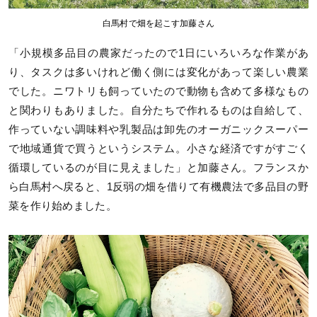
白馬村で畑を起こす加藤さん
「小規模多品目の農家だったので1日にいろいろな作業があ
り、タスクは多いけれど働く側には変化があって楽しい農業
でした。ニワトリも飼っていたので動物も含めて多様なもの
と関わりもありました。自分たちで作れるものは自給して、
作っていない調味料や乳製品は卸先のオーガニックスーパー
で地域通貨で買うというシステム。小さな経済ですがすごく
循環しているのが目に見えました」と加藤さん。フランスか
ら白馬村へ戻ると、1反弱の畑を借りて有機農法で多品目の野
菜を作り始めました。