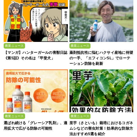
農業ニュース
農業ニュース
【マンガ】ハンターガールの害獣日誌
薬剤抵抗性に悩むハクサイ産地に待望
《第5話》その名は「甲斐犬」
の一手、「エフィコンSL」でローテ
ーション防除を刷新
農業ニュース
農業ニュース
選ばれ続ける「グレーシア乳剤」、適
里芋（さといも）栽培におけるコガネ
用拡大で広がる防除の可能性
ムシなどの害虫対策！効果的な防除方
法おすすめ5選を紹介