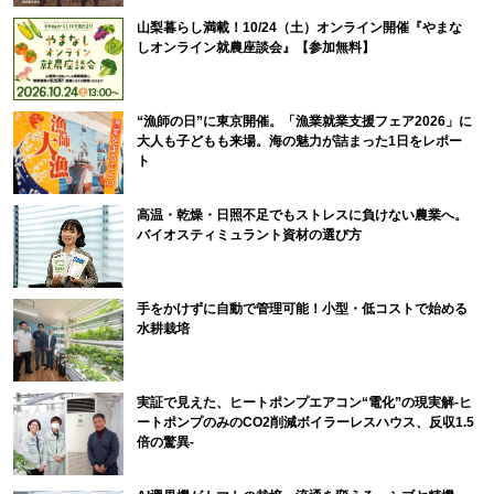
山梨暮らし満載！10/24（土）オンライン開催『やまな
しオンライン就農座談会』【参加無料】
“漁師の日”に東京開催。「漁業就業支援フェア2026」に
大人も子どもも来場。海の魅力が詰まった1日をレポー
ト
高温・乾燥・日照不足でもストレスに負けない農業へ。
バイオスティミュラント資材の選び方
手をかけずに自動で管理可能！小型・低コストで始める
水耕栽培
実証で見えた、ヒートポンプエアコン“電化”の現実解-ヒ
ートポンプのみのCO2削減ボイラーレスハウス、反収1.5
倍の驚異-