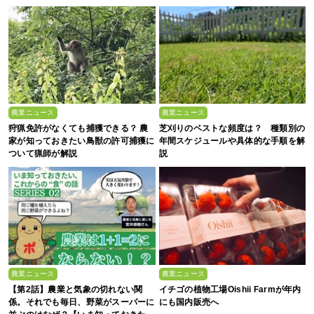
農業ニュース
農業ニュース
狩猟免許がなくても捕獲できる？ 農
芝刈りのベストな頻度は？ 種類別の
家が知っておきたい鳥獣の許可捕獲に
年間スケジュールや具体的な手順を解
ついて猟師が解説
説
農業ニュース
農業ニュース
【第2話】農業と気象の切れない関
イチゴの植物工場Oishii Farmが年内
係。それでも毎日、野菜がスーパーに
にも国内販売へ