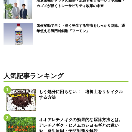
AI選果機がトマトの栽培・流通を変える―シブヤ精機・
カゴメが描くトレーサビリティ改革の未来
気候変動で早く・長く発生する害虫をしっかり防除。通
年使える気門封鎖剤『フーモン』
人気記事ランキング
もう処分に困らない！ 培養土をリサイクル
する方法
オオアレチノギクの効果的な駆除方法とは。
アレチノギク・ヒメムカシヨモギとの違い
や、発生原因・予防対策を解説