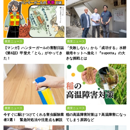
農業ニュース
農業ニュース
【マンガ】ハンターガールの害獣日誌
「失敗しない」から「成功する」水耕
《第6話》甲斐犬「とら」がやってき
栽培キットへ進化！『supotta』の大
た！
きな挑戦とは
農業ニュース
農業ニュース
今すぐに駆けつけてくれる害虫駆除業
稲の高温障害対策は？高温障害になっ
者3選！ 緊急対処法や注意点も解説
てしまう原因など