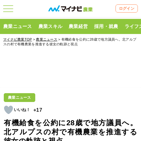
ログイン
農業ニュース
農業スキル
農業経営
採用・就農
ライフ
マイナビ農業TOP
>
農業ニュース
> 有機給食を公約に28歳で地方議員へ。北アルプ
スの村で有機農業を推進する彼女の軌跡と視点
農業ニュース
+17
有機給食を公約に28歳で地方議員へ。
北アルプスの村で有機農業を推進する