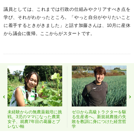
議員としては、これまでは行政の仕組みやクリアすべき点を
学び、それがわかったところ。「やっと自分がやりたいこと
に着手するときがきました」と話す加藤さんは、10月に産休
から議会に復帰。ここからがスタートです。
未経験からの無農薬栽培に挑
ゼロから高級トラクターを駆
戦。3児のママになった農業
る生産者へ。新規就農後の失
女子、就農7年目の葛藤とブ
敗を教訓に身につけた経営哲
レない軸
学