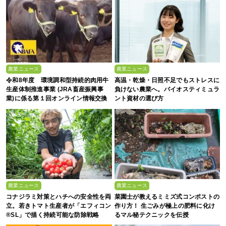
農業ニュース
農業ニュース
令和8年度 環境調和型持続的肉用牛
高温・乾燥・日照不足でもストレスに
生産体制推進事業 (JRA畜産振興事
負けない農業へ。バイオスティミュラ
業)に係る第１回オンライン情報交換
ント資材の選び方
会
農業ニュース
農業ニュース
コナジラミ対策とハチへの安全性を両
菜園士が教えるミミズ式コンポストの
立。若きトマト生産者が「エフィコン
作り方！ 生ごみが極上の肥料に化け
®SL」で描く持続可能な防除戦略
るマル秘テクニックを伝授