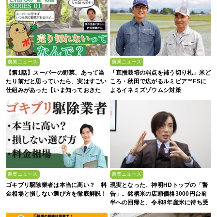
農業ニュース
農業ニュース
【第1話】スーパーの野菜、あって当
「直播栽培の弱点を補う切り札」米ど
たり前だと思っていたら、実はすごい
ころ・秋田で広がるルミビア™FSに
仕組みがあった【いま知っておきた
よるイネミズゾウムシ対策
い、これからの”食”の話】
農業ニュース
農業ニュース
ゴキブリ駆除業者は本当に高い？ 料
現実となった、神明HDトップの「警
金相場と損しない選び方を徹底解説！
告」。銘柄米の店頭価格3000円台前
半への回帰と、令和8年産米に待ち受
ける“大暴落”の可能性