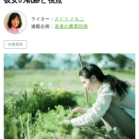
彼女の軌跡と視点
ライター：
さとう ともこ
連載企画：
若者の農業回帰
有機農業