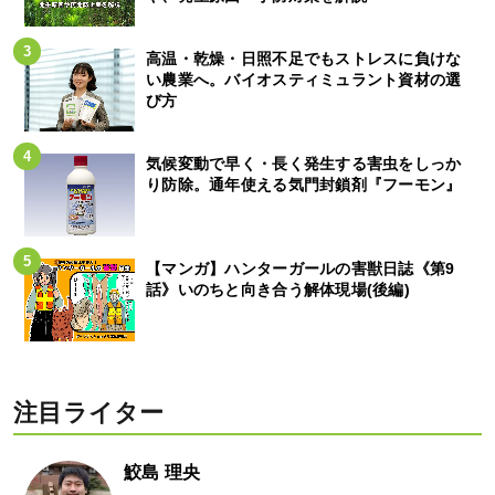
高温・乾燥・日照不足でもストレスに負けな
い農業へ。バイオスティミュラント資材の選
び方
気候変動で早く・長く発生する害虫をしっか
り防除。通年使える気門封鎖剤『フーモン』
【マンガ】ハンターガールの害獣日誌《第9
話》いのちと向き合う解体現場(後編)
注目ライター
鮫島 理央