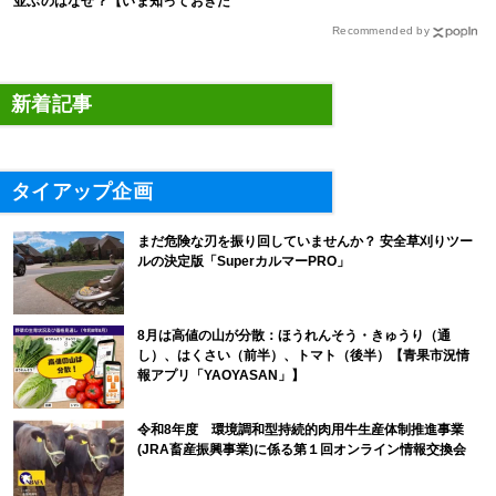
並ぶのはなぜ？【いま知っておきた
い、これからの”食”の話】
Recommended by
新着記事
タイアップ企画
まだ危険な刃を振り回していませんか？ 安全草刈りツー
ルの決定版「SuperカルマーPRO」
8月は高値の山が分散：ほうれんそう・きゅうり（通
し）、はくさい（前半）、トマト（後半）【青果市況情
報アプリ「YAOYASAN」】
令和8年度 環境調和型持続的肉用牛生産体制推進事業
(JRA畜産振興事業)に係る第１回オンライン情報交換会