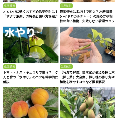
生産技術
生産技術
オヒシバに効くおすすめ除草剤とは？
観葉植物は水だけで育つ？ 水耕栽培
「ザクサ液剤」の特長と使い方を紹介
(ハイドロカルチャー）の始め方や相
性の良い植物、失敗しない管理のコツ
まで徹底解説
生産技術
生産技術
トマト・ナス・キュウリで違う？ ぐ
【写真で解説】苗木家が教える挿し木
んと育つ「水やり」のコツを科学的に
（挿し芽）大全集。挿し穂の作り方や
解説
植物を増やすコツなど徹底解説