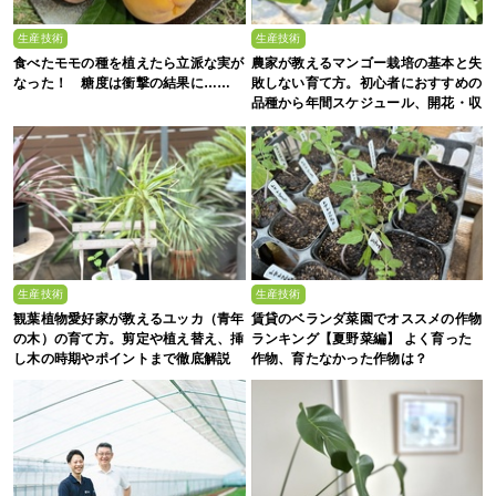
生産技術
生産技術
食べたモモの種を植えたら立派な実が
農家が教えるマンゴー栽培の基本と失
なった！ 糖度は衝撃の結果に……
敗しない育て方。初心者におすすめの
品種から年間スケジュール、開花・収
穫のコツまで徹底解説
生産技術
生産技術
観葉植物愛好家が教えるユッカ（青年
賃貸のベランダ菜園でオススメの作物
の木）の育て方。剪定や植え替え、挿
ランキング【夏野菜編】 よく育った
し木の時期やポイントまで徹底解説
作物、育たなかった作物は？