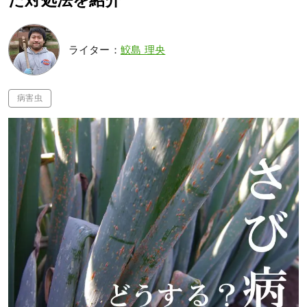
た対処法を紹介
ライター：
鮫島 理央
病害虫