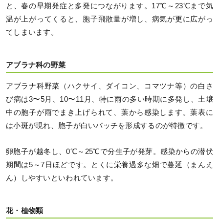
と、春の早期発症と多発につながります。17℃～23℃まで気
温が上がってくると、胞子飛散量が増し、病気が更に広がっ
てしまいます。
アブラナ科の野菜
アブラナ科野菜（ハクサイ、ダイコン、コマツナ等）の白さ
び病は3〜5月、10〜11月、特に雨の多い時期に多発し、土壌
中の胞子が雨でまき上げられて、葉から感染します。葉表に
は小斑が現れ、胞子が白いパッチを形成するのが特徴です。
卵胞子が越冬し、0℃～25℃で分生子が発芽。感染からの潜伏
期間は5～7日ほどです。とくに栄養過多な畑で蔓延（まんえ
ん）しやすいといわれています。
花・植物類