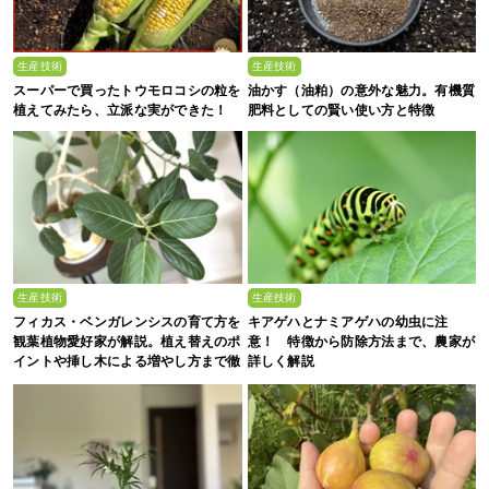
生産技術
生産技術
スーパーで買ったトウモロコシの粒を
油かす（油粕）の意外な魅力。有機質
植えてみたら、立派な実ができた！
肥料としての賢い使い方と特徴
生産技術
生産技術
フィカス・ベンガレンシスの育て方を
キアゲハとナミアゲハの幼虫に注
観葉植物愛好家が解説。植え替えのポ
意！ 特徴から防除方法まで、農家が
イントや挿し木による増やし方まで徹
詳しく解説
底解説