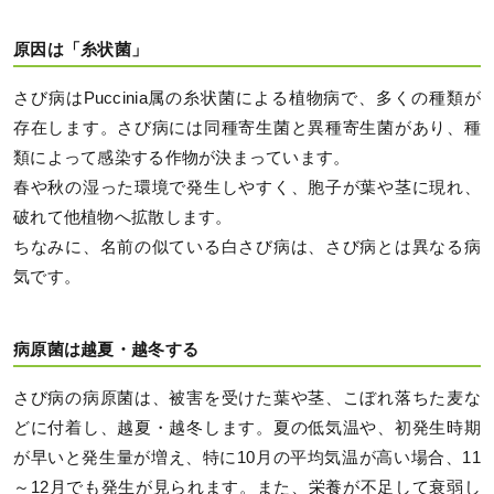
原因は「糸状菌」
さび病はPuccinia属の糸状菌による植物病で、多くの種類が
存在します。さび病には同種寄生菌と異種寄生菌があり、種
類によって感染する作物が決まっています。
春や秋の湿った環境で発生しやすく、胞子が葉や茎に現れ、
破れて他植物へ拡散します。
ちなみに、名前の似ている白さび病は、さび病とは異なる病
気です。
病原菌は越夏・越冬する
さび病の病原菌は、被害を受けた葉や茎、こぼれ落ちた麦な
どに付着し、越夏・越冬します。夏の低気温や、初発生時期
が早いと発生量が増え、特に10月の平均気温が高い場合、11
～12月でも発生が見られます。また、栄養が不足して衰弱し