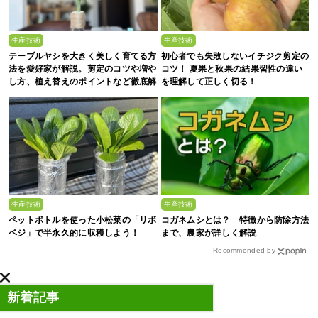
生産技術
生産技術
テーブルヤシを大きく美しく育てる方
初心者でも失敗しないイチジク剪定の
法を愛好家が解説。剪定のコツや増や
コツ！ 夏果と秋果の結果習性の違い
し方、植え替えのポイントなど徹底解
を理解して正しく切る！
剖
生産技術
生産技術
ペットボトルを使った小松菜の「リボ
コガネムシとは？ 特徴から防除方法
ベジ」で半永久的に収穫しよう！
まで、農家が詳しく解説
Recommended by
新着記事