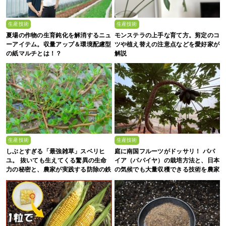
生産技術
生産技術
夏場の作物の生育鈍化を解消するニュ
モンステラの上手な育て方。剪定のコ
ーアイテム。収量アップ＆環境配慮型
ツや植え替えの注意点などを愛好家が
の紙マルチとは！？
解説
生産技術
生産技術
しぶとすぎる「最強雑草」スベリヒ
庭に南国フルーツがドッサリ！ パパ
ユ。 抜いても生えてくる驚異の生命
イア（パパイヤ）の栽培方法と、日本
力の秘密と、農家が実践する防除の鉄
の気候でも大量収穫できる技術を農家
則
が解説