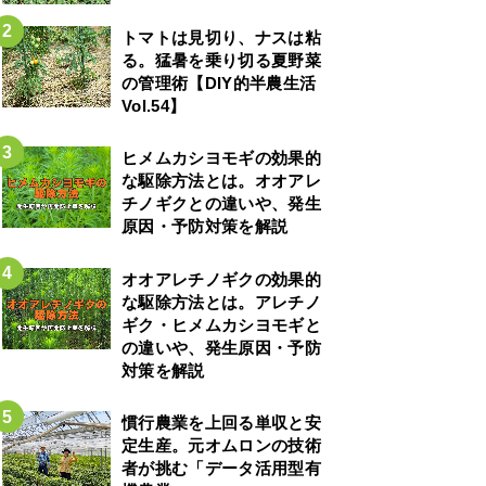
トマトは見切り、ナスは粘
る。猛暑を乗り切る夏野菜
の管理術【DIY的半農生活
Vol.54】
ヒメムカシヨモギの効果的
な駆除方法とは。オオアレ
チノギクとの違いや、発生
原因・予防対策を解説
オオアレチノギクの効果的
な駆除方法とは。アレチノ
ギク・ヒメムカシヨモギと
の違いや、発生原因・予防
対策を解説
慣行農業を上回る単収と安
定生産。元オムロンの技術
者が挑む「データ活用型有