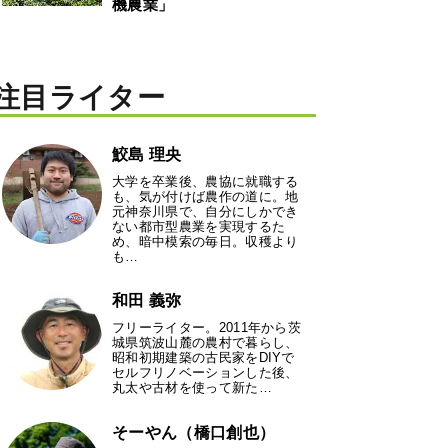
機農業」
注目ライター
鮫島 理央
大学を卒業後、農協に就職する
も、気が付けば農作の道に。地
元神奈川県で、自分にしかでき
ない都市型農業を実現するた
め、暗中模索の毎日。収穫より
も…
和田 義弥
フリーライター。2011年から茨
城県筑波山麓の農村で暮らし、
昭和初期建築の古民家をDIYで
セルフリノベーションした後、
丸太や古材を使って新た…
そーやん（橋口創也）