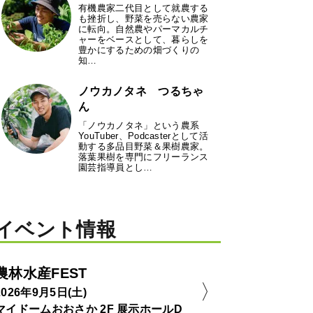
有機農家二代目として就農する
も挫折し、野菜を売らない農家
に転向。自然農やパーマカルチ
ャーをベースとして、暮らしを
豊かにするための畑づくりの
知…
ノウカノタネ つるちゃ
ん
「ノウカノタネ」という農系
YouTuber、Podcasterとして活
動する多品目野菜＆果樹農家。
落葉果樹を専門にフリーランス
園芸指導員とし…
イベント情報
農林水産FEST
2026年9月5日(土)
マイドームおおさか 2F 展示ホールD