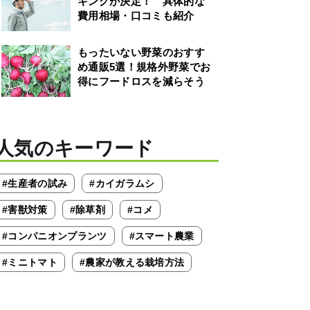
キングが決定！ 具体的な
費用相場・口コミも紹介
もったいない野菜のおすす
め通販5選！規格外野菜でお
得にフードロスを減らそう
人気のキーワード
#生産者の試み
#カイガラムシ
#害獣対策
#除草剤
#コメ
#コンパニオンプランツ
#スマート農業
#ミニトマト
#農家が教える栽培方法