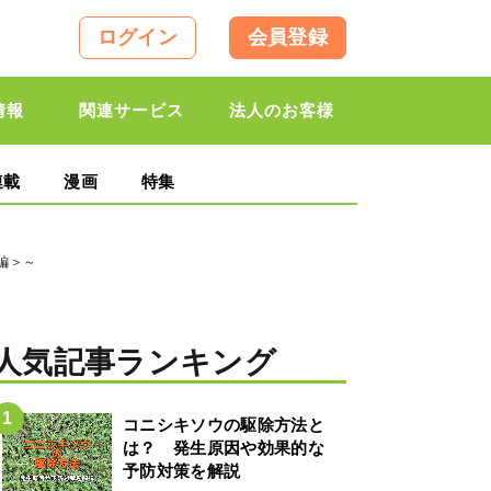
ログイン
会員登録
情報
関連サービス
法人のお客様
連載
漫画
特集
府編＞～
人気記事ランキング
コニシキソウの駆除方法と
は？ 発生原因や効果的な
予防対策を解説