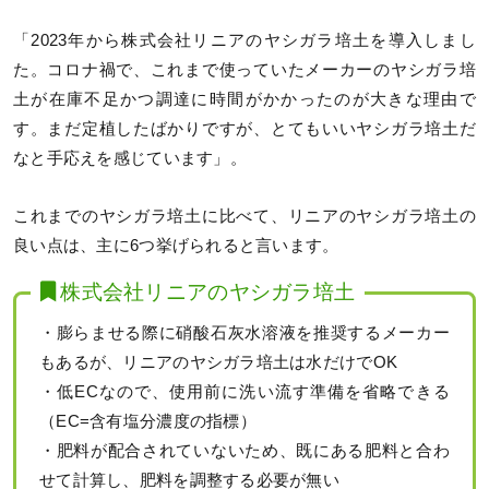
「2023年から株式会社リニアのヤシガラ培土を導入しまし
た。コロナ禍で、これまで使っていたメーカーのヤシガラ培
土が在庫不足かつ調達に時間がかかったのが大きな理由で
す。まだ定植したばかりですが、とてもいいヤシガラ培土だ
なと手応えを感じています」。
これまでのヤシガラ培土に比べて、リニアのヤシガラ培土の
良い点は、主に6つ挙げられると言います。
株式会社リニアのヤシガラ培土
・膨らませる際に硝酸石灰水溶液を推奨するメーカー
もあるが、リニアのヤシガラ培土は水だけでOK
・低ECなので、使用前に洗い流す準備を省略できる
（EC=含有塩分濃度の指標）
・肥料が配合されていないため、既にある肥料と合わ
せて計算し、肥料を調整する必要が無い