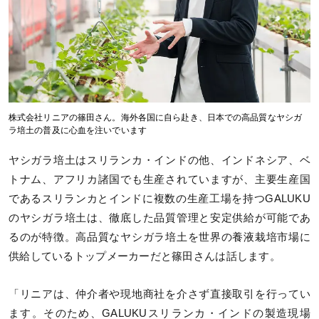
株式会社リニアの篠田さん。海外各国に自ら赴き、日本での高品質なヤシガ
ラ培土の普及に心血を注いでいます
ヤシガラ培土はスリランカ・インドの他、インドネシア、ベ
トナム、アフリカ諸国でも生産されていますが、主要生産国
であるスリランカとインドに複数の生産工場を持つGALUKU
のヤシガラ培土は、徹底した品質管理と安定供給が可能であ
るのが特徴。高品質なヤシガラ培土を世界の養液栽培市場に
供給しているトップメーカーだと篠田さんは話します。
「リニアは、仲介者や現地商社を介さず直接取引を行ってい
ます。そのため、GALUKUスリランカ・インドの製造現場