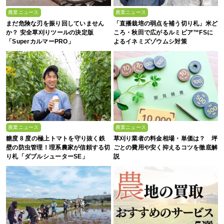
農業ニュース
農業ニュース
まだ危険な刃を振り回していません
「直播栽培の弱点を補う切り札」米ど
か？ 安全草刈りツールの決定版
ころ・秋田で広がるルミビア™FSに
「SuperカルマーPRO」
よるイネミズゾウムシ対策
農業ニュース
農業ニュース
糖度 8 度の極上トマトを守り抜く鉄
草刈り業者の料金相場・単価は？ 坪
壁の防虫管理！理系農家が信頼する切
ごとの費用や安く抑えるコツを徹底解
り札「ダブルシューターSE」
説