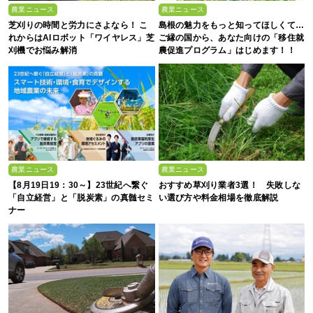
農業ニュース
農業ニュース
芝刈りの時間と労力にさよなら！ こ
島根の魅力をもっと知ってほしくて…
れからはAIロボット「ワイヤレス」芝
ご縁の国から、あなた向けの「移住就
刈機でお悩み解消
農促進プログラム」はじめます！！
農業ニュース
農業ニュース
【8月19日19：30～】23世紀へ繋ぐ
おすすめ草刈り業者3選！ 失敗しな
「自立経営」と「脱炭素」の真髄セミ
い選び方や料金相場を徹底解説
ナー