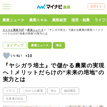
ログイン
農業ニュース
農業スキル
農業経営
採用・就農
ライフ
マイナビ農業TOP
>
農業ニュース
> 『ヤシガラ培土』で儲かる農業の実現へ！メリ
ットだらけの“未来の培地”の実力とは
タイアップ
農業ニュース
埼玉
+10
『ヤシガラ培土』で儲かる農業の実現
へ！メリットだらけの“未来の培地”の
実力とは
イチゴ
これからの農業
培土
施設園芸
生産者の試み