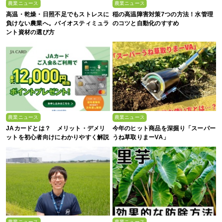
農業ニュース
農業ニュース
高温・乾燥・日照不足でもストレスに
稲の高温障害対策7つの方法！水管理
負けない農業へ。バイオスティミュラ
のコツと自動化のすすめ
ント資材の選び方
農業ニュース
農業ニュース
JAカードとは？ メリット・デメリ
今年のヒット商品を深掘り「スーパー
ットを初心者向けにわかりやすく解説
うね草取りまーVA」
農業ニュース
農業ニュース