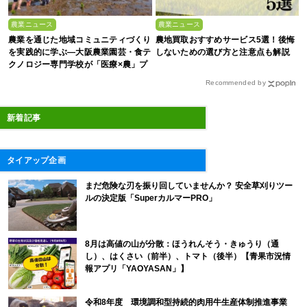
農業ニュース
農業ニュース
農業を通じた地域コミュニティづくり
農地買取おすすめサービス5選！後悔
を実践的に学ぶ―大阪農業園芸・食テ
しないための選び方と注意点も解説
クノロジー専門学校が「医療×農」プ
ロジェクトに参画【イベントレポー
Recommended by
ト】
新着記事
タイアップ企画
まだ危険な刃を振り回していませんか？ 安全草刈りツー
ルの決定版「SuperカルマーPRO」
8月は高値の山が分散：ほうれんそう・きゅうり（通
し）、はくさい（前半）、トマト（後半）【青果市況情
報アプリ「YAOYASAN」】
令和8年度 環境調和型持続的肉用牛生産体制推進事業