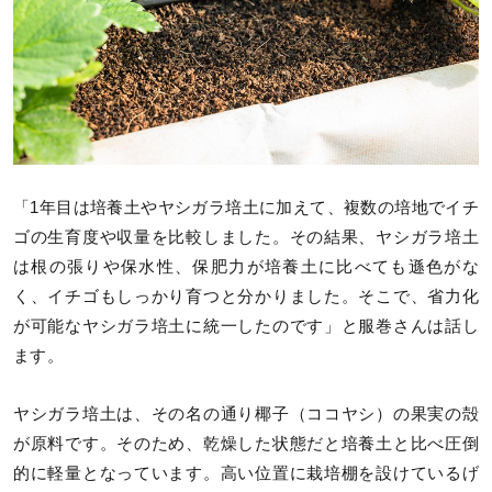
「1年目は培養土やヤシガラ培土に加えて、複数の培地でイチ
ゴの生育度や収量を比較しました。その結果、ヤシガラ培土
は根の張りや保水性、保肥力が培養土に比べても遜色がな
く、イチゴもしっかり育つと分かりました。そこで、省力化
が可能なヤシガラ培土に統一したのです」と服巻さんは話し
ます。
ヤシガラ培土は、その名の通り椰子（ココヤシ）の果実の殻
が原料です。そのため、乾燥した状態だと培養土と比べ圧倒
的に軽量となっています。高い位置に栽培棚を設けているげ