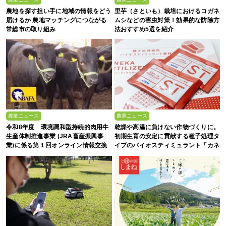
農地を探す担い手に地域の情報をどう
里芋（さといも）栽培におけるコガネ
届けるか 農地マッチングにつながる
ムシなどの害虫対策！効果的な防除方
常総市の取り組み
法おすすめ5選を紹介
農業ニュース
農業ニュース
令和8年度 環境調和型持続的肉用牛
乾燥や高温に負けない作物づくりに。
生産体制推進事業 (JRA畜産振興事
初期生育の安定に貢献する種子処理タ
業)に係る第１回オンライン情報交換
イプのバイオスティミュラント「カネ
会
カファーティライザー™ST」