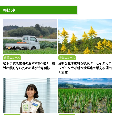
関連記事
農業ニュース
農業ニュース
軽トラ買取業者のおすすめ5選！ 絶
過剰な化学肥料を吸収!? セイタカア
対に損しないための選び方を解説
ワダチソウが耕作放棄地で増える理由
と対策