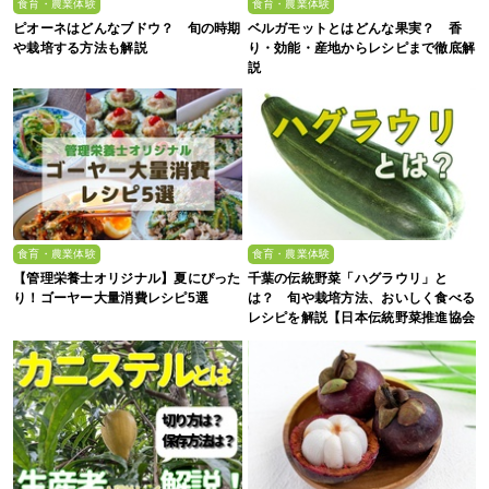
食育・農業体験
食育・農業体験
ピオーネはどんなブドウ？ 旬の時期
ベルガモットとはどんな果実？ 香
や栽培する方法も解説
り・効能・産地からレシピまで徹底解
説
食育・農業体験
食育・農業体験
【管理栄養士オリジナル】夏にぴった
千葉の伝統野菜「ハグラウリ」と
り！ゴーヤー大量消費レシピ5選
は？ 旬や栽培方法、おいしく食べる
レシピを解説【日本伝統野菜推進協会
監修】