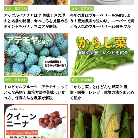
食育・農業体験
食育・農業体験
アップルバナナとは？ 美味しさの理
今年の夏はブルーベリーを堪能しよ
由と名前の秘密、食べごろを見極める
う！観光農園や道の駅、スーパーで買
ポイントをバナナマニアが解説
える人気のブルーベリー25種をブル
ーベリー農家の息子が解説
食育・農業体験
食育・農業体験
トロピカルフルーツ「アテモヤ」って
「からし菜」とはどんな野菜？ 種
どんな果物？ 栽培方法や美味しい食
類・栄養・レシピ・栽培方法をまとめ
べ方、保存方法を農家が解説
て紹介