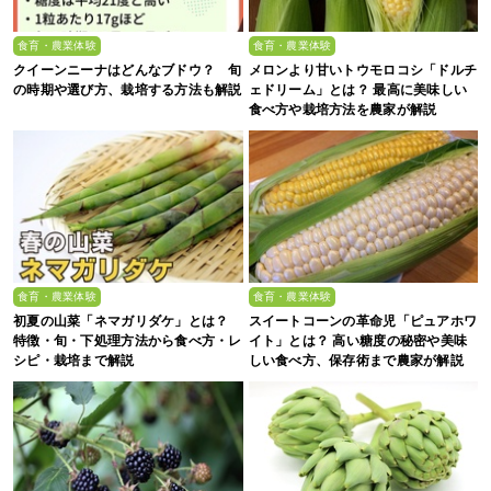
食育・農業体験
食育・農業体験
クイーンニーナはどんなブドウ？ 旬
メロンより甘いトウモロコシ「ドルチ
の時期や選び方、栽培する方法も解説
ェドリーム」とは？ 最高に美味しい
食べ方や栽培方法を農家が解説
食育・農業体験
食育・農業体験
初夏の山菜「ネマガリダケ」とは？
スイートコーンの革命児「ピュアホワ
特徴・旬・下処理方法から食べ方・レ
イト」とは？ 高い糖度の秘密や美味
シピ・栽培まで解説
しい食べ方、保存術まで農家が解説