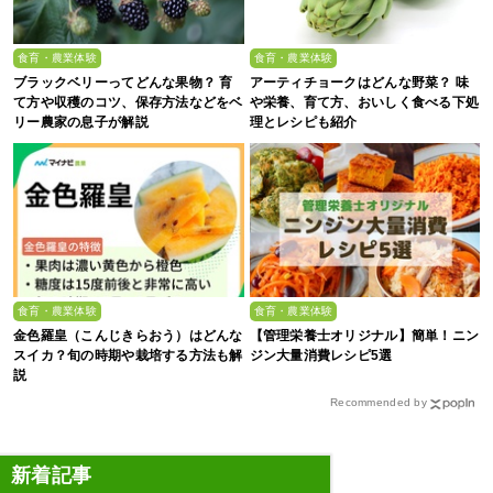
食育・農業体験
食育・農業体験
ブラックベリーってどんな果物？ 育
アーティチョークはどんな野菜？ 味
て方や収穫のコツ、保存方法などをベ
や栄養、育て方、おいしく食べる下処
リー農家の息子が解説
理とレシピも紹介
食育・農業体験
食育・農業体験
金色羅皇（こんじきらおう）はどんな
【管理栄養士オリジナル】簡単！ニン
スイカ？旬の時期や栽培する方法も解
ジン大量消費レシピ5選
説
Recommended by
新着記事