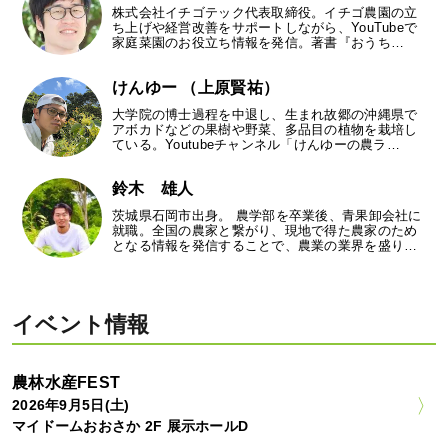
株式会社イチゴテック代表取締役。イチゴ農園の立
ち上げや経営改善をサポートしながら、YouTubeで
家庭菜園のお役立ち情報を発信。著書『おうち…
けんゆー （上原賢祐）
大学院の博士過程を中退し、生まれ故郷の沖縄県で
アボカドなどの果樹や野菜、多品目の植物を栽培し
ている。Youtubeチャンネル「けんゆーの農ラ…
鈴木 雄人
茨城県石岡市出身。 農学部を卒業後、青果卸会社に
就職。全国の農家と繋がり、現地で得た農家のため
となる情報を発信することで、農業の業界を盛り…
イベント情報
農林水産FEST
2026年9月5日(土)
マイドームおおさか 2F 展示ホールD