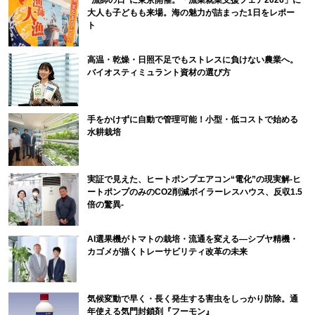
“漁師の日”に東京開催。「漁業就業支援フェア2026」に
大人も子どもも来場。海の魅力が詰まった1日をレポー
ト
高温・乾燥・日照不足でもストレスに負けない農業へ。
バイオスティミュラント資材の選び方
手をかけずに自動で管理可能！小型・低コストで始める
水耕栽培
実証で見えた、ヒートポンプエアコン“電化”の現実解-ヒ
ートポンプのみのCO2削減ボイラーレスハウス、反収1.5
倍の驚異-
AI選果機がトマトの栽培・流通を変える―シブヤ精機・
カゴメが描くトレーサビリティ改革の未来
気候変動で早く・長く発生する害虫をしっかり防除。通
年使える気門封鎖剤『フーモン』