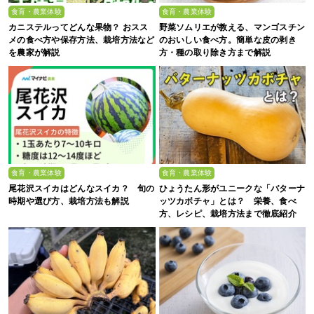
食育・農業体験
食育・農業体験
カニステルってどんな果物？ おスス
野菜ソムリエが教える、マンゴスチン
メの食べ方や保存方法、栽培方法など
のおいしい食べ方。簡単な皮の剥き
を農家が解説
方・種の取り除き方まで解説
食育・農業体験
食育・農業体験
尾花沢スイカはどんなスイカ？ 旬の
ひょうたん形がユニークな「バターナ
時期や選び方、栽培方法も解説
ッツカボチャ」とは？ 栄養、食べ
方、レシピ、栽培方法まで徹底紹介