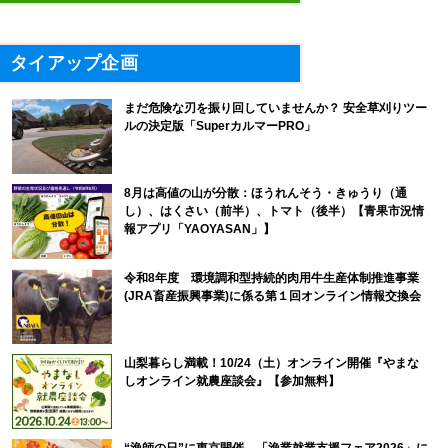
タイアップ企画
まだ危険な刃を振り回していませんか？ 安全草刈りツー
ルの決定版「SuperカルマーPRO」
8月は高値の山が分散：ほうれんそう・きゅうり（通
し）、はくさい（前半）、トマト（後半）【青果市況情
報アプリ「YAOYASAN」】
令和8年度 環境調和型持続的肉用牛生産体制推進事業
(JRA畜産振興事業)に係る第１回オンライン情報交換会
山梨暮らし満載！10/24（土）オンライン開催『やまな
しオンライン就農座談会』【参加無料】