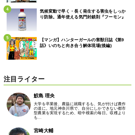
気候変動で早く・長く発生する害虫をしっか
り防除。通年使える気門封鎖剤『フーモン』
【マンガ】ハンターガールの害獣日誌《第9
話》いのちと向き合う解体現場(後編)
注目ライター
鮫島 理央
大学を卒業後、農協に就職するも、気が付けば農作
の道に。地元神奈川県で、自分にしかできない都市
型農業を実現するため、暗中模索の毎日。収穫より
も…
宮崎大輔