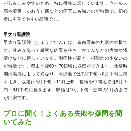
がしみこみやすいため、特に煮物に適しています。ウイルス
病や萎黄（いおう）病などの病害にも強いのが特徴で、初心
者にも育てやすい品種です。
早太り聖護院
早太り聖護院（しょうごいん）は、京都原産の丸形の大根で
す。甘みがあって緻密な肉質を持ち、おでんなどの煮物や浅
漬けなどに適しています。耐病性が高く、根割れの少ないの
が特徴です。種まき後60〜70日頃に収穫ができます。栽培時
期は場所によって異なり、冷涼地では7月下旬～8月中旬に種
をまき、収穫は9月下旬～11月上旬、暖地や中間地では8月下
旬～9月中旬に種をまき、収穫は10月下旬～翌年の1月頃まで
が目安です。
プロに聞く！よくある失敗や疑問を聞
いてみた