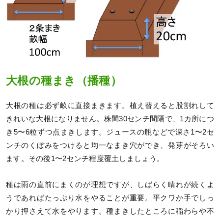
大根の種まき（播種）
大根の種は必ず畝に直接まきます。植え替えると股割れして
きれいな大根になりません。株間30センチ間隔で、1カ所につ
き5〜6粒ずつ点まきします。ジュースの瓶などで深さ1〜2セ
ンチのくぼみをつけると均一なまき穴ができ、発芽がそろい
ます。その後1〜2センチ程度覆土しましょう。
種は雨の直前にまくのが理想ですが、しばらく晴れが続くよ
うであればたっぷり水をやることが重要。平クワか手でしっ
かり押さえて水をやります。種まきしたところに稲わらや不