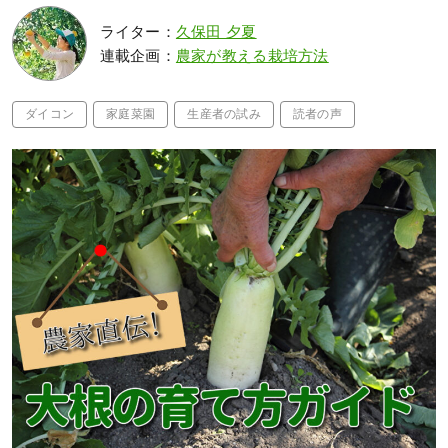
ライター：
久保田 夕夏
連載企画：
農家が教える栽培方法
ダイコン
家庭菜園
生産者の試み
読者の声