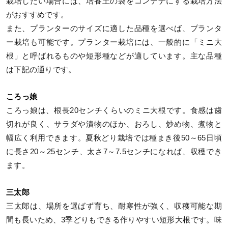
栽培したい場合には、培養土の袋をコンテナにする栽培方法
がおすすめです。
また、プランターのサイズに適した品種を選べば、プランタ
ー栽培も可能です。プランター栽培には、一般的に「ミニ大
根」と呼ばれるものや短形種などが適しています。主な品種
は下記の通りです。
ころっ娘
ころっ娘は、根長20センチくらいのミニ大根です。食感は歯
切れが良く、サラダや漬物のほか、おろし、炒め物、煮物と
幅広く利用できます。夏秋どり栽培では種まき後50～65日頃
に長さ20～25センチ、太さ7～7.5センチになれば、収穫でき
ます。
三太郎
三太郎は、場所を選ばず育ち、耐寒性が強く、収穫可能な期
間も長いため、3季どりもできる作りやすい短形大根です。味