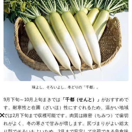
味よし、そろいよし、冬どりの「千都」。
9月下旬～10月上旬まきでは
「千都（せんと）」
がおすすめで
す。耐寒性と在圃（ざいほ）性にすぐれるため、温かい地域
では2月下旬まで収穫可能です。肉質は緻密（ちみつ）で歯切
れがよく、冬の寒さで甘みが増します。尻づまりがよい総太
り型でそろいもよいため、2月まで安定して出荷できる良食味