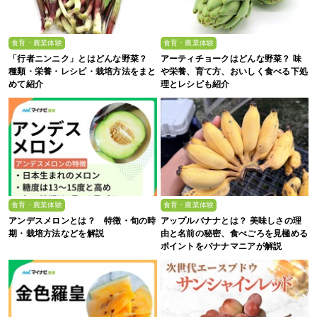
食育・農業体験
食育・農業体験
「行者ニンニク」とはどんな野菜？
アーティチョークはどんな野菜？ 味
種類・栄養・レシピ・栽培方法をまと
や栄養、育て方、おいしく食べる下処
めて紹介
理とレシピも紹介
食育・農業体験
食育・農業体験
アンデスメロンとは？ 特徴・旬の時
アップルバナナとは？ 美味しさの理
期・栽培方法などを解説
由と名前の秘密、食べごろを見極める
ポイントをバナナマニアが解説