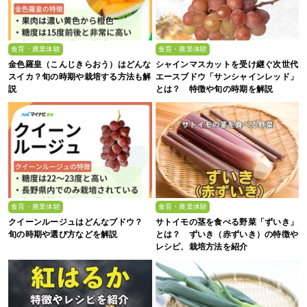
食育・農業体験
食育・農業体験
金色羅皇（こんじきらおう）はどんな
シャインマスカットを受け継ぐ次世代
スイカ？旬の時期や栽培する方法も解
エースブドウ「サンシャインレッド」
説
とは？ 特徴や旬の時期を解説
食育・農業体験
食育・農業体験
クイーンルージュはどんなブドウ？
サトイモの茎を食べる野菜「ずいき」
旬の時期や選び方などを解説
とは？ ずいき（赤ずいき）の特徴や
レシピ、栽培方法を紹介