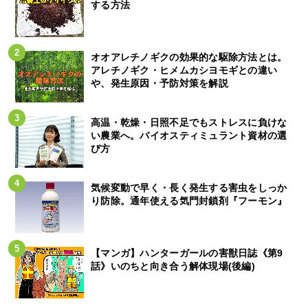
する方法
オオアレチノギクの効果的な駆除方法とは。
アレチノギク・ヒメムカシヨモギとの違い
や、発生原因・予防対策を解説
高温・乾燥・日照不足でもストレスに負けな
い農業へ。バイオスティミュラント資材の選
び方
気候変動で早く・長く発生する害虫をしっか
り防除。通年使える気門封鎖剤『フーモン』
【マンガ】ハンターガールの害獣日誌《第9
話》いのちと向き合う解体現場(後編)