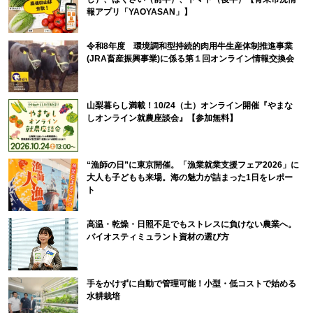
報アプリ「YAOYASAN」】
令和8年度 環境調和型持続的肉用牛生産体制推進事業
(JRA畜産振興事業)に係る第１回オンライン情報交換会
山梨暮らし満載！10/24（土）オンライン開催『やまな
しオンライン就農座談会』【参加無料】
“漁師の日”に東京開催。「漁業就業支援フェア2026」に
大人も子どもも来場。海の魅力が詰まった1日をレポー
ト
高温・乾燥・日照不足でもストレスに負けない農業へ。
バイオスティミュラント資材の選び方
手をかけずに自動で管理可能！小型・低コストで始める
水耕栽培