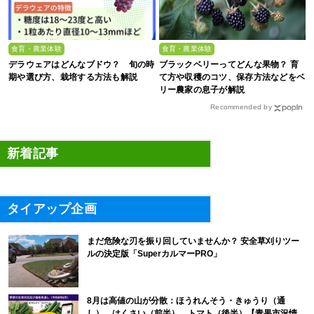
食育・農業体験
食育・農業体験
デラウェアはどんなブドウ？ 旬の時
ブラックベリーってどんな果物？ 育
期や選び方、栽培する方法も解説
て方や収穫のコツ、保存方法などをベ
リー農家の息子が解説
Recommended by
新着記事
タイアップ企画
まだ危険な刃を振り回していませんか？ 安全草刈りツー
ルの決定版「SuperカルマーPRO」
8月は高値の山が分散：ほうれんそう・きゅうり（通
し）、はくさい（前半）、トマト（後半）【青果市況情