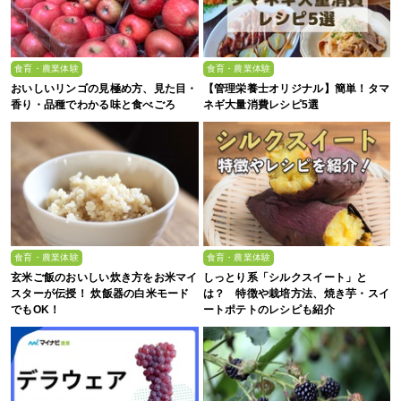
食育・農業体験
食育・農業体験
おいしいリンゴの見極め方、見た目・
【管理栄養士オリジナル】簡単！タマ
香り・品種でわかる味と食べごろ
ネギ大量消費レシピ5選
食育・農業体験
食育・農業体験
玄米ご飯のおいしい炊き方をお米マイ
しっとり系「シルクスイート」と
スターが伝授！ 炊飯器の白米モード
は？ 特徴や栽培方法、焼き芋・スイ
でもOK！
ートポテトのレシピも紹介