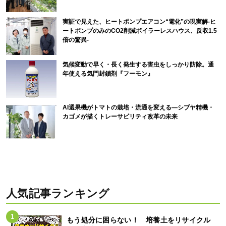
実証で見えた、ヒートポンプエアコン“電化”の現実解-ヒ
ートポンプのみのCO2削減ボイラーレスハウス、反収1.5
倍の驚異-
気候変動で早く・長く発生する害虫をしっかり防除。通
年使える気門封鎖剤『フーモン』
AI選果機がトマトの栽培・流通を変える―シブヤ精機・
カゴメが描くトレーサビリティ改革の未来
人気記事ランキング
もう処分に困らない！ 培養土をリサイクル