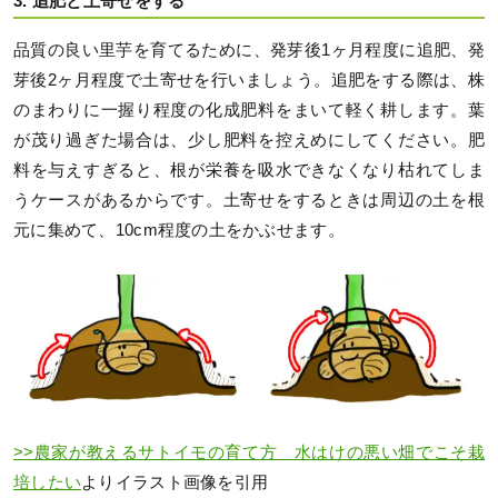
3. 追肥と土寄せをする
品質の良い里芋を育てるために、発芽後1ヶ月程度に追肥、発
芽後2ヶ月程度で土寄せを行いましょう。追肥をする際は、株
のまわりに一握り程度の化成肥料をまいて軽く耕します。葉
が茂り過ぎた場合は、少し肥料を控えめにしてください。肥
料を与えすぎると、根が栄養を吸水できなくなり枯れてしま
うケースがあるからです。土寄せをするときは周辺の土を根
元に集めて、10cm程度の土をかぶせます。
>>農家が教えるサトイモの育て方 水はけの悪い畑でこそ栽
培したい
よりイラスト画像を引用