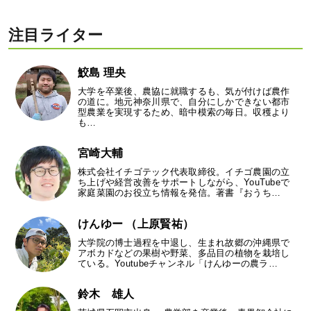
注目ライター
鮫島 理央
大学を卒業後、農協に就職するも、気が付けば農作
の道に。地元神奈川県で、自分にしかできない都市
型農業を実現するため、暗中模索の毎日。収穫より
も…
宮崎大輔
株式会社イチゴテック代表取締役。イチゴ農園の立
ち上げや経営改善をサポートしながら、YouTubeで
家庭菜園のお役立ち情報を発信。著書『おうち…
けんゆー （上原賢祐）
大学院の博士過程を中退し、生まれ故郷の沖縄県で
アボカドなどの果樹や野菜、多品目の植物を栽培し
ている。Youtubeチャンネル「けんゆーの農ラ…
鈴木 雄人