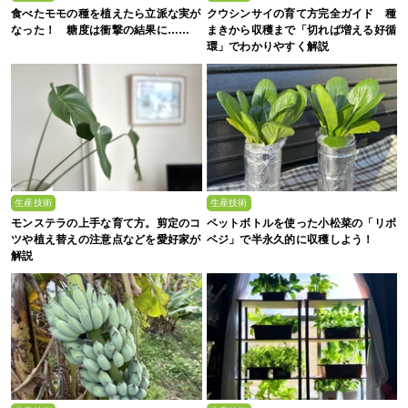
食べたモモの種を植えたら立派な実が
クウシンサイの育て方完全ガイド 種
なった！ 糖度は衝撃の結果に……
まきから収穫まで「切れば増える好循
環」でわかりやすく解説
生産技術
生産技術
モンステラの上手な育て方。剪定のコ
ペットボトルを使った小松菜の「リボ
ツや植え替えの注意点などを愛好家が
ベジ」で半永久的に収穫しよう！
解説