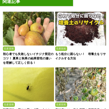
関連記事
生産技術
生産技術
初心者でも失敗しないイチジク剪定の
もう処分に困らない！ 培養土をリサ
コツ！ 夏果と秋果の結果習性の違い
イクルする方法
を理解して正しく切る！
生産技術
生産技術