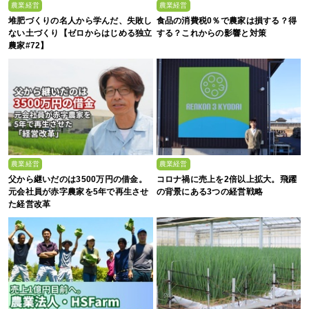
農業経営
農業経営
堆肥づくりの名人から学んだ、失敗し
食品の消費税0％で農家は損する？得
ない土づくり【ゼロからはじめる独立
する？これからの影響と対策
農家#72】
農業経営
農業経営
父から継いだのは3500万円の借金。
コロナ禍に売上を2倍以上拡大。飛躍
元会社員が赤字農家を5年で再生させ
の背景にある3つの経営戦略
た経営改革