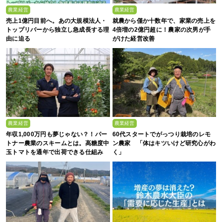
農業経営
農業経営
売上1億円目前へ。あの大規模法人・
就農から僅か十数年で、家業の売上を
トップリバーから独立し急成長する理
4倍増の2億円超に！農家の次男が手
由に迫る
がけた経営改善
農業経営
農業経営
年収1,000万円も夢じゃない？！パー
60代スタートでがっつり栽培のレモ
トナー農業のスキームとは。高糖度中
ン農家 「体はキツいけど研究心がわ
玉トマトを通年で出荷できる仕組み
く」