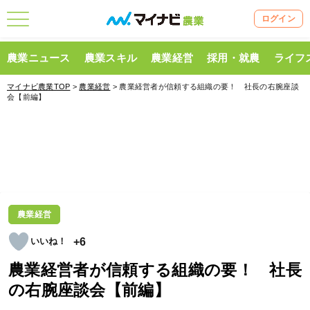
ログイン
農業ニュース
農業スキル
農業経営
採用・就農
ライフ
マイナビ農業TOP
>
農業経営
> 農業経営者が信頼する組織の要！ 社長の右腕座談
会【前編】
農業経営
+6
農業経営者が信頼する組織の要！ 社長
の右腕座談会【前編】