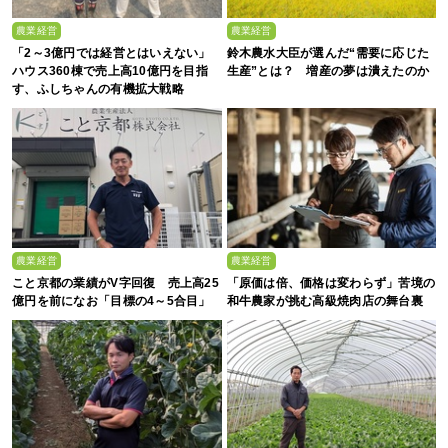
農業経営
農業経営
「2～3億円では経営とはいえない」
鈴木農水大臣が選んだ“需要に応じた
ハウス360棟で売上高10億円を目指
生産”とは？ 増産の夢は潰えたのか
す、ふしちゃんの有機拡大戦略
農業経営
農業経営
こと京都の業績がV字回復 売上高25
「原価は倍、価格は変わらず」苦境の
億円を前になお「目標の4～5合目」
和牛農家が挑む高級焼肉店の舞台裏