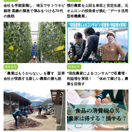
会社を早期退職し、埼玉でサトウキビ
慣行農業を上回る単収と安定生産。元
栽培 黒糖の製造で弾みをつける70代
オムロンの技術者が挑む「データ活用
の挑戦
型有機農業」
農業経営
農業経営
「農業はもうからない」を覆す 証券
“現役農家によるコンサル”で収量増・
会社が実践する新しい農業の勝ち筋
利益増を実現！ 「休めて稼げる」農
業を目指す