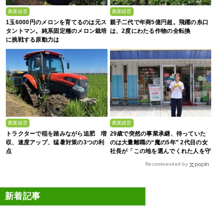
農業経営
農業経営
1玉6000円のメロンを育てるのは元ス
親子二代で年商5億円超。飛躍の糸口
タントマン。純系固定種のメロン栽培
は、2度にわたる作物の全転換
に挑戦する原動力は
農業経営
農業経営
トラクターで稲を踏みながら追肥 増
29歳で突然の事業承継、待っていた
収、速度アップ、猛暑対策の3つの利
のは大量離職の“魔の5年” 2代目の女
点
社長が「この地を選んでくれた人を守
る」と誓った日
Recommended by
新着記事