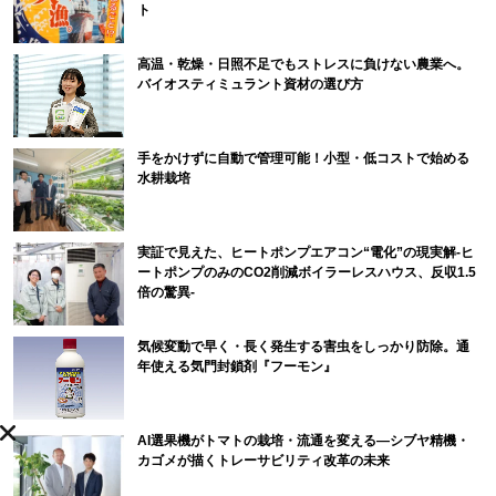
ト
高温・乾燥・日照不足でもストレスに負けない農業へ。
バイオスティミュラント資材の選び方
手をかけずに自動で管理可能！小型・低コストで始める
水耕栽培
実証で見えた、ヒートポンプエアコン“電化”の現実解-ヒ
ートポンプのみのCO2削減ボイラーレスハウス、反収1.5
倍の驚異-
気候変動で早く・長く発生する害虫をしっかり防除。通
年使える気門封鎖剤『フーモン』
AI選果機がトマトの栽培・流通を変える―シブヤ精機・
カゴメが描くトレーサビリティ改革の未来