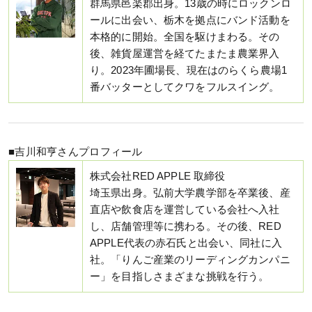
群馬県邑楽郡出身。13歳の時にロックンロ
ールに出会い、栃木を拠点にバンド活動を
本格的に開始。全国を駆けまわる。その
後、雑貨屋運営を経てたまたま農業界入
り。2023年圃場長、現在はのらくら農場1
番バッターとしてクワをフルスイング。
■吉川和亨さんプロフィール
株式会社RED APPLE 取締役
埼玉県出身。弘前大学農学部を卒業後、産
直店や飲食店を運営している会社へ入社
し、店舗管理等に携わる。その後、RED
APPLE代表の赤石氏と出会い、同社に入
社。「りんご産業のリーディングカンパニ
ー」を目指しさまざまな挑戦を行う。