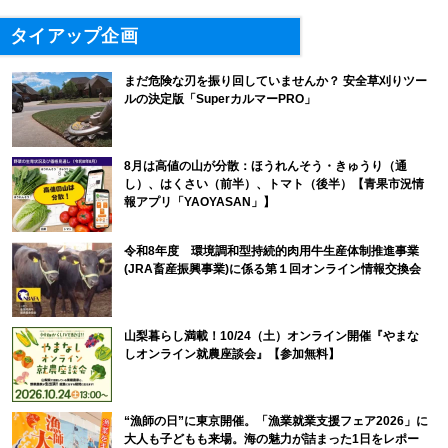
タイアップ企画
まだ危険な刃を振り回していませんか？ 安全草刈りツー
ルの決定版「SuperカルマーPRO」
8月は高値の山が分散：ほうれんそう・きゅうり（通
し）、はくさい（前半）、トマト（後半）【青果市況情
報アプリ「YAOYASAN」】
令和8年度 環境調和型持続的肉用牛生産体制推進事業
(JRA畜産振興事業)に係る第１回オンライン情報交換会
山梨暮らし満載！10/24（土）オンライン開催『やまな
しオンライン就農座談会』【参加無料】
“漁師の日”に東京開催。「漁業就業支援フェア2026」に
大人も子どもも来場。海の魅力が詰まった1日をレポー