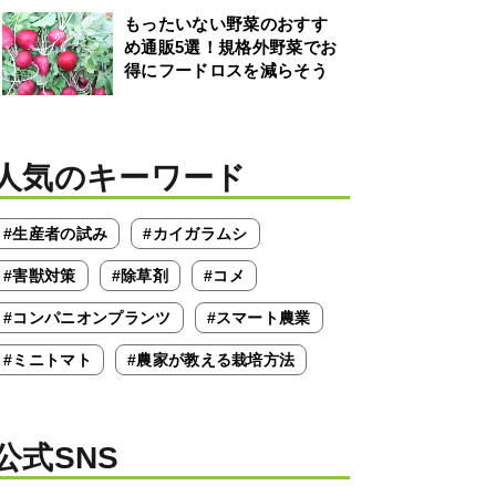
もったいない野菜のおすす
め通販5選！規格外野菜でお
得にフードロスを減らそう
人気のキーワード
#生産者の試み
#カイガラムシ
#害獣対策
#除草剤
#コメ
#コンパニオンプランツ
#スマート農業
#ミニトマト
#農家が教える栽培方法
公式SNS