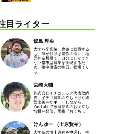
注目ライター
鮫島 理央
大学を卒業後、農協に就職する
も、気が付けば農作の道に。地
元神奈川県で、自分にしかでき
ない都市型農業を実現するた
め、暗中模索の毎日。収穫より
も…
宮崎大輔
株式会社イチゴテック代表取締
役。イチゴ農園の立ち上げや経
営改善をサポートしながら、
YouTubeで家庭菜園のお役立ち
情報を発信。著書『おうち…
けんゆー （上原賢祐）
大学院の博士過程を中退し、生