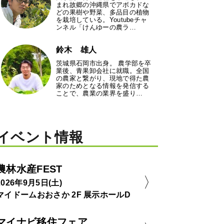
まれ故郷の沖縄県でアボカドな
どの果樹や野菜、多品目の植物
を栽培している。Youtubeチャ
ンネル「けんゆーの農ラ…
鈴木 雄人
茨城県石岡市出身。 農学部を卒
業後、青果卸会社に就職。全国
の農家と繋がり、現地で得た農
家のためとなる情報を発信する
ことで、農業の業界を盛り…
イベント情報
農林水産FEST
2026年9月5日(土)
マイドームおおさか 2F 展示ホールD
マイナビ移住フェア