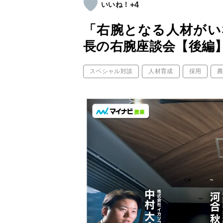
+4
「右腕となる人材がい
長の右腕座談会【後編
スペシャル対談
人材育成
採用