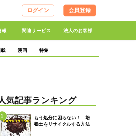
ログイン
会員登録
情報
関連サービス
法人のお客様
連載
漫画
特集
人気記事ランキング
もう処分に困らない！ 培
養土をリサイクルする方法