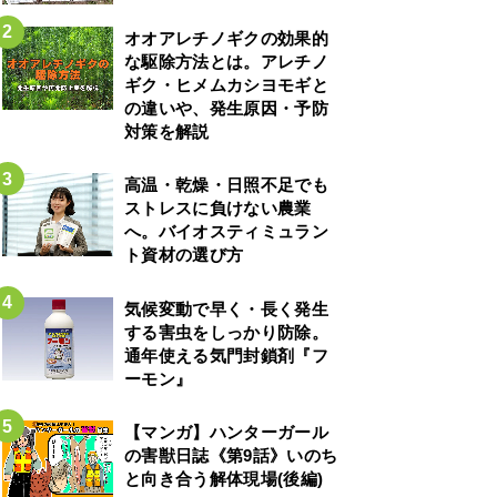
オオアレチノギクの効果的
な駆除方法とは。アレチノ
ギク・ヒメムカシヨモギと
の違いや、発生原因・予防
対策を解説
高温・乾燥・日照不足でも
ストレスに負けない農業
へ。バイオスティミュラン
ト資材の選び方
気候変動で早く・長く発生
する害虫をしっかり防除。
通年使える気門封鎖剤『フ
ーモン』
【マンガ】ハンターガール
の害獣日誌《第9話》いのち
と向き合う解体現場(後編)