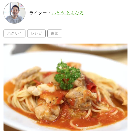
ライター：
いとう ともひろ
ハクサイ
レシピ
白菜