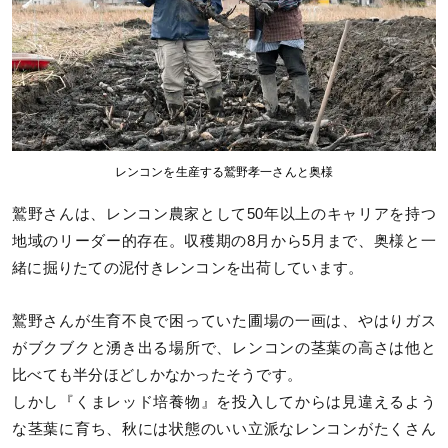
レンコンを生産する鷲野孝一さんと奥様
鷲野さんは、レンコン農家として50年以上のキャリアを持つ
地域のリーダー的存在。収穫期の8月から5月まで、奥様と一
緒に掘りたての泥付きレンコンを出荷しています。
鷲野さんが生育不良で困っていた圃場の一画は、やはりガス
がブクブクと湧き出る場所で、レンコンの茎葉の高さは他と
比べても半分ほどしかなかったそうです。
しかし『くまレッド培養物』を投入してからは見違えるよう
な茎葉に育ち、秋には状態のいい立派なレンコンがたくさん