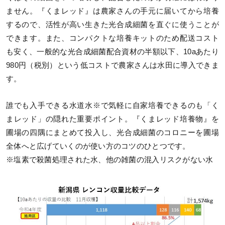
ません。『くまレッド』は農家さんの手元に届いてから培養
するので、活性が高い生きた光合成細菌を直ぐに使うことが
できます。また、コンパクトな培養キットのため配送コスト
も安く、一般的な光合成細菌配合資材の半額以下、10aあたり
980円（税別）という低コストで農家さんは水田に導入できま
す。
誰でも入手できる水道水※で気軽に自家培養できるのも「く
まレッド」の隠れた重要ポイント。『くまレッド培養物』を
圃場の四隅にまとめて投入し、光合成細菌のコロニーを圃場
全体へと広げていくのが使い方のコツのひとつです。
※塩素で殺菌処理された水、他の雑菌の混入リスクがない水