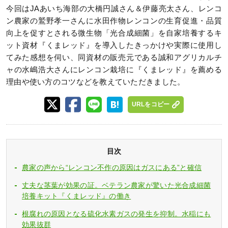
今回はJAあいち海部の大橋円誠さん＆伊藤亮太さん、レンコ
ン農家の鷲野孝一さんに水田作物レンコンの生育促進・品質
向上を促すとされる微生物「光合成細菌」を自家培養するキ
ット資材『くまレッド』を導入したきっかけや実際に使用し
てみた感想を伺い、同資材の販売元である誠和アグリカルチ
ャの水嶋浩大さんにレンコン栽培に『くまレッド』を薦める
理由や使い方のコツなどを教えていただきました。
URLをコピー
目次
農家の声から“レンコン不作の原因はガスにある”と確信
丈夫な茎葉が効果の証。ベテラン農家が驚いた光合成細菌
培養キット『くまレッド』の働き
根腐れの原因となる硫化水素ガスの発生を抑制。水稲にも
効果抜群