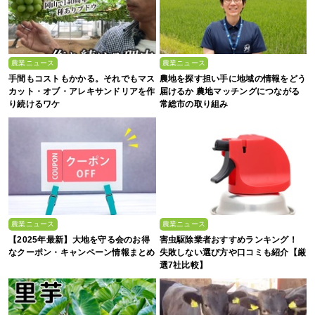
農業ニュース
農業ニュース
手間もコストもかかる。それでもマス
農地を探す担い手に地域の情報をどう
カット・オブ・アレキサンドリアを作
届けるか 農地マッチングにつながる
り続けるワケ
常総市の取り組み
農業ニュース
農業ニュース
【2025年最新】大地を守る会のお得
害虫駆除業者おすすめランキング！
なクーポン・キャンペーン情報まとめ
失敗しない選び方や口コミも紹介【厳
選7社比較】