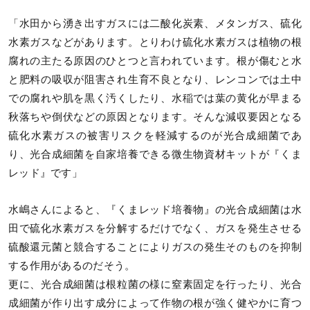
「水田から湧き出すガスには二酸化炭素、メタンガス、硫化
水素ガスなどがあります。とりわけ硫化水素ガスは植物の根
腐れの主たる原因のひとつと言われています。根が傷むと水
と肥料の吸収が阻害され生育不良となり、レンコンでは土中
での腐れや肌を黒く汚くしたり、水稲では葉の黄化が早まる
秋落ちや倒伏などの原因となります。そんな減収要因となる
硫化水素ガスの被害リスクを軽減するのが光合成細菌であ
り、光合成細菌を自家培養できる微生物資材キットが『くま
レッド』です」
水嶋さんによると、『くまレッド培養物』の光合成細菌は水
田で硫化水素ガスを分解するだけでなく、ガスを発生させる
硫酸還元菌と競合することによりガスの発生そのものを抑制
する作用があるのだそう。
更に、光合成細菌は根粒菌の様に窒素固定を行ったり、光合
成細菌が作り出す成分によって作物の根が強く健やかに育つ