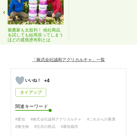
菊農家も太鼓判！ 他社商品
を試しても結局戻ってしまう
ほどの遮熱塗布剤とは
「株式会社誠和アグリカルチャ」
+4
タイアップ
関連キーワード
#愛知
#株式会社誠和アグリカルチャ
#これからの農業
#微生物
#注目の商品
#露地栽培