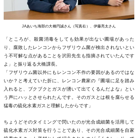
JAあいち海部の大橋円誠さん（写真右）、伊藤亮太さん
「ところが、殺菌消毒をしても効果が出ない圃場があった
り、腐敗したレンコンからフザリウム菌が検出されないとい
う不可解な点があることを沢田先生も指摘されていたんです
よ」と振り返る大橋課長。
「フザリウム菌以外にもレンコン不作の要因があるのではな
いか？と考えていた折に、レンコン農家の『圃場に足を踏み
入れると、ブクブクとガスが湧いて出てくるんだよな』とい
う声にハッとさせられたんです。そのガスとは根を腐らせる
猛毒の硫化水素ガスと理解したからです」
ちょうどそのタイミングで閃いたのが光合成細菌を活用して
硫化水素ガス対策を行うことであり、その光合成細菌を自家