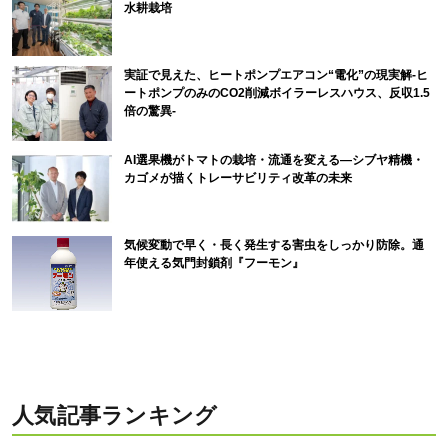
水耕栽培
実証で見えた、ヒートポンプエアコン“電化”の現実解-ヒ
ートポンプのみのCO2削減ボイラーレスハウス、反収1.5
倍の驚異-
AI選果機がトマトの栽培・流通を変える―シブヤ精機・
カゴメが描くトレーサビリティ改革の未来
気候変動で早く・長く発生する害虫をしっかり防除。通
年使える気門封鎖剤『フーモン』
人気記事ランキング