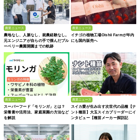
農業ニュース
農業ニュース
農地なし、人脈なし、就農経験なし。
イチゴの植物工場Oishii Farmが年内
元エンジニアが自らの手で掴んだブル
にも国内販売へ
ーベリー農園開園までの軌跡
農業ニュース
農業ニュース
スーパーフード「モリンガ」とは？
スイカ愛が生み出す次世代の品種【ナ
栄養素や活用法、家庭菜園の方法など
ント種苗】大玉スイカブリーダーにイ
を解説
ンタビュー【種苗メーカー探訪記
Vol.4】