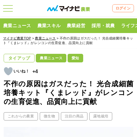
ログイン
農業ニュース
農業スキル
農業経営
採用・就農
ライフ
マイナビ農業TOP
>
農業ニュース
> 不作の原因はガスだった！ 光合成細菌培養キッ
ト『くまレッド』がレンコンの生育促進、品質向上に貢献
タイアップ
農業ニュース
愛知
+4
不作の原因はガスだった！ 光合成細菌
培養キット『くまレッド』がレンコン
の生育促進、品質向上に貢献
これからの農業
微生物
注目の商品
露地栽培