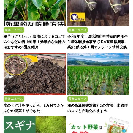
農業ニュース
農業ニュース
里芋（さといも）栽培におけるコガネ
令和8年度 環境調和型持続的肉用牛
ムシなどの害虫対策！効果的な防除方
生産体制推進事業 (JRA畜産振興事
法おすすめ5選を紹介
業)に係る第１回オンライン情報交換
会
農業ニュース
農業ニュース
米のとぎ汁を使ったら、2カ月でふか
稲の高温障害対策7つの方法！水管理
ふかの腐葉土ができた！
のコツと自動化のすすめ