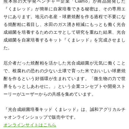
熊本県の大学発ベンチャー企業「Ciamo」が商品開発した
『くまレッド』が簡単に自家培養できる秘密は、その専用エ
サにあります。地元の名産・球磨焼酎を作る過程で不要にな
る焼酎粕に着目し、水田のガス湧き軽減にもっとも働く光合
成細菌を培養するためのエサとして研究を重ねた結果、光合
成細菌を自家培養するキット『くまレッド』を完成させまし
た。
厄介者だった焼酎粕を活かした光合成細菌が元気に働くこと
で、根腐れの恐れの少ない土壌で育った米でおいしい球磨焼
酎を作るという好循環が生まれています。「微生物の力で世
界をもっとしあわせに。」という企業コンセプトや開発スト
ーリーがユーザーからの共感を集めています。
『光合成細菌培養キッド くまレッド』は、誠和アグリカルチ
ャオンラインショップで販売中です。
オンラインサイトはこちら