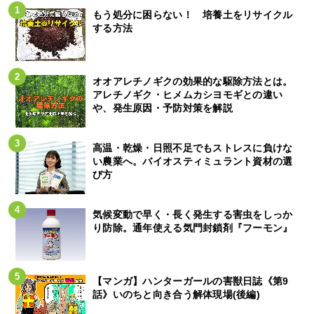
もう処分に困らない！ 培養土をリサイクル
する方法
オオアレチノギクの効果的な駆除方法とは。
アレチノギク・ヒメムカシヨモギとの違い
や、発生原因・予防対策を解説
高温・乾燥・日照不足でもストレスに負けな
い農業へ。バイオスティミュラント資材の選
び方
気候変動で早く・長く発生する害虫をしっか
り防除。通年使える気門封鎖剤『フーモン』
【マンガ】ハンターガールの害獣日誌《第9
話》いのちと向き合う解体現場(後編)