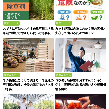
農業ニュース
農業ニュース
スギナに有効なおすすめ除草剤は？除
カット野菜は危険なのか？噂の真相と
草剤の選び方や正しい使い方も解説
安心して食べるためのポイント
農業ニュース
農業ニュース
米の価格はこうして決まる！米流通の
コウモリ駆除業者おすすめランキン
専門家が語る、今後の米市場の「ある
グ！ 害獣駆除業者の選び方や費用相
べき姿」
場も解説