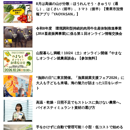
8月は高値の山が分散：ほうれんそう・きゅうり（通
し）、はくさい（前半）、トマト（後半）【青果市況情
報アプリ「YAOYASAN」】
令和8年度 環境調和型持続的肉用牛生産体制推進事業
(JRA畜産振興事業)に係る第１回オンライン情報交換会
山梨暮らし満載！10/24（土）オンライン開催『やまな
しオンライン就農座談会』【参加無料】
“漁師の日”に東京開催。「漁業就業支援フェア2026」に
大人も子どもも来場。海の魅力が詰まった1日をレポー
ト
高温・乾燥・日照不足でもストレスに負けない農業へ。
バイオスティミュラント資材の選び方
手をかけずに自動で管理可能！小型・低コストで始める