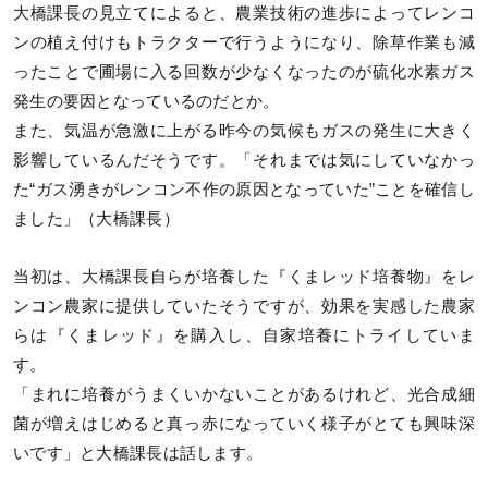
大橋課長の見立てによると、農業技術の進歩によってレンコ
ンの植え付けもトラクターで行うようになり、除草作業も減
ったことで圃場に入る回数が少なくなったのが硫化水素ガス
発生の要因となっているのだとか。
また、気温が急激に上がる昨今の気候もガスの発生に大きく
影響しているんだそうです。「それまでは気にしていなかっ
た“ガス湧きがレンコン不作の原因となっていた”ことを確信し
ました」（大橋課長）
当初は、大橋課長自らが培養した『くまレッド培養物』をレ
ンコン農家に提供していたそうですが、効果を実感した農家
らは『くまレッド』を購入し、自家培養にトライしていま
す。
「まれに培養がうまくいかないことがあるけれど、光合成細
菌が増えはじめると真っ赤になっていく様子がとても興味深
いです」と大橋課長は話します。