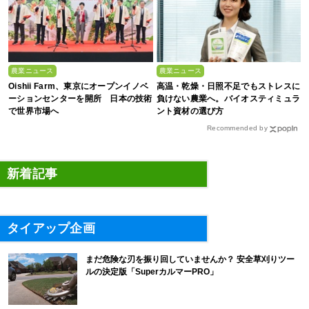
農業ニュース
農業ニュース
Oishii Farm、東京にオープンイノベ
高温・乾燥・日照不足でもストレスに
ーションセンターを開所 日本の技術
負けない農業へ。バイオスティミュラ
で世界市場へ
ント資材の選び方
Recommended by
新着記事
タイアップ企画
まだ危険な刃を振り回していませんか？ 安全草刈りツー
ルの決定版「SuperカルマーPRO」