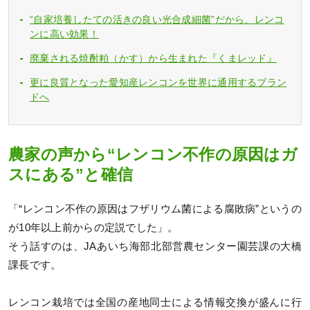
“自家培養したての活きの良い光合成細菌”だから、レンコ
ンに高い効果！
廃棄される焼酎粕（かす）から生まれた『くまレッド』
更に良質となった愛知産レンコンを世界に通用するブラン
ドへ
農家の声から“レンコン不作の原因はガ
スにある”と確信
「“レンコン不作の原因はフザリウム菌による腐敗病”というの
が10年以上前からの定説でした」。
そう話すのは、JAあいち海部北部営農センター園芸課の大橋
課長です。
レンコン栽培では全国の産地同士による情報交換が盛んに行