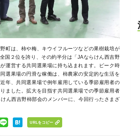
吉野町は、柿や梅、キウイフルーツなどの果樹栽培が
全国２位を誇り、その約半分は「JAならけん西吉野
織が運営する共同選果場に持ち込まれます。ピーク時
共同選果場の円滑な稼働は、柿農家の安定的な生活を
し近年、共同選果場で例年雇用している季節雇用者の
ありました。拡大を目指す共同選果場での季節雇用者
らけん西吉野柿部会のメンバーに、今回行ったさまざ
URLをコピー