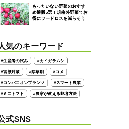
もったいない野菜のおすす
め通販5選！規格外野菜でお
得にフードロスを減らそう
人気のキーワード
#生産者の試み
#カイガラムシ
#害獣対策
#除草剤
#コメ
#コンパニオンプランツ
#スマート農業
#ミニトマト
#農家が教える栽培方法
公式SNS