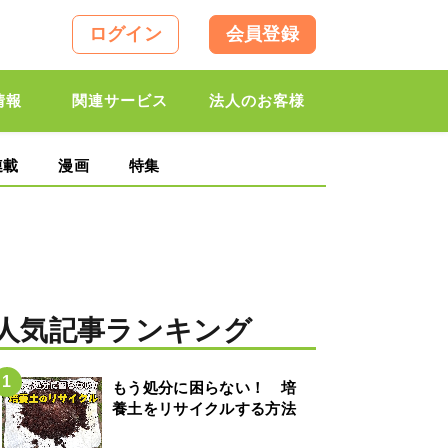
ログイン
会員登録
情報
関連サービス
法人のお客様
連載
漫画
特集
人気記事ランキング
もう処分に困らない！ 培
養土をリサイクルする方法