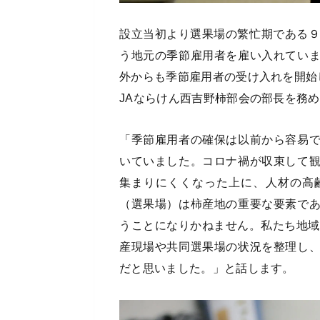
設立当初より選果場の繁忙期である９
う地元の季節雇用者を雇い入れてい
外からも季節雇用者の受け入れを開始
JAならけん西吉野柿部会の部長を務
「季節雇用者の確保は以前から容易
いていました。コロナ禍が収束して
集まりにくくなった上に、人材の高
（選果場）は柿産地の重要な要素で
うことになりかねません。私たち地域
産現場や共同選果場の状況を整理し
だと思いました。」と話します。