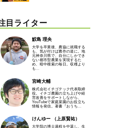
注目ライター
鮫島 理央
大学を卒業後、農協に就職する
も、気が付けば農作の道に。地
元神奈川県で、自分にしかでき
ない都市型農業を実現するた
め、暗中模索の毎日。収穫より
も…
宮崎大輔
株式会社イチゴテック代表取締
役。イチゴ農園の立ち上げや経
営改善をサポートしながら、
YouTubeで家庭菜園のお役立ち
情報を発信。著書『おうち…
けんゆー （上原賢祐）
大学院の博士過程を中退し、生