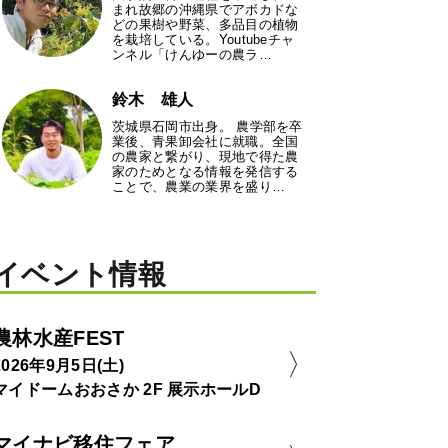
まれ故郷の沖縄県でアボカドな
どの果樹や野菜、多品目の植物
を栽培している。Youtubeチャ
ンネル「けんゆーの農ラ…
鈴木 雄人
茨城県石岡市出身。 農学部を卒
業後、青果卸会社に就職。全国
の農家と繋がり、現地で得た農
家のためとなる情報を発信する
ことで、農業の業界を盛り…
イベント情報
農林水産FEST
2026年9月5日(土)
マイドームおおさか 2F 展示ホールD
マイナビ移住フェア