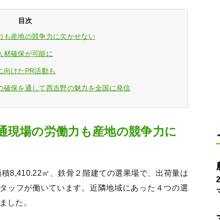
目次
力も産地の競争力に欠かせない
人材確保が可能に
に向けたPR活動も
の確保を通して西吉野の魅力を全国に発信
通現場の労働力も産地の競争力に
8,410.22㎡、鉄骨２階建ての選果場で、出荷量は
どのスタッフが働いています。近隣地域にあった４つの選
しました。