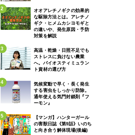
オオアレチノギクの効果的
な駆除方法とは。アレチノ
ギク・ヒメムカシヨモギと
の違いや、発生原因・予防
対策を解説
高温・乾燥・日照不足でも
ストレスに負けない農業
へ。バイオスティミュラン
ト資材の選び方
気候変動で早く・長く発生
する害虫をしっかり防除。
通年使える気門封鎖剤『フ
ーモン』
【マンガ】ハンターガール
の害獣日誌《第9話》いのち
と向き合う解体現場(後編)