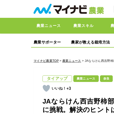
農業ニュース
農業スキル
農業サポーター
農家が教える栽培方法
マイナビ農業TOP
>
農業ニュース
> JAならけん西吉
タイアップ
農業ニュース
奈良
+3
JAならけん西吉野柿
に挑戦。解決のヒント