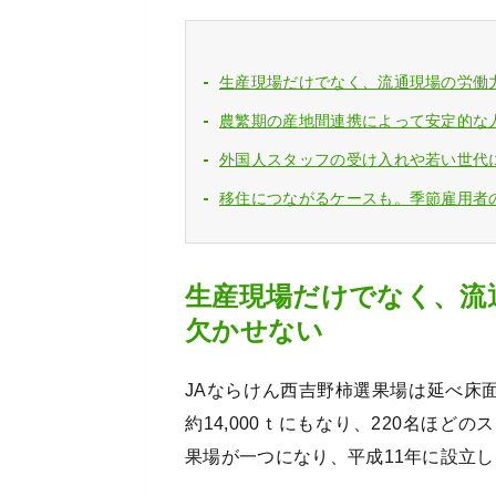
生産現場だけでなく、流通現場の労働
農繁期の産地間連携によって安定的な
外国人スタッフの受け入れや若い世代
移住につながるケースも。季節雇用者
生産現場だけでなく、流
欠かせない
JAならけん西吉野柿選果場は延べ床面積
約14,000ｔにもなり、220名ほ
果場が一つになり、平成11年に設立