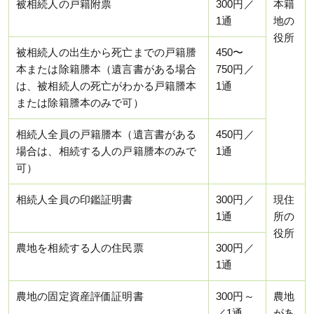
被相続人の戸籍附票
300円／
本籍
1通
地の
役所
被相続人の出生から死亡までの戸籍謄
450〜
本または除籍謄本（遺言書がある場合
750円／
は、被相続人の死亡がわかる戸籍謄本
1通
または除籍謄本のみで可）
相続人全員の戸籍謄本（遺言書がある
450円／
場合は、相続する人の戸籍謄本のみで
1通
可）
相続人全員の印鑑証明書
300円／
現住
1通
所の
役所
農地を相続する人の住民票
300円／
1通
農地の固定資産評価証明書
300円～
農地
／1通
があ