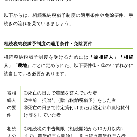
以下からは、相続税納税猶予制度の適用条件や免除要件、手
続きの流れを見ていきましょう。
相続税納税猶予制度の適用条件・免除要件
相続税納税猶予制度を受けるためには
「被相続人」「相続
人」「農地」
ごとに定められた、以下要件➀～➂のいずれかに
該当している必要があります。
被相
➀死亡の日まで農業を営んでいた者
続人
➁生前一括贈与（贈与税納税猶予）をした者
の要
➂死亡の日まで特定貸付けまたは認定都市農地貸付
件
け等をしていた者
相続
➀相続税の申告期限（相続開始から10カ月以内）
人の
までに農業経営を開始し、引き続き農業経営を行