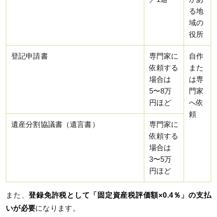
る地
域の
役所
登記申請書
専門家に
自作
依頼する
また
場合は
は専
5〜8万
門家
円ほど
へ依
頼
遺産分割協議書（遺言書）
専門家に
依頼する
場合は
3〜5万
円ほど
また、
登録免許税として「固定資産税評価額×0.4％」の支払
いが必要
になります。