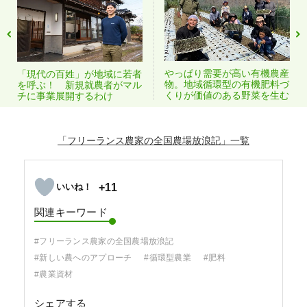
やっぱり需要が高い有機農産
「現代の百姓」が地域に若者
物。地域循環型の有機肥料づ
を呼ぶ！ 新規就農者がマル
くりが価値のある野菜を生む
チに事業展開するわけ
「フリーランス農家の全国農場放浪記」
+11
関連キーワード
#フリーランス農家の全国農場放浪記
#新しい農へのアプローチ
#循環型農業
#肥料
#農業資材
シェアする