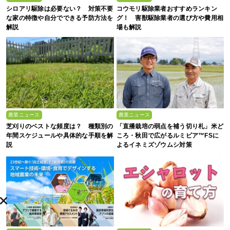
シロアリ駆除は必要ない？ 対策不要
コウモリ駆除業者おすすめランキン
な家の特徴や自分でできる予防方法を
グ！ 害獣駆除業者の選び方や費用相
解説
場も解説
農業ニュース
農業ニュース
芝刈りのベストな頻度は？ 種類別の
「直播栽培の弱点を補う切り札」米ど
年間スケジュールや具体的な手順を解
ころ・秋田で広がるルミビア™FSに
説
よるイネミズゾウムシ対策