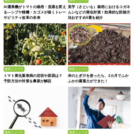
農業ニュース
農業ニュース
AI選果機がトマトの栽培・流通を変え
里芋（さといも）栽培におけるコガネ
る―シブヤ精機・カゴメが描くトレー
ムシなどの害虫対策！効果的な防除方
サビリティ改革の未来
法おすすめ5選を紹介
農業ニュース
農業ニュース
トマト黄化葉巻病の症状や原因は？
米のとぎ汁を使ったら、2カ月でふか
予防方法や対策を農家が解説
ふかの腐葉土ができた！
農業ニュース
農業ニュース