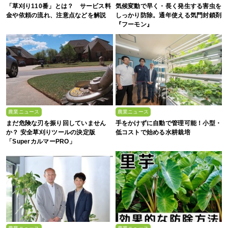
「草刈り110番」とは？ サービス料
気候変動で早く・長く発生する害虫を
金や依頼の流れ、注意点などを解説
しっかり防除。通年使える気門封鎖剤
『フーモン』
農業ニュース
農業ニュース
まだ危険な刃を振り回していません
手をかけずに自動で管理可能！小型・
か？ 安全草刈りツールの決定版
低コストで始める水耕栽培
「SuperカルマーPRO」