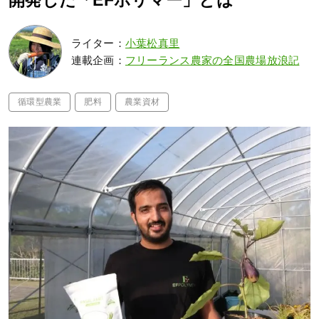
開発した「EFポリマー」とは
ライター：
小葉松真里
連載企画：
フリーランス農家の全国農場放浪記
循環型農業
肥料
農業資材